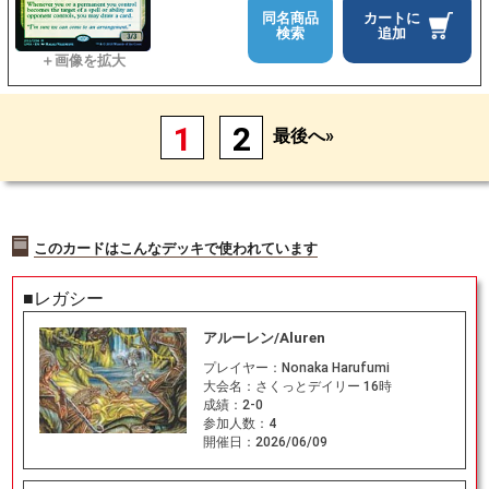
同名商品
カートに
検索
追加
1
2
最後へ»
このカードはこんなデッキで使われています
■レガシー
アルーレン/Aluren
プレイヤー：
Nonaka Harufumi
大会名：
さくっとデイリー 16時
成績：
2-0
参加人数：
4
開催日：
2026/06/09