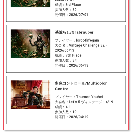
成績：
3rd Place
参加人数：
39
開催日：
2026/07/01
墓荒らし/Grabrauber
プレイヤー：
lordoflifegain
大会名：
Vintage Challenge 32 -
2026/06/13
成績：
7th Place
参加人数：
34
開催日：
2026/06/13
多色コントロール/Multicolor
Control
プレイヤー：
Tsumori Youhei
大会名：
Let's 5 ヴィンテージ - 4/19
成績：
4-1
参加人数：
10
開催日：
2026/04/19