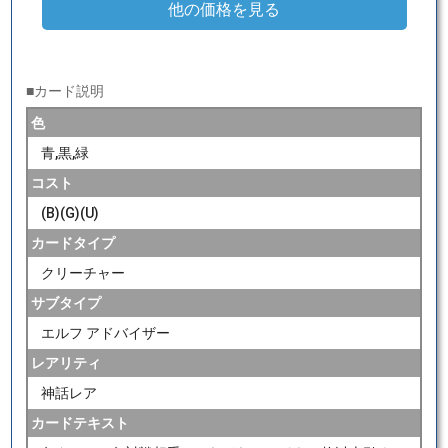
他の価格を見る
■カード説明
色
青,黒,緑
コスト
(B)(G)(U)
カードタイプ
クリーチャー
サブタイプ
エルフ アドバイザー
レアリティ
神話レア
カードテキスト