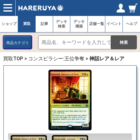
ショップ
買取
記事
デッキ検索
デッキ構築
選手一覧
店舗一覧
イベント
ヘルプ
お問い合わせ
ログイン／会員登録
マイページ
デッキ
デッキ
ショップ
買取
記事
店舗一覧
イベント
ヘルプ
検索
構築
商品カテゴリ
買取TOP
>
コンスピラシー:王位争奪
>
神話レア＆レア