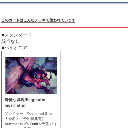
このカードはこんなデッキで使われています
■スタンダード
該当なし
■パイオニア
奇怪な具現/Enigmatic
Incarnation
プレイヤー：
Yoshimori Sho
大会名：
【予約特典有】
Summer Sun's Zenith 予選 パイ