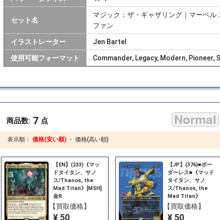
マジック：ザ・ギャザリング｜マーベル 
セット名
ファン
イラストレーター
Jen Bartel
使用可能フォーマット
Commander, Legacy, Modern, Pioneer, S
7
商品数:
点
表示順：
価格(安い順)
・
価格(高い順)
【EN】(233)《マッ
【JP】(376)■ボー
ドタイタン、サノ
ダーレス■《マッド
ス/Thanos, the
タイタン、サノ
Mad Titan》[MSH]
ス/Thanos, the
金R
Mad Titan》
[MSH-BF] 金R
【買取価格】
【買取価格】
¥ 50
¥ 50