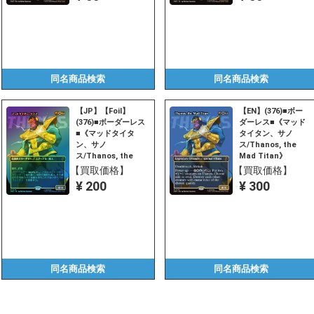
同名商品
検索
同名商品
検索
【JP】【Foil】
【EN】(376)■ボー
(376)■ボーダーレス
ダーレス■《マッド
■《マッドタイタ
タイタン、サノ
ン、サノ
ス/Thanos, the
ス/Thanos, the
Mad Titan》
Mad Titan》
[MSH-BF] 金R
【買取価格】
【買取価格】
[MSH-BF] 金R
¥ 200
¥ 300
同名商品
検索
同名商品
検索