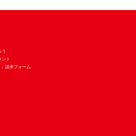
ろう
タント
き」請求フォーム