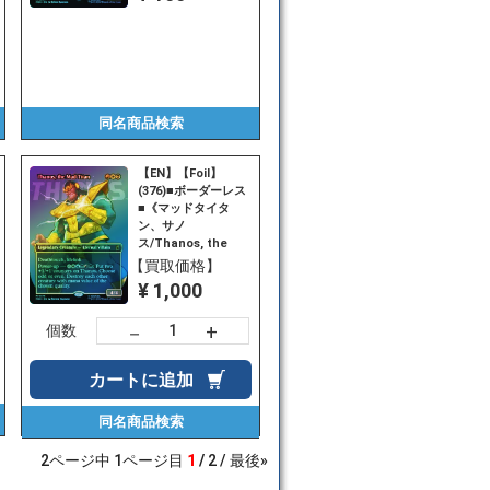
同名商品
検索
【EN】【Foil】
(376)■ボーダーレス
■《マッドタイタ
ン、サノ
ス/Thanos, the
Mad Titan》
【買取価格】
[MSH-BF] 金R
¥ 1,000
+
－
個数
カートに
追加
同名商品
検索
2
ページ中
1
ページ目
1
2
最後»