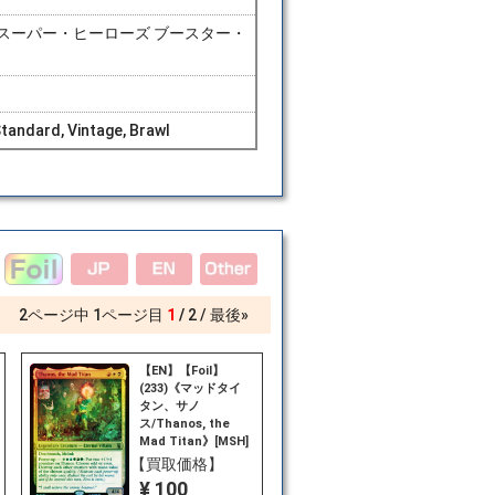
スーパー・ヒーローズ ブースター・
tandard, Vintage, Brawl
2
ページ中
1
ページ目
1
2
最後»
【EN】【Foil】
(233)《マッドタイ
タン、サノ
ス/Thanos, the
Mad Titan》[MSH]
金R
【買取価格】
¥ 100