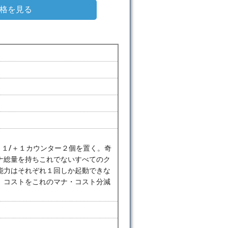
格を見る
上に＋１/＋１カウンター２個を置く。奇
ナ総量を持ちこれでないすべてのク
能力はそれぞれ１回しか起動できな
、コストをこれのマナ・コスト分減