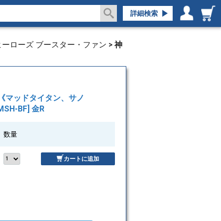
詳細検索
ログイン／会員登録
マイページ
ヒーローズ ブースター・ファン
>
神
レス■《マッドタイタン、サノ
[MSH-BF] 金R
数量
カートに追加