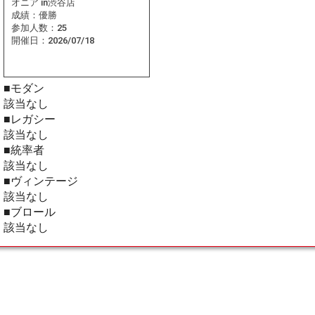
オニア in渋谷店
成績：
優勝
参加人数：
25
開催日：
2026/07/18
■モダン
該当なし
■レガシー
該当なし
■統率者
該当なし
■ヴィンテージ
該当なし
■ブロール
該当なし