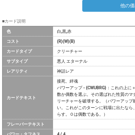
他の価
■カード説明
色
白,黒,赤
コスト
(R)(W)(B)
カードタイプ
クリーチャー
サブタイプ
悪人 エターナル
レアリティ
神話レア
接死、絆魂
パワーアップ - {CWUBRG}：これの
数か偶数を選ぶ。その選ばれた性質のマ
カードテキスト
リーチャーを破壊する。（パワーアップ
い。これがこのターンに戦場に出たなら
らす。０は偶数である。）
フレーバーテキスト
パワー・タフネス
4 / 4