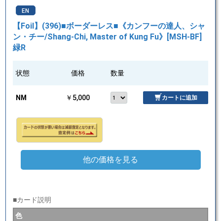
EN
【Foil】(396)■ボーダーレス■《カンフーの達人、シャ
ン・チー/Shang-Chi, Master of Kung Fu》[MSH-BF]
緑R
状態
価格
数量
NM
￥5,000
カートに追加
他の価格を見る
■カード説明
色