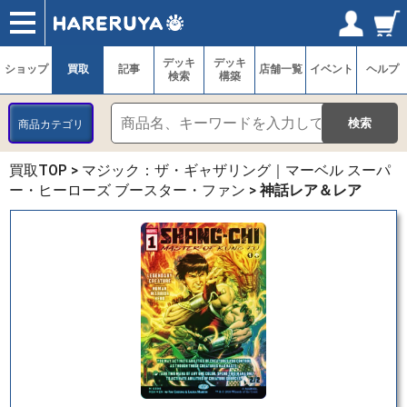
ショップ
買取
記事
デッキ検索
デッキ構築
選手一覧
店舗一覧
イベント
ヘルプ
お問い合わせ
ログイン／会員登録
マイページ
デッキ
デッキ
ショップ
買取
記事
店舗一覧
イベント
ヘルプ
検索
構築
商品カテゴリ
買取TOP
>
マジック：ザ・ギャザリング｜マーベル スーパ
ー・ヒーローズ ブースター・ファン
>
神話レア＆レア