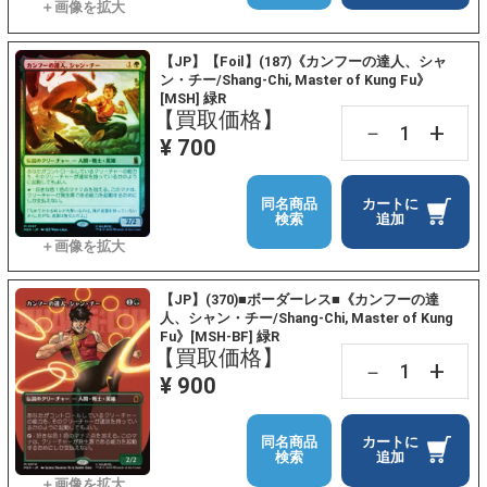
【JP】【Foil】(187)《カンフーの達人、シャ
ン・チー/Shang-Chi, Master of Kung Fu》
[MSH] 緑R
【買取価格】
+
－
¥ 700
同名商品
カートに
検索
追加
【JP】(370)■ボーダーレス■《カンフーの達
人、シャン・チー/Shang-Chi, Master of Kung
Fu》[MSH-BF] 緑R
【買取価格】
+
－
¥ 900
同名商品
カートに
検索
追加