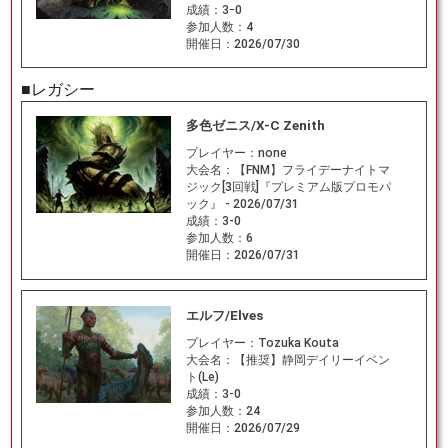
成績：
3ｰ0
参加人数：
4
開催日：
2026/07/30
■レガシー
多色ゼニス/X-C Zenith
プレイヤー：
none
大会名：
【FNM】フライデーナイトマ
ジック[3回戦]『プレミアム版プロモパ
ック』 - 2026/07/31
成績：
3-0
参加人数：
6
開催日：
2026/07/31
エルフ/Elves
プレイヤー：
Tozuka Kouta
大会名：
【推奨】静岡デイリーイベン
ト(Le)
成績：
3-0
参加人数：
24
開催日：
2026/07/29