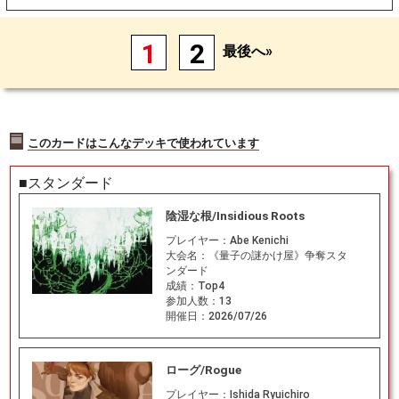
1
2
最後へ»
このカードはこんなデッキで使われています
■スタンダード
陰湿な根/Insidious Roots
プレイヤー：
Abe Kenichi
大会名：
《量子の謎かけ屋》争奪スタ
ンダード
成績：
Top4
参加人数：
13
開催日：
2026/07/26
ローグ/Rogue
プレイヤー：
Ishida Ryuichiro