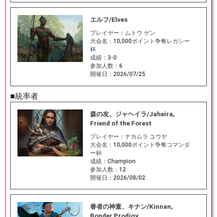
エルフ/Elves
プレイヤー：
ムトウ ゲン
大会名：
10,000ポイント争奪レガシー
杯
成績：
3-0
参加人数：
6
開催日：
2026/07/25
■統率者
森の友、ジャヘイラ/Jaheira,
Friend of the Forest
プレイヤー：
ナカムラ ユウヤ
大会名：
10,000ポイント争奪コマンダ
ー杯
成績：
Champion
参加人数：
12
開催日：
2026/08/02
眷者の神童、キナン/Kinnan,
Bonder Prodigy