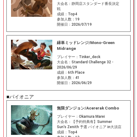
大会名：
静岡店スタンダード番長決定
戦
成績：
Top4
参加人数：
19
開催日：
2026/07/19
緑単ミッドレンジ/Mono-Green
Midrange
プレイヤー：
Tinker_deck
大会名：
Standard Challenge 32 -
2026/06/29
成績：
6th Place
参加人数：
41
開催日：
2026/06/29
■パイオニア
無限ダンジョン/Acererak Combo
プレイヤー：
Okamura Marei
大会名：
【予約特典有】Summer
Sun's Zenith 予選 パイオニア in大須店
成績：
Top4