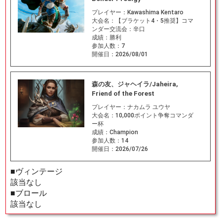
プレイヤー：
Kawashima Kentaro
大会名：
【ブラケット4・5推奨】コマ
ンダー交流会：辛口
成績：
勝利
参加人数：
7
開催日：
2026/08/01
森の友、ジャヘイラ/Jaheira,
Friend of the Forest
プレイヤー：
ナカムラ ユウヤ
大会名：
10,000ポイント争奪コマンダ
ー杯
成績：
Champion
参加人数：
14
開催日：
2026/07/26
■ヴィンテージ
該当なし
■ブロール
該当なし