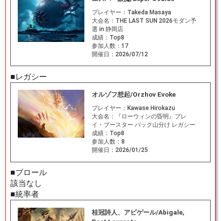
プレイヤー：
Takeda Masaya
大会名：
THE LAST SUN 2026モダン予
選 in 静岡店
成績：
Top8
参加人数：
17
開催日：
2026/07/12
■レガシー
オルゾフ想起/Orzhov Evoke
プレイヤー：
Kawase Hirokazu
大会名：
『ローウィンの昏明』プレ
イ・ブースター パック山分け レガシー
成績：
Top8
参加人数：
8
開催日：
2026/01/25
■ブロール
該当なし
■統率者
桂冠詩人、アビゲール/Abigale,