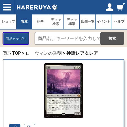
ショップ
買取
記事
デッキ検索
デッキ構築
選手一覧
店舗一覧
イベント
ヘルプ
お問い合わせ
ログイン／会員登録
マイページ
デッキ
デッキ
ショップ
買取
記事
店舗一覧
イベント
ヘルプ
検索
構築
商品カテゴリ
買取TOP
>
ローウィンの昏明
>
神話レア＆レア