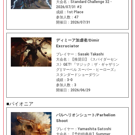
大会名：
Standard Challenge 32 -
2026/07/31 #2
成績：
1st Place
参加人数：
47
開催日：
2026/07/31
ディミーア加虐者/Dimir
Excruciator
プレイヤー：
Sasaki Takashi
大会名：
【推奨日】《スパイダーセン
ス》GET! 『マジック：ザ・ギャザリン
グ | マーベル スーパー・ヒーローズ』
スタンダードショーダウン
成績：
3-0
参加人数：
3
開催日：
2026/06/29
■パイオニア
パルヘリオンシュート/Parhelion
Shoot
プレイヤー：
Yamashita Satoshi
大会名：
【予約特典有】Summer