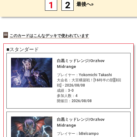
1
2
最後へ»
このカードはこんなデッキで使われています
■スタンダード
白黒ミッドレンジ/Orzhov
Midrange
プレイヤー：
Yokomichi Takashi
大会名：
大宮構築戦！[16時半の部][3回
戦] - 2026/08/08
成績：
3-0
参加人数：
4
開催日：
2026/08/08
白黒ミッドレンジ/Orzhov
Midrange
プレイヤー：
bBelcampo