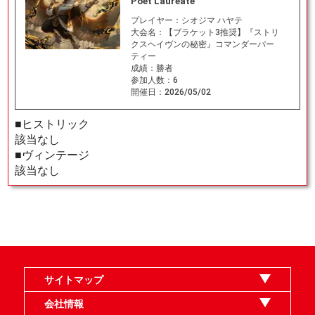
Poet Laureate
プレイヤー：
シオジマ ハヤテ
大会名：
【ブラケット3推奨】『ストリ
クスヘイヴンの秘密』コマンダーパー
ティー
成績：
勝者
参加人数：
6
開催日：
2026/05/02
■ヒストリック
該当なし
■ヴィンテージ
該当なし
サイトマップ
オンラインショップ
買取
記事
選手一覧
デッキ検索
デッキ構築
イベント・大会
店舗のご案内
お問い合わせ
ヘルプ
FAQ
会社情報