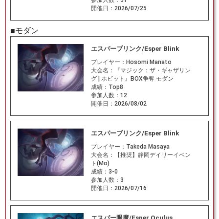
参加人数：
51
開催日：
2026/07/25
■モダン
エスパーブリンク/Esper Blink
プレイヤー：
Hosomi Manato
大会名：
『マジック：ザ・ギャザリン
グ | ホビット』BOX争奪 モダン
成績：
Top8
参加人数：
12
開催日：
2026/08/02
エスパーブリンク/Esper Blink
プレイヤー：
Takeda Masaya
大会名：
【推奨】静岡デイリーイベン
ト(Mo)
成績：
3-0
参加人数：
3
開催日：
2026/07/16
エスパー眼魔/Esper Oculus