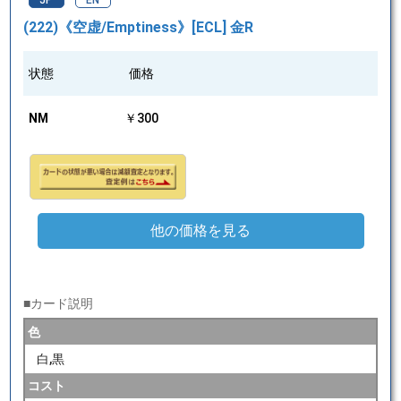
JP
EN
(222)《空虚/Emptiness》[ECL] 金R
状態
価格
NM
￥300
他の価格を見る
■カード説明
色
白,黒
コスト