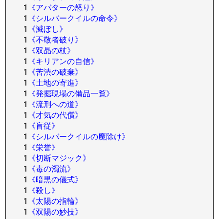
1
《アバターの怒り》
1
《シルバークイルの命令》
1
《滅ぼし》
1
《不敬者破り》
1
《双晶の杖》
1
《キリアンの自信》
1
《苦渋の破棄》
1
《土地の寄進》
1
《発掘現場の備品一覧》
1
《流刑への道》
1
《才気の代償》
1
《盲従》
1
《シルバークイルの魔除け》
1
《栄誉》
1
《切断マジック》
1
《毒の濁流》
1
《暗黒の儀式》
1
《殺し》
1
《太陽の指輪》
1
《双陽の妙技》