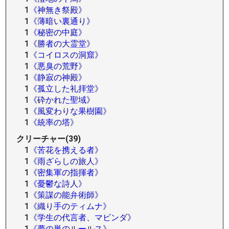
1
《神無き祭殿》
1
《薄暗い裏通り》
1
《秘密の中庭》
1
《勝者の大霊堂》
1
《コイロスの洞窟》
1
《悪臭の荒野》
1
《静寂の神殿》
1
《孤立した礼拝堂》
1
《砕かれた聖域》
1
《風変わりな果樹園》
1
《統率の塔》
クリーチャー(39)
1
《苦花を携える者》
1
《雨ざらしの旅人》
1
《密集軍の指揮者》
1
《憂鬱な詩人》
1
《策謀の能弁術師》
1
《織り手のティムナ》
1
《学生の代言者、マビンダ》
1
《夢の巣のルールス》