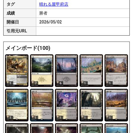
タグ
晴れる屋甲府店
成績
勝者
開催日
2026/05/02
引用元URL
メインボード(100)
1
7
6
1
1
1
1
1
1
1