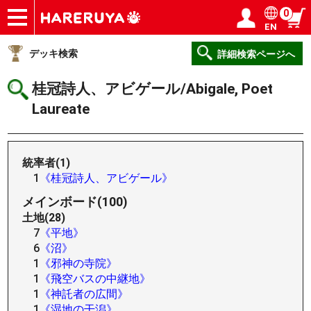
0
EN
ショップ
買取
記事
デッキ検索
デッキ構築
選手一覧
店舗一覧
イベント
ヘルプ
お問い合わせ
ログイン／会員登録
マイページ
デッキ検索
詳細検索ページへ
桂冠詩人、アビゲール/Abigale, Poet
Laureate
統率者(1)
1
《桂冠詩人、アビゲール》
メインボード(100)
土地(28)
7
《平地》
6
《沼》
1
《邪神の寺院》
1
《飛空バスの中継地》
1
《神託者の広間》
1
《湿地の干潟》