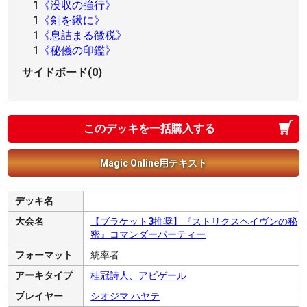
1
《没収の強行》
1
《剣を鍬に》
1
《息詰まる徴税》
1
《秘儀の印鑑》
サイドボード(0)
このデッキを一括購入する
Magic Online用テキスト
デッキ名
大会名
【ブラケット3推奨】『ストリクスヘイヴンの秘
密』コマンダーパーティー
フォーマット
統率者
アーキタイプ
桂冠詩人、アビゲール
プレイヤー
シオジマ ハヤテ