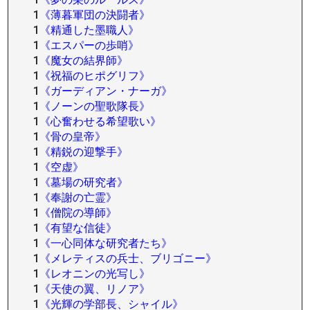
1
《薄暮軍団の決闘者》
1
《精通した墨職人》
1
《エスパーの歩哨》
1
《魔女の結界師》
1
《祝福のヒポグリフ》
1
《ガーディアン・ナーガ》
1
《ノーンの聖歌隊長》
1
《心奮わせる希望歌い》
1
《骨の皇帝》
1
《精鋭の迎撃手》
1
《空虚》
1
《墓場の研究者》
1
《奉謝の亡霊》
1
《僧院の導師》
1
《有望な信徒》
1
《一心同体な研究者たち》
1
《メレティスの兵士、ブリゴニー》
1
《レオニンの光写し》
1
《天使の翼、リノア》
1
《光輝の学部長、シャイル》