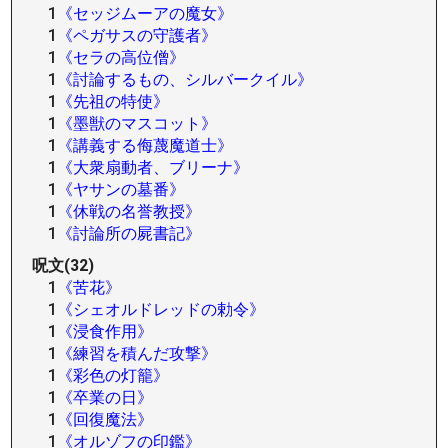
1
《セッジムーアの魔女》
1
《ペガサスの守護者》
1
《セラの高位僧》
1
《討論するもの、シルバークイル》
1
《先祖の特使》
1
《墨獣のマスコット》
1
《講義する侮蔑魔道士》
1
《大衆扇動者、ブリーナ》
1
《ヤサンの墓番》
1
《休戦の名誉教授》
1
《討論所の屍書記》
呪文(32)
1
《苦花》
1
《シェオルドレッドの勅令》
1
《浸食作用》
1
《練習を積んだ攻撃》
1
《彩色の灯籠》
1
《卒業の日》
1
《回復魔法》
1
《オルゾフの印鑑》