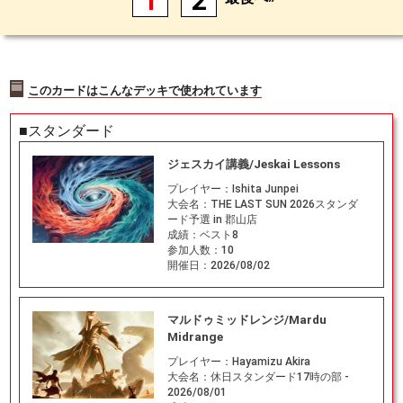
1
2
このカードはこんなデッキで使われています
■スタンダード
ジェスカイ講義/Jeskai Lessons
プレイヤー：
Ishita Junpei
大会名：
THE LAST SUN 2026スタンダ
ード予選 in 郡山店
成績：
ベスト8
参加人数：
10
開催日：
2026/08/02
マルドゥミッドレンジ/Mardu
Midrange
プレイヤー：
Hayamizu Akira
大会名：
休日スタンダード17時の部 -
2026/08/01