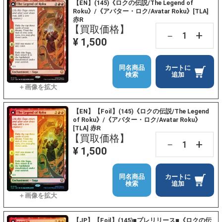
【EN】(145)《ロクの伝説/The Legend of
Roku》/《アバター・ロク/Avatar Roku》[TLA]
赤R
【買取価格】
+
－
¥ 1,500
同名商品
カートに
検索
追加
【EN】【Foil】(145)《ロクの伝説/The Legend
of Roku》/《アバター・ロク/Avatar Roku》
[TLA] 赤R
【買取価格】
+
－
¥ 1,500
同名商品
カートに
検索
追加
【JP】【Foil】(145)■プレリリース■《ロクの伝