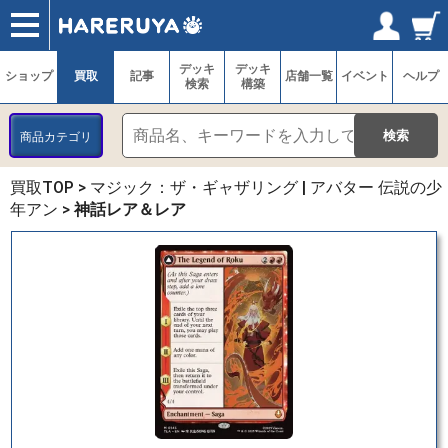
ショップ
買取
記事
デッキ検索
デッキ構築
選手一覧
店舗一覧
イベント
ヘルプ
お問い合わせ
ログイン／会員登録
マイページ
デッキ
デッキ
ショップ
買取
記事
店舗一覧
イベント
ヘルプ
検索
構築
商品カテゴリ
買取TOP
>
マジック：ザ・ギャザリング | アバター 伝説の少
年アン
>
神話レア＆レア