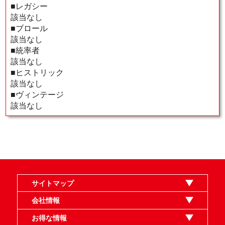
■レガシー
該当なし
■ブロール
該当なし
■統率者
該当なし
■ヒストリック
該当なし
■ヴィンテージ
該当なし
サイトマップ
オンラインショップ
買取
記事
選手一覧
デッキ検索
デッキ構築
イベント・大会
店舗のご案内
お問い合わせ
ヘルプ
FAQ
会社情報
利用規約
スタッフ募集
特定商取引法表示
個人情報保護指針
企業情報
お得な情報