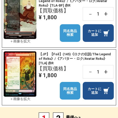
Legend of Roku》/《アバター・ロク/Avatar
Roku》[TLA-BF] 赤R
【買取価格】
+
－
¥ 1,800
同名商品
カートに
検索
追加
【JP】【Foil】(145)《ロクの伝説/The Legend
of Roku》/《アバター・ロク/Avatar Roku》
[TLA] 赤R
【買取価格】
+
－
¥ 1,800
同名商品
カートに
検索
追加
最後へ»