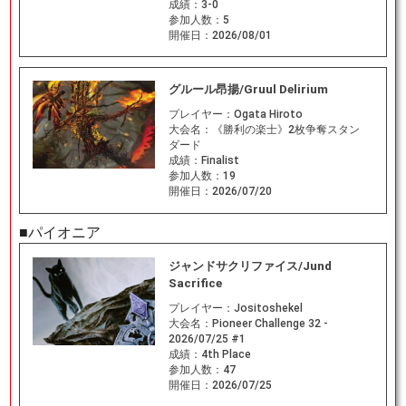
成績：
3-0
参加人数：
5
開催日：
2026/08/01
グルール昂揚/Gruul Delirium
プレイヤー：
Ogata Hiroto
大会名：
《勝利の楽士》2枚争奪スタン
ダード
成績：
Finalist
参加人数：
19
開催日：
2026/07/20
■パイオニア
ジャンドサクリファイス/Jund
Sacrifice
プレイヤー：
Jositoshekel
大会名：
Pioneer Challenge 32 -
2026/07/25 #1
成績：
4th Place
参加人数：
47
開催日：
2026/07/25