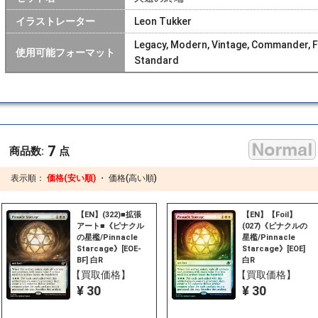
イラストレーター
Leon Tukker
Legacy, Modern, Vintage, Commander, Fro
使用可能フォーマット
Standard
7
商品数:
点
表示順：
価格(安い順)
・
価格(高い順)
【EN】(322)■拡張
【EN】【Foil】
アート■《ピナクル
(027)《ピナクルの
の星檻/Pinnacle
星檻/Pinnacle
Starcage》[EOE-
Starcage》[EOE]
BF] 白R
白R
【買取価格】
【買取価格】
¥ 30
¥ 30