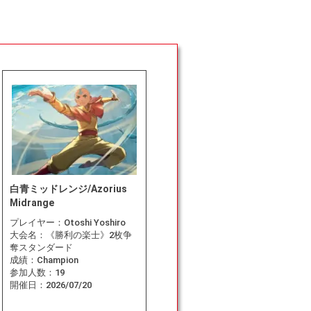
白青ミッドレンジ/Azorius
Midrange
プレイヤー：
Otoshi Yoshiro
大会名：
《勝利の楽士》2枚争
奪スタンダード
成績：
Champion
参加人数：
19
開催日：
2026/07/20