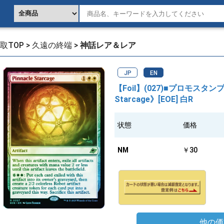
取TOP
>
久遠の終端
>
神話レア＆レア
JP
EN
【Foil】(027)■プロモスタン
Starcage》[EOE] 白R
状態
価格
NM
￥30
他の価