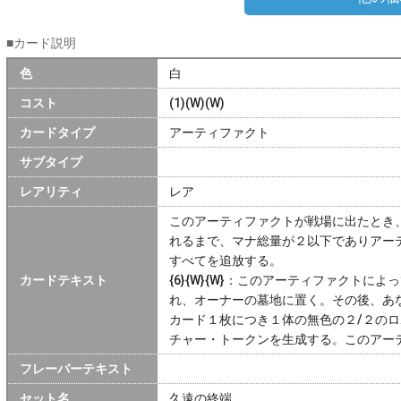
■カード説明
色
白
コスト
(1)(W)(W)
カードタイプ
アーティファクト
サブタイプ
レアリティ
レア
このアーティファクトが戦場に出たとき
れるまで、マナ総量が２以下でありアー
すべてを追放する。
カードテキスト
{6}{W}{W}：このアーティファクト
れ、オーナーの墓地に置く。その後、あ
カード１枚につき１体の無色の２/２の
チャー・トークンを生成する。このアー
フレーバーテキスト
セット名
久遠の終端