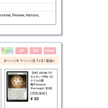
ntier, Pioneer, Historic,
2
ページ中
1
ページ目
1
2
最後»
【EN】(027)■プロ
モスタンプ付■《ピ
ナクルの星
檻/Pinnacle
Starcage》[EOE]
白R
【買取価格】
¥ 30