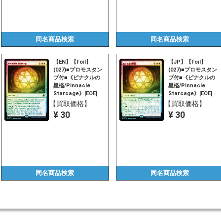
同名商品
検索
同名商品
検索
【EN】【Foil】
【JP】【Foil】
(027)■プロモスタン
(027)■プロモスタン
プ付■《ピナクルの
プ付■《ピナクルの
星檻/Pinnacle
星檻/Pinnacle
Starcage》[EOE]
Starcage》[EOE]
白R
白R
【買取価格】
【買取価格】
¥ 30
¥ 30
同名商品
検索
同名商品
検索