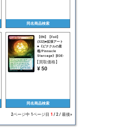
同名商品
検索
【EN】【Foil】
(322)■拡張アート
■《ピナクルの星
檻/Pinnacle
Starcage》[EOE-
BF] 白R
【買取価格】
¥ 50
同名商品
検索
2
ページ中
1
ページ目
1
2
最後»