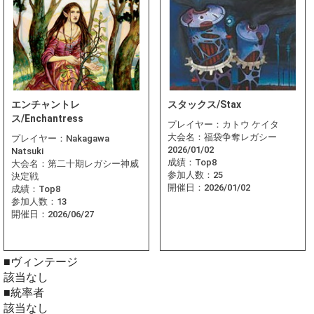
エンチャントレ
スタックス/Stax
ス/Enchantress
プレイヤー：
カトウ ケイタ
大会名：
福袋争奪レガシー
プレイヤー：
Nakagawa
2026/01/02
Natsuki
成績：
Top8
大会名：
第二十期レガシー神威
参加人数：
25
決定戦
開催日：
2026/01/02
成績：
Top8
参加人数：
13
開催日：
2026/06/27
■ヴィンテージ
該当なし
■統率者
該当なし