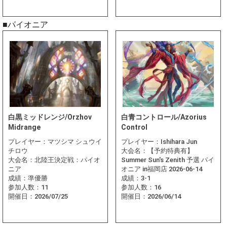
■パイオニア
白黒ミッドレンジ/Orzhov
白青コントロール/Azorius
Midrange
Control
プレイヤー：
マツシマ シュウイ
プレイヤー：
Ishihara Jun
チロウ
大会名：
【予約特典有】
大会名：
北陸王決定戦：パイオ
Summer Sun's Zenith 予選 パイ
ニア
オニア in福岡店 2026-06-14
成績：
準優勝
成績：
3-1
参加人数：
11
参加人数：
16
開催日：
2026/07/25
開催日：
2026/06/14