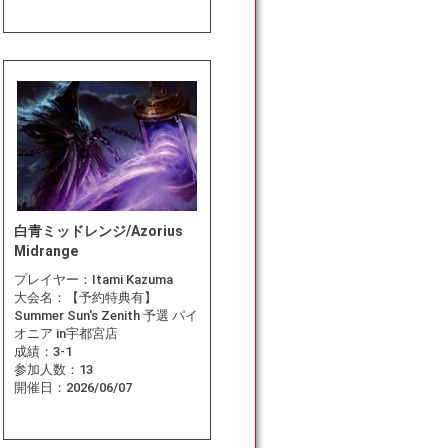
白青ミッドレンジ/Azorius
Midrange
プレイヤー：
Itami Kazuma
大会名：
【予約特典有】
Summer Sun's Zenith 予選 パイ
オニア in宇都宮店
成績：
3-1
参加人数：
13
開催日：
2026/06/07