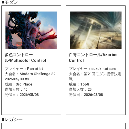
■モダン
多色コントロー
白青コントロール/Azorius
ル/Multicolor Control
Control
プレイヤー：
Parrotlet
プレイヤー：
suzuki tatsuro
大会名：
Modern Challenge 32 -
大会名：
第21回モダン提督決定
2026/05/08 #3
戦
成績：
3rd Place
成績：
Top8
参加人数：
40
参加人数：
25
開催日：
2026/05/08
開催日：
2026/03/08
■レガシー