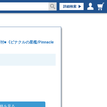
詳細検索
ログイン／会員登録
マイページ
プ付■《ピナクルの星檻/Pinnacle
格を見る