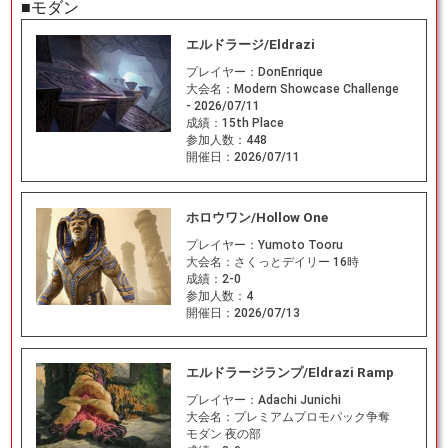
■モダン
エルドラージ/Eldrazi
プレイヤー：
DonEnrique
大会名：
Modern Showcase Challenge
- 2026/07/11
成績：
15th Place
参加人数：
448
開催日：
2026/07/11
ホロウワン/Hollow One
プレイヤー：
Yumoto Tooru
大会名：
さくっとデイリー 16時
成績：
2-0
参加人数：
4
開催日：
2026/07/13
エルドラージランプ/Eldrazi Ramp
プレイヤー：
Adachi Junichi
大会名：
プレミアムプロモパック争奪
モダン 夜の部