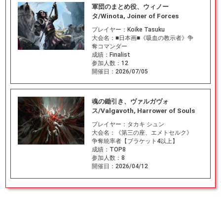
軍団のまとめ役、ウィノー
タ/Winota, Joiner of Forces
プレイヤー：
Koike Tasuku
大会名：
■日本画■《吸血の教示者》争
奪コマンダー
成績：
Finalist
参加人数：
12
開催日：
2026/07/05
魂の鋤引き、ヴァルガヴォ
ス/Valgavoth, Harrower of Souls
プレイヤー：
タカキ シュン
大会名：
《第三の座、エメトセルク》
争奪統率者【ブラケット4以上】
成績：
TOP8
参加人数：
8
開催日：
2026/04/12