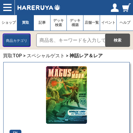
ショップ
買取
記事
デッキ検索
デッキ構築
選手一覧
店舗一覧
イベント
ヘルプ
お問い合わせ
ログイン／会員登録
マイページ
デッキ
デッキ
ショップ
買取
記事
店舗一覧
イベント
ヘルプ
検索
構築
商品カテゴリ
買取TOP
>
スペシャルゲスト
>
神話レア＆レア