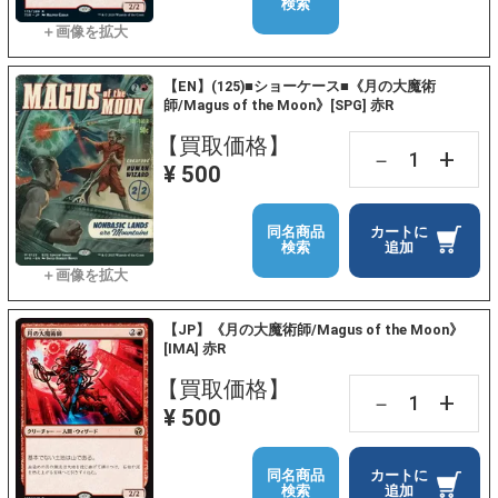
検索
【EN】(125)■ショーケース■《月の大魔術
師/Magus of the Moon》[SPG] 赤R
【買取価格】
+
－
¥ 500
同名商品
カートに
検索
追加
【JP】《月の大魔術師/Magus of the Moon》
[IMA] 赤R
【買取価格】
+
－
¥ 500
同名商品
カートに
検索
追加