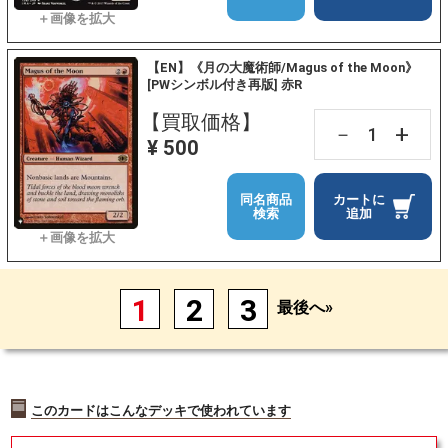
【EN】《月の大魔術師/Magus of the Moon》
[PWシンボル付き再版] 赤R
【買取価格】
+
－
¥ 500
同名商品
カートに
検索
追加
1
2
3
最後へ»
このカードはこんなデッキで使われています