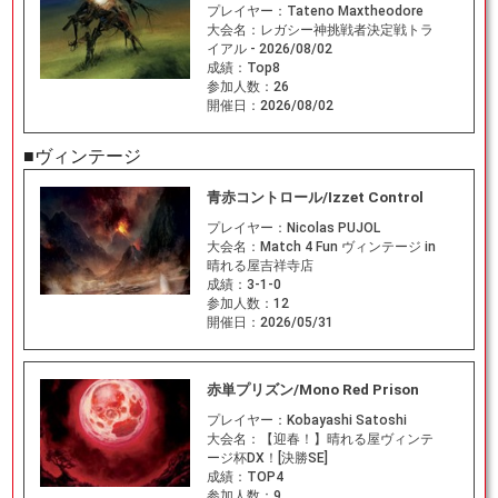
プレイヤー：
Tateno Maxtheodore
大会名：
レガシー神挑戦者決定戦トラ
イアル - 2026/08/02
成績：
Top8
参加人数：
26
開催日：
2026/08/02
■ヴィンテージ
青赤コントロール/Izzet Control
プレイヤー：
Nicolas PUJOL
大会名：
Match 4 Fun ヴィンテージ in
晴れる屋吉祥寺店
成績：
3-1-0
参加人数：
12
開催日：
2026/05/31
赤単プリズン/Mono Red Prison
プレイヤー：
Kobayashi Satoshi
大会名：
【迎春！】晴れる屋ヴィンテ
ージ杯DX！[決勝SE]
成績：
TOP4
参加人数：
9