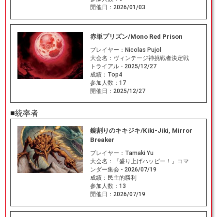
開催日：
2026/01/03
赤単プリズン/Mono Red Prison
プレイヤー：
Nicolas Pujol
大会名：
ヴィンテージ神挑戦者決定戦
トライアル - 2025/12/27
成績：
Top4
参加人数：
17
開催日：
2025/12/27
■統率者
鏡割りのキキジキ/Kiki-Jiki, Mirror
Breaker
プレイヤー：
Tamaki Yu
大会名：
『盛り上げハッピー！』コマ
ンダー集会 - 2026/07/19
成績：
民主的勝利
参加人数：
13
開催日：
2026/07/19