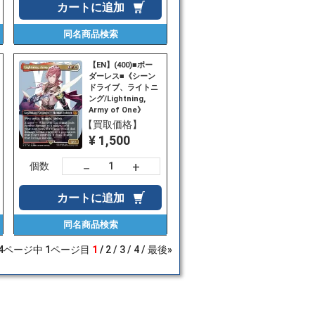
カートに
追加
同名商品
検索
【EN】(400)■ボー
ダーレス■《シーン
ドライブ、ライトニ
ング/Lightning,
Army of One》
[FIN-BF] 金R
【買取価格】
¥ 1,500
+
－
個数
カートに
追加
同名商品
検索
4
ページ中
1
ページ目
1
2
3
4
最後»