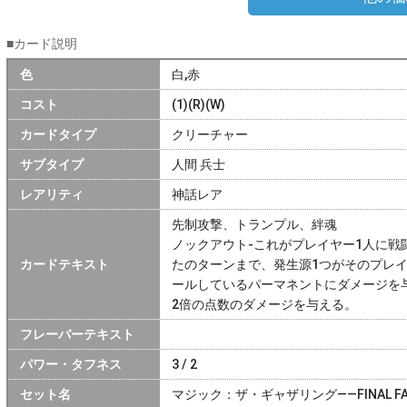
■カード説明
色
白,赤
コスト
(1)(R)(W)
カードタイプ
クリーチャー
サブタイプ
人間 兵士
レアリティ
神話レア
先制攻撃、トランプル、絆魂
ノックアウト-これがプレイヤー1人に戦
カードテキスト
たのターンまで、発生源1つがそのプレ
ールしているパーマネントにダメージを
2倍の点数のダメージを与える。
フレーバーテキスト
パワー・タフネス
3 / 2
セット名
マジック：ザ・ギャザリング——FINAL F