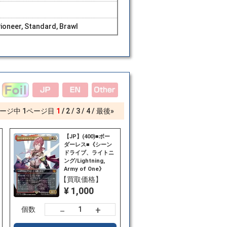
ioneer, Standard, Brawl
ージ中
1
ページ目
1
2
3
4
最後»
【JP】(400)■ボー
ダーレス■《シーン
ドライブ、ライトニ
ング/Lightning,
Army of One》
[FIN-BF] 金R
【買取価格】
¥ 1,000
+
－
個数