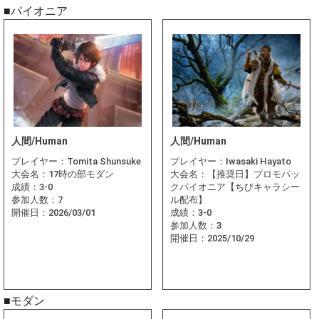
■パイオニア
人間/Human
人間/Human
プレイヤー：
Tomita Shunsuke
プレイヤー：
Iwasaki Hayato
大会名：
17時の部モダン
大会名：
【推奨日】プロモパッ
成績：
3-0
クパイオニア【ちびキャラシー
参加人数：
7
ル配布】
開催日：
2026/03/01
成績：
3-0
参加人数：
3
開催日：
2025/10/29
■モダン