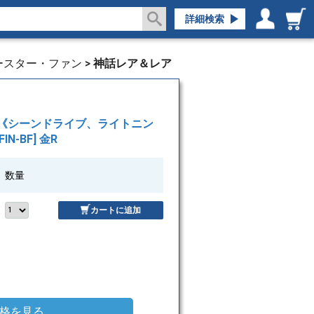
詳細検索
ログイン／会員登録
マイページ
ブースター・ファン
>
神話レア＆レア
レス■《シーンドライブ、ライトニン
FIN-BF] 金R
数量
カートに追加
格を見る