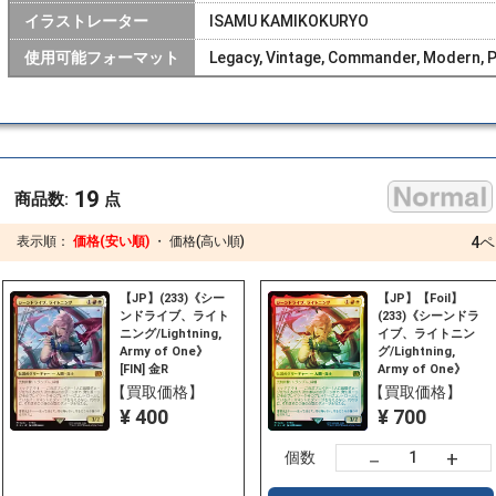
イラストレーター
ISAMU KAMIKOKURYO
使用可能フォーマット
Legacy, Vintage, Commander, Modern, P
19
商品数:
点
表示順：
価格(安い順)
・
価格(高い順)
4
ペ
【JP】(233)《シー
【JP】【Foil】
ンドライブ、ライト
(233)《シーンドラ
ニング/Lightning,
イブ、ライトニン
Army of One》
グ/Lightning,
[FIN] 金R
Army of One》
[FIN] 金R
【買取価格】
【買取価格】
¥ 400
¥ 700
+
－
個数