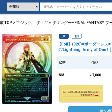
取TOP
>
マジック：ザ・ギャザリング——FINAL FANTASY 
JP
EN
【Foil】(320)■ボーダー
グ/Lightning, Army of One》[
状態
価格
NM
￥7,000
他の価