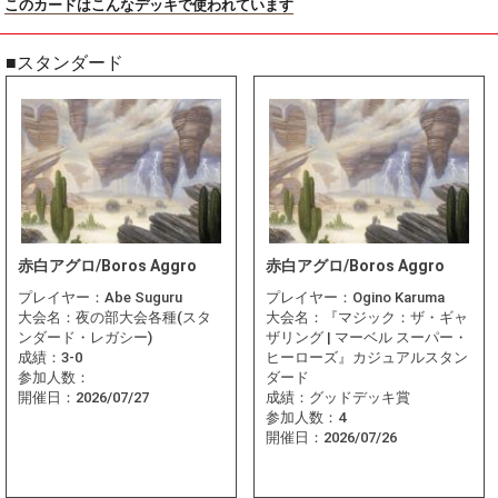
このカードはこんなデッキで使われています
■スタンダード
赤白アグロ/Boros Aggro
赤白アグロ/Boros Aggro
プレイヤー：
Abe Suguru
プレイヤー：
Ogino Karuma
大会名：
夜の部大会各種(スタ
大会名：
『マジック：ザ・ギャ
ンダード・レガシー)
ザリング | マーベル スーパー・
成績：
3-0
ヒーローズ』カジュアルスタン
参加人数：
ダード
開催日：
2026/07/27
成績：
グッドデッキ賞
参加人数：
4
開催日：
2026/07/26