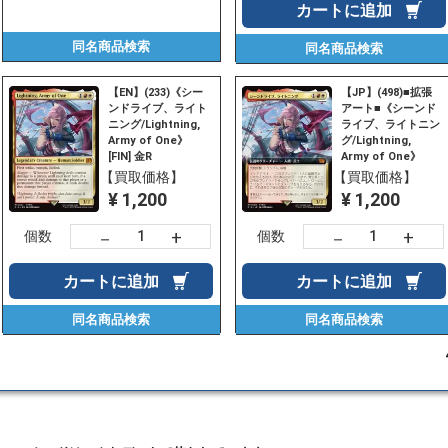
カートに
追加
同名商品
検索
同名商品
検索
【EN】(233)《シー
【JP】(498)■拡張
ンドライブ、ライト
アート■《シーンド
ニング/Lightning,
ライブ、ライトニン
Army of One》
グ/Lightning,
[FIN] 金R
Army of One》
[FIN-BF] 金R
【買取価格】
【買取価格】
¥ 1,200
¥ 1,200
+
+
－
－
個数
個数
カートに
追加
カートに
追加
同名商品
検索
同名商品
検索