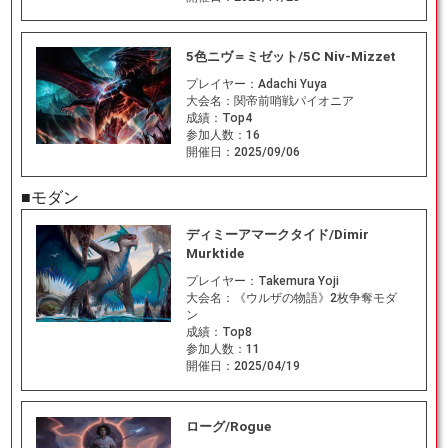
5色ニヴ＝ミゼット/5C Niv-Mizzet
プレイヤー：
Adachi Yuya
大会名：
関帝前哨戦パイオニア
成績：
Top4
参加人数：
16
開催日：
2025/09/06
■モダン
ディミーアマークタイド/Dimir
Murktide
プレイヤー：
Takemura Yoji
大会名：
《ウルザの物語》2枚争奪モダ
ン
成績：
Top8
参加人数：
11
開催日：
2025/04/19
ローグ/Rogue