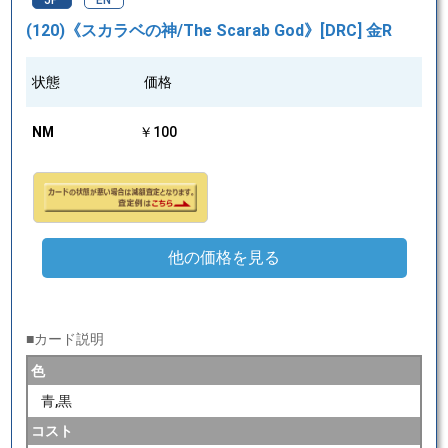
JP
EN
(120)《スカラベの神/The Scarab God》[DRC] 金R
状態
価格
NM
￥100
他の価格を見る
■カード説明
色
青,黒
コスト