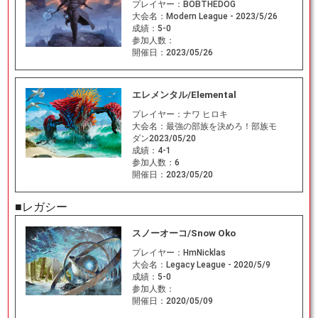
プレイヤー：
BOBTHEDOG
大会名：
Modern League - 2023/5/26
成績：
5-0
参加人数：
開催日：
2023/05/26
エレメンタル/Elemental
プレイヤー：
ナワ ヒロキ
大会名：
最強の部族を決めろ！部族モ
ダン2023/05/20
成績：
4-1
参加人数：
6
開催日：
2023/05/20
■レガシー
スノーオーコ/Snow Oko
プレイヤー：
HmNicklas
大会名：
Legacy League - 2020/5/9
成績：
5-0
参加人数：
開催日：
2020/05/09