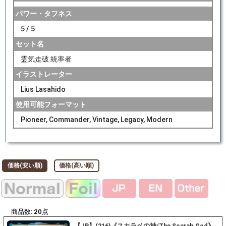
パワー・タフネス
5 / 5
セット名
霊気走破 統率者
イラストレーター
Lius Lasahido
使用可能フォーマット
Pioneer, Commander, Vintage, Legacy, Modern
価格(安い順)
価格(高い順)
商品数:
20
点
【JP】(216)《スカラベの神/The Scarab God》