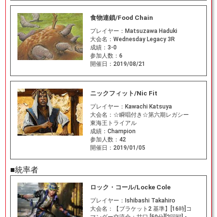
食物連鎖/Food Chain
プレイヤー：
Matsuzawa Haduki
大会名：
Wednesday Legacy 3R
成績：
3-0
参加人数：
6
開催日：
2019/08/21
ニックフィット/Nic Fit
プレイヤー：
Kawachi Katsuya
大会名：
☆瞬唱付き☆第六期レガシー
東海王トライアル
成績：
Champion
参加人数：
42
開催日：
2019/01/05
■統率者
ロック・コール/Locke Cole
プレイヤー：
Ishibashi Takahiro
大会名：
【ブラケット2 基準】[16時]コ