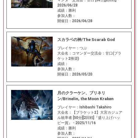
マンダー交流会：甘口 [50分][2回戦] -
2026/06/28
成績：
勝利
参加人数：
開催日：
2026/06/28
スカラベの神/The Scarab God
プレイヤー：
つぶ
大会名：
コマンダー交流会：甘口(ブラ
ケット2推奨)
成績：
参加人数：
開催日：
2026/05/20
月のクラーケン、ブリネリ
ン/Brinelin, the Moon Kraken
プレイヤー：
Ishibashi Takahiro
大会名：
【ブラケット2】大宮カジュア
ル統率者 [50分][2回戦]『盛り上げハッ
ピー賞』 - 2025/11/16
成績：
勝利
参加人数：