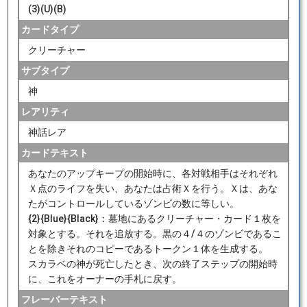
(3)(U)(B)
カードタイプ
クリーチャー
サブタイプ
神
レアリティ
神話レア
カードテキスト
あなたのアップキープの開始時に、各対戦相手はそれぞれ
Ｘ点のライフを失い、あなたは占術Ｘを行う。Ｘは、あな
たがコントロールしているゾンビの数に等しい。
{2}{Blue}{Black}：墓地にあるクリーチャー・カード１枚を
対象とする。それを追放する。黒の４/４のゾンビであるこ
とを除きそれのコピーであるトークン１体を生成する。
スカラベの神が死亡したとき、次の終了ステップの開始時
に、これをオーナーの手札に戻す。
フレーバーテキスト