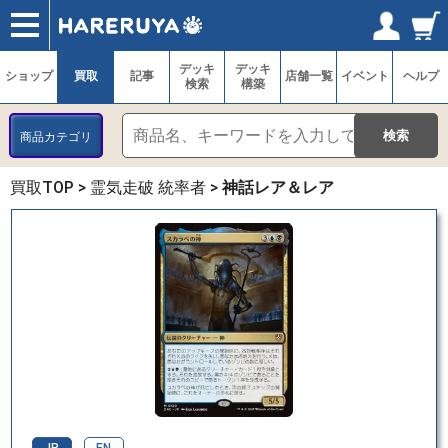
ショップ
買取
記事
デッキ検索
デッキ構築
選手一覧
店舗一覧
イベント
ヘルプ
お問い合わせ
ログイン／会員登録
マイページ
デッキ
デッキ
ショップ
買取
記事
店舗一覧
イベント
ヘルプ
検索
構築
商品カテゴリ
買取TOP
>
霊気走破 統率者
>
神話レア＆レア