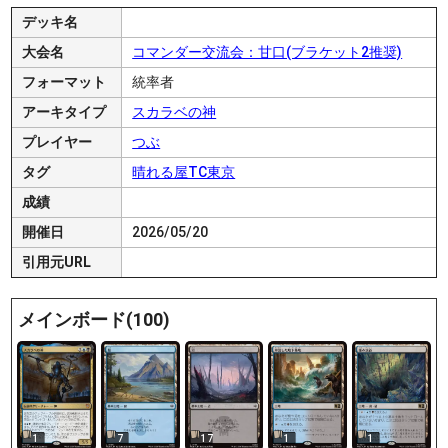
デッキ名
大会名
コマンダー交流会：甘口(ブラケット2推奨)
フォーマット
統率者
アーキタイプ
スカラベの神
プレイヤー
つぶ
タグ
晴れる屋TC東京
成績
開催日
2026/05/20
引用元URL
メインボード(100)
1
7
17
1
1