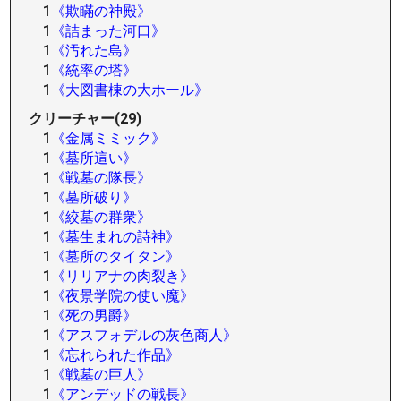
1
《欺瞞の神殿》
1
《詰まった河口》
1
《汚れた島》
1
《統率の塔》
1
《大図書棟の大ホール》
クリーチャー(29)
1
《金属ミミック》
1
《墓所這い》
1
《戦墓の隊長》
1
《墓所破り》
1
《絞墓の群衆》
1
《墓生まれの詩神》
1
《墓所のタイタン》
1
《リリアナの肉裂き》
1
《夜景学院の使い魔》
1
《死の男爵》
1
《アスフォデルの灰色商人》
1
《忘れられた作品》
1
《戦墓の巨人》
1
《アンデッドの戦長》