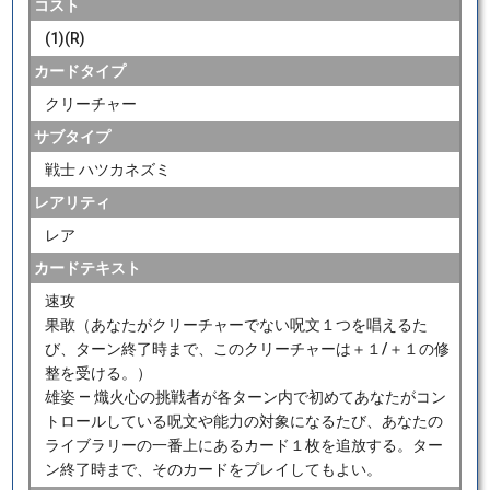
コスト
(1)(R)
カードタイプ
クリーチャー
サブタイプ
戦士 ハツカネズミ
レアリティ
レア
カードテキスト
速攻
果敢（あなたがクリーチャーでない呪文１つを唱えるた
び、ターン終了時まで、このクリーチャーは＋１/＋１の修
整を受ける。）
雄姿 ― 熾火心の挑戦者が各ターン内で初めてあなたがコン
トロールしている呪文や能力の対象になるたび、あなたの
ライブラリーの一番上にあるカード１枚を追放する。ター
ン終了時まで、そのカードをプレイしてもよい。