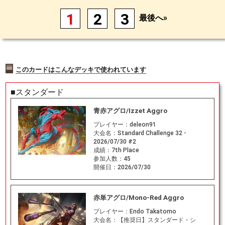
1
2
3
最後へ»
このカードはこんなデッキで使われています
■スタンダード
青赤アグロ/Izzet Aggro
プレイヤー：
deleon91
大会名：
Standard Challenge 32 -
2026/07/30 #2
成績：
7th Place
参加人数：
45
開催日：
2026/07/30
赤単アグロ/Mono-Red Aggro
プレイヤー：
Endo Takatomo
大会名：
【推奨日】スタンダード・シ