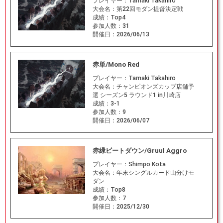
プレイヤー：
Tamaki Takahiro
大会名：
第22回モダン提督決定戦
成績：
Top4
参加人数：
31
開催日：
2026/06/13
赤単/Mono Red
プレイヤー：
Tamaki Takahiro
大会名：
チャンピオンズカップ店舗予
選 シーズン5 ラウンド1 in川崎店
成績：
3-1
参加人数：
9
開催日：
2026/06/07
赤緑ビートダウン/Gruul Aggro
プレイヤー：
Shimpo Kota
大会名：
年末シングルカード山分けモ
ダン
成績：
Top8
参加人数：
7
開催日：
2025/12/30