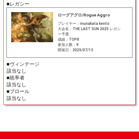
■レガシー
ローグアグロ/Rogue Aggro
プレイヤー：
munakata kento
大会名：
THE LAST SUN 2025 レガシ
ー予選
成績：
TOP8
参加人数：
9
開催日：
2025/07/13
■ヴィンテージ
該当なし
■統率者
該当なし
■ブロール
該当なし