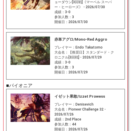
ョーダウン[3回戦]《マーベル スーパ
ー・ヒーローズ》 - 2026/07/30
成績：
3-0
参加人数：
3
開催日：
2026/07/30
赤単アグロ/Mono-Red Aggro
プレイヤー：
Endo Takatomo
大会名：
【推奨日】スタンダード・ク
ロニクル[3回戦] - 2026/07/29
成績：
3-0
参加人数：
3
開催日：
2026/07/29
■パイオニア
イゼット果敢/Izzet Prowess
プレイヤー：
Denisevich
大会名：
Pioneer Challenge 32 -
2026/07/26
成績：
2nd Place
参加人数：
44
開催日：
2026/07/26