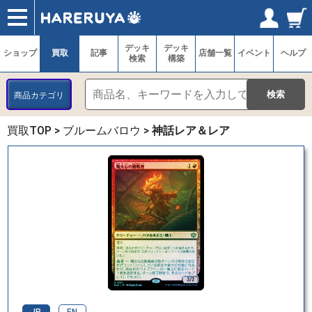
ショップ
買取
記事
デッキ検索
デッキ構築
選手一覧
店舗一覧
イベント
ヘルプ
お問い合わせ
ログイン／会員登録
マイページ
デッキ
デッキ
ショップ
買取
記事
店舗一覧
イベント
ヘルプ
検索
構築
商品カテゴリ
買取TOP
>
ブルームバロウ
>
神話レア＆レア