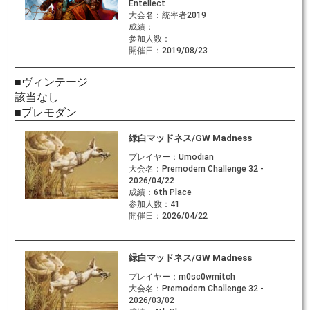
Entellect
大会名：
統率者2019
成績：
参加人数：
開催日：
2019/08/23
■ヴィンテージ
該当なし
■プレモダン
緑白マッドネス/GW Madness
プレイヤー：
Umodian
大会名：
Premodern Challenge 32 -
2026/04/22
成績：
6th Place
参加人数：
41
開催日：
2026/04/22
緑白マッドネス/GW Madness
プレイヤー：
m0sc0wmitch
大会名：
Premodern Challenge 32 -
2026/03/02