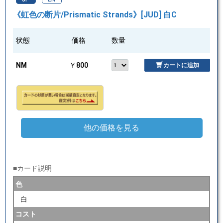
《虹色の断片/Prismatic Strands》[JUD] 白C
状態
価格
数量
NM
￥800
カートに追加
他の価格を見る
■カード説明
色
白
コスト