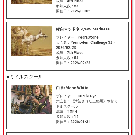
成績：
4th Place
参加人数：
53
開催日：
2026/03/02
緑白マッドネス/GW Madness
プレイヤー：
PedraStone
大会名：
Premodern Challenge 32 -
2026/02/23
成績：
7th Place
参加人数：
53
開催日：
2026/02/23
■ミドルスクール
白単/Mono White
プレイヤー：
Suzuki Ryo
大会名：
《汚染された三角州》争奪ミ
ドルスクール
成績：
TOP4
参加人数：
14
開催日：
2026/01/31