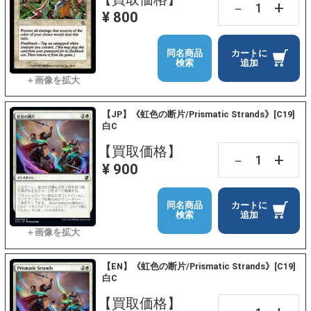
+
－
¥ 800
同名商品
カートに
検索
追加
【JP】《虹色の断片/Prismatic Strands》[C19]
白C
【買取価格】
+
－
¥ 900
同名商品
カートに
検索
追加
【EN】《虹色の断片/Prismatic Strands》[C19]
白C
【買取価格】