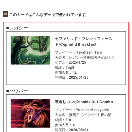
このカードはこんなデッキで使われています
■レガシー
セファリッド・ブレックファース
ト/Cephalid Breakfast
プレイヤー：
Takahashi Taro
大会名：
レガシー神挑戦者決定戦トラ
イアル - 2025/1/25
成績：
Top8
参加人数：
42
開催日：
2025/01/25
■パウパー
裏返しコンボ/Inside Out Combo
プレイヤー：
Yoshida Masayoshi
大会名：
推奨日【パウパー】夜の部
成績：
3-0
参加人数：
4
開催日：
2026/08/04