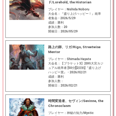
ド/Lorehold, the Historian
プレイヤー：
Nishida Noboru
大会名：
『盛り上げハッピー！』統率
者集会 - 2026/5/29
成績：
勝利
参加人数：
20
開催日：
2026/05/29
路上の師、リガ/Rigo, Streetwise
Mentor
プレイヤー：
Shimada Hayate
大会名：
【ブラケット3】20時大宮カジ
ュアル統率者 [50分][2回戦]『盛り上げ
ハッピー賞』 - 2026/02/21
成績：
勝利
参加人数：
開催日：
2026/02/21
時間変造者、セヴィン/Sevinne, the
Chronoclasm
プレイヤー：
神秘の知力/Mystic