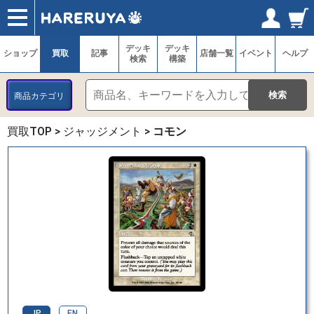
ショップ
買取
記事
デッキ検索
デッキ構築
選手一覧
店舗一覧
イベント
ヘルプ
お問い合わせ
ログイン／会員登録
マイページ
デッキ
デッキ
ショップ
買取
記事
店舗一覧
イベント
ヘルプ
検索
構築
商品カテゴリ
買取TOP
>
ジャッジメント
>
コモン
JP
EN