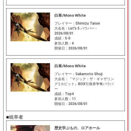
白単/Mono White
プレイヤー：
Shimizu Taisei
大会名：
Let's 5 パウパー -
2026/08/01
成績：
5-0
参加人数：
6
開催日：
2026/08/01
白単/Mono White
プレイヤー：
Sakamoto Shoji
大会名：
『マジック：ザ・ギャザリン
グ | ホビット』BOX引換券争奪パウパ
ー
成績：
Top4
参加人数：
11
開催日：
2026/08/01
■統率者
歴史学ぶもの、ロアホール