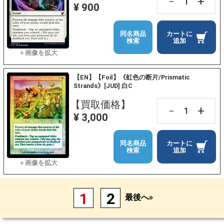
+
－
¥ 900
同名商品
カートに
検索
追加
【EN】【Foil】《虹色の断片/Prismatic
Strands》[JUD] 白C
【買取価格】
+
－
¥ 3,000
同名商品
カートに
検索
追加
1
2
最後へ»