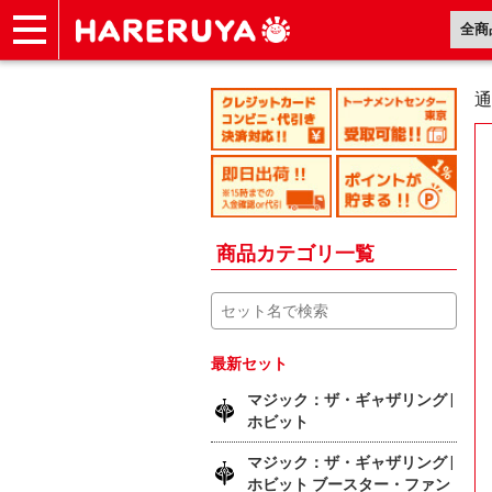
ショップ
買取
記事
デッキ検索
デッキ構築
選手一覧
店舗一覧
イベント
ヘルプ
お問い合わせ
通
商品カテゴリ一覧