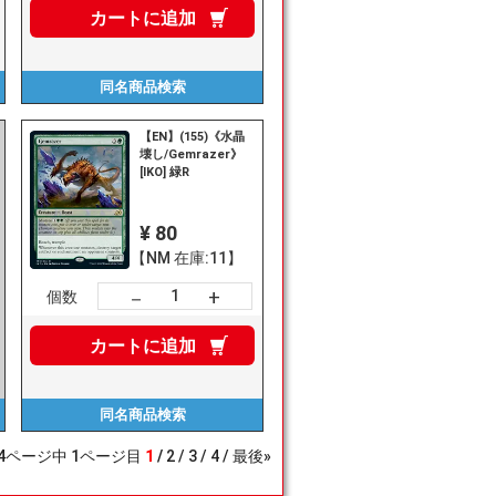
カートに
追加
同名商品
検索
【EN】(155)《水晶
壊し/Gemrazer》
[IKO] 緑R
¥ 80
【NM 在庫:11】
+
－
個数
カートに
追加
同名商品
検索
4
ページ中
1
ページ目
1
2
3
4
最後»