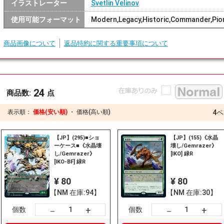
イラストレーター
Svetlin Velinov
使用可能フォーマット
Modern,Legacy,Historic,Commander,Pion
商品画像について
返品特約に関する重要事項について
24
商品数:
点
表示順：
価格(安い順)
・
価格(高い順)
4
ペ
【JP】(295)■ショ
【JP】(155)《水晶
ーケース■《水晶壊
壊し/Gemrazer》
し/Gemrazer》
[IKO] 緑R
[IKO-BF] 緑R
¥ 80
¥ 80
【NM 在庫:94】
【NM 在庫:30】
+
+
－
－
個数
個数