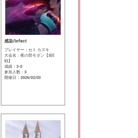
感染/Infect
プレイヤー：
セト カズキ
大会名：
夜の部モダン【3回
戦】
成績：
3-0
参加人数：
3
開催日：
2026/02/03