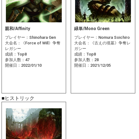
親和/Affinity
緑単/Mono Green
プレイヤー：
Shinohara Gen
プレイヤー：
Nomura Soichiro
大会名：
《Force of Will》争奪
大会名：
《古えの墳墓》争奪レ
レガシー
ガシー
成績：
Top8
成績：
Top8
参加人数：
47
参加人数：
28
開催日：
2022/01/10
開催日：
2021/12/05
■ヒストリック