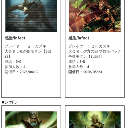
感染/Infect
感染/Infect
プレイヤー：
セト カズキ
プレイヤー：
セト カズキ
大会名：
夜の部モダン【3回
大会名：
夕方の部 プロモパック
戦】
争奪モダン【3回戦】
成績：
3-0
成績：
3-0
参加人数：
4
参加人数：
4
開催日：
2026/06/02
開催日：
2026/05/23
■レガシー