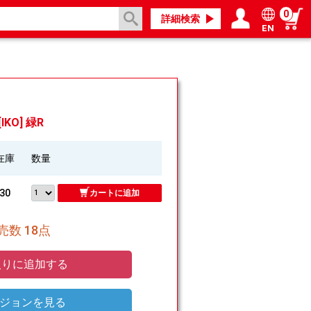
0
詳細検索
EN
ログイン／会員登録
マイページ
IKO] 緑R
在庫
数量
30
カートに追加
数 18点
りに追加する
ジョンを見る