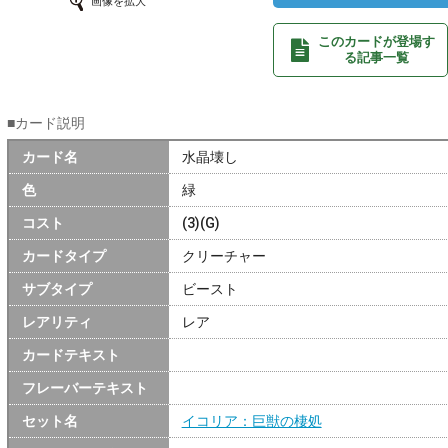
画像を拡大
このカードが登場す
る記事一覧
■カード説明
カード名
水晶壊し
色
緑
コスト
(3)(G)
カードタイプ
クリーチャー
サブタイプ
ビースト
レアリティ
レア
カードテキスト
フレーバーテキスト
セット名
イコリア：巨獣の棲処