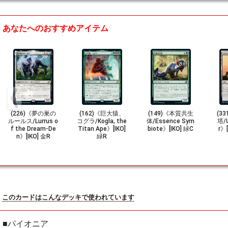
あなたへのおすすめアイテム
(226)《夢の巣の
(162)《巨大猿、
(149)《本質共生
(3
ルールス/Lurrus o
コグラ/Kogla, the
体/Essence Sym
塔/U
f the Dream-De
Titan Ape》[IKO]
biote》[IKO] 緑C
r》
n》[IKO] 金R
緑R
このカードはこんなデッキで使われています
■パイオニア