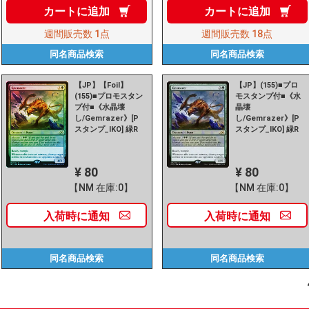
カートに
追加
カートに
追加
週間販売数
1点
週間販売数
18点
同名商品
検索
同名商品
検索
【JP】【Foil】
【JP】(155)■プロ
(155)■プロモスタン
モスタンプ付■《水
プ付■《水晶壊
晶壊
し/Gemrazer》[P
し/Gemrazer》[P
スタンプ_IKO] 緑R
スタンプ_IKO] 緑R
¥ 80
¥ 80
【NM 在庫:0】
【NM 在庫:0】
入荷時に
通知
入荷時に
通知
同名商品
検索
同名商品
検索