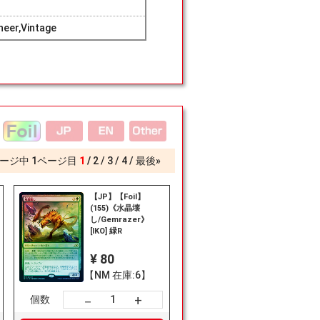
eer,Vintage
ージ中
1
ページ目
1
2
3
4
最後»
【JP】【Foil】
(155)《水晶壊
し/Gemrazer》
[IKO] 緑R
¥ 80
【NM 在庫:6】
+
－
個数