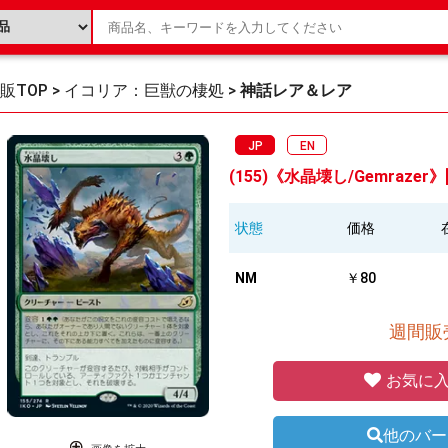
販TOP
>
イコリア：巨獣の棲処
>
神話レア＆レア
JP
EN
(155)《水晶壊し/Gemrazer》[
状態
価格
NM
￥80
週間販売
お気に入
他のバー