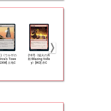
31)《ウルザの
(107)《猛火の斉
(063)《両生共生
(175)《怪
rza's Towe
射/Blazing Volle
体/Pollywog Sym
言者、ビビアン
[2XM] 土地C
y》[IKO] 赤C
biote》[IKO] 青U
vien, Monste
dvocate》[I
R