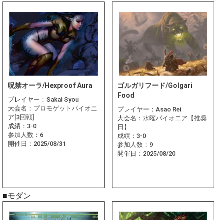
呪禁オーラ/Hexproof Aura
ゴルガリフード/Golgari
Food
プレイヤー：
Sakai Syou
大会名：
プロモゲットパイオニ
プレイヤー：
Asao Rei
ア[3回戦]
大会名：
水曜パイオニア【推奨
成績：
3-0
日】
参加人数：
6
成績：
3-0
開催日：
2025/08/31
参加人数：
9
開催日：
2025/08/20
■モダン