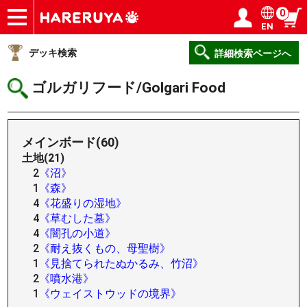
0
EN
ショップ
買取
記事
デッキ検索
デッキ構築
選手一覧
店舗一覧
イベント
ヘルプ
お問い合わせ
ログイン／会員登録
マイページ
デッキ検索
詳細検索ページへ
ゴルガリフード/Golgari Food
メインボード(60)
土地(21)
2
《沼》
1
《森》
4
《花盛りの湿地》
4
《草むした墓》
4
《闇孔の小道》
2
《耐え抜くもの、母聖樹》
1
《見捨てられたぬかるみ、竹沼》
2
《噴水港》
1
《ウェイストウッドの境界》