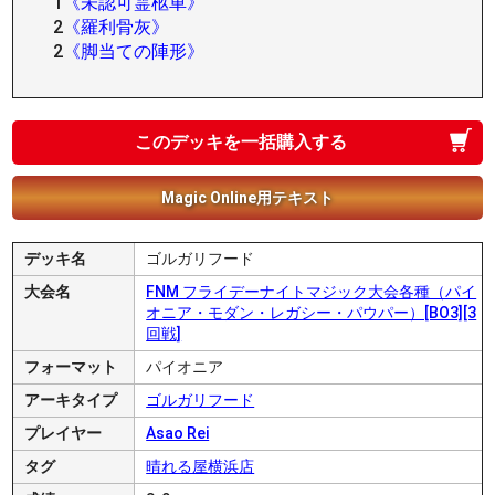
1
《未認可霊柩車》
2
《羅利骨灰》
2
《脚当ての陣形》
このデッキを一括購入する
Magic Online用テキスト
デッキ名
ゴルガリフード
大会名
FNM フライデーナイトマジック大会各種（パイ
オニア・モダン・レガシー・パウパー）[BO3][3
回戦]
フォーマット
パイオニア
アーキタイプ
ゴルガリフード
プレイヤー
Asao Rei
タグ
晴れる屋横浜店