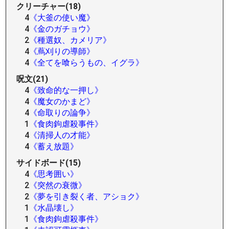
クリーチャー(18)
4
《大釜の使い魔》
4
《金のガチョウ》
2
《種選奴、カメリア》
4
《蔦刈りの導師》
4
《全てを喰らうもの、イグラ》
呪文(21)
4
《致命的な一押し》
4
《魔女のかまど》
4
《命取りの論争》
1
《食肉鉤虐殺事件》
4
《清掃人の才能》
4
《蓄え放題》
サイドボード(15)
4
《思考囲い》
2
《突然の衰微》
2
《夢を引き裂く者、アショク》
1
《水晶壊し》
1
《食肉鉤虐殺事件》