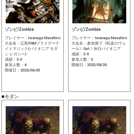
ゾンビ/Zombie
ゾンビ/Zombie
プレイヤー：
Iwanaga Masahiro
プレイヤー：
Iwanaga Masahiro
大会名：
広島FNMフライデーナ
大会名：
参加賞で《蛇皮のヴェ
イトマジック(パイオニア モダ
ール》Get！休日パイオニア
ン レガシー)
成績：
3-0
成績：
3-0
参加人数：
5
参加人数：
4
開催日：
2025/08/30
開催日：
2026/06/05
■モダン