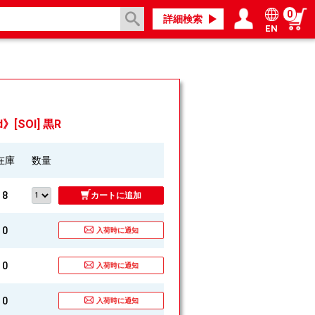
0
詳細検索
EN
ログイン／会員登録
マイページ
》[SOI] 黒R
在庫
数量
8
カートに追加
0
入荷時に通知
0
入荷時に通知
0
入荷時に通知