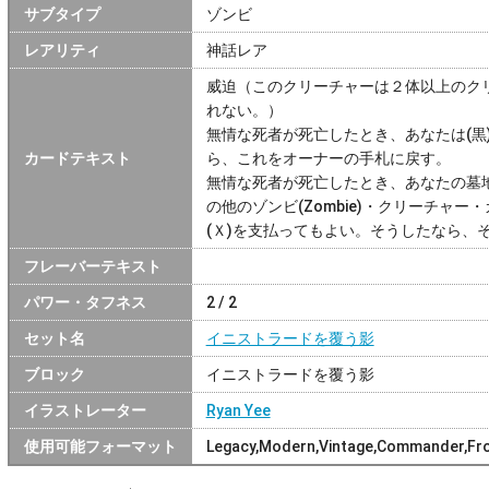
サブタイプ
ゾンビ
レアリティ
神話レア
威迫（このクリーチャーは２体以上のク
れない。）
無情な死者が死亡したとき、あなたは(黒
カードテキスト
ら、これをオーナーの手札に戻す。
無情な死者が死亡したとき、あなたの墓
の他のゾンビ(Zombie)・クリーチャ
(Ｘ)を支払ってもよい。そうしたなら、
フレーバーテキスト
パワー・タフネス
2 / 2
セット名
イニストラードを覆う影
ブロック
イニストラードを覆う影
イラストレーター
Ryan Yee
使用可能フォーマット
Legacy,Modern,Vintage,Commander,Fro