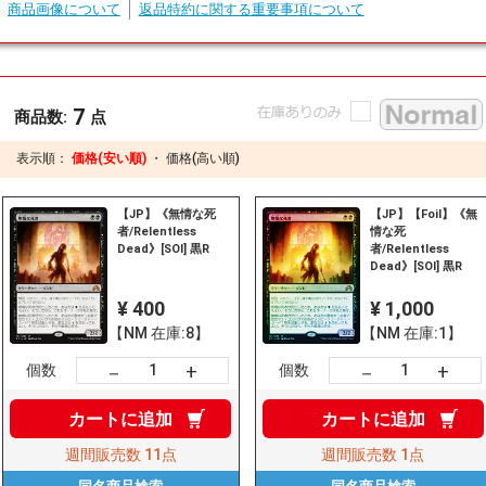
商品画像について
返品特約に関する重要事項について
7
商品数:
点
表示順：
価格(安い順)
・
価格(高い順)
【JP】《無情な死
【JP】【Foil】《無
者/Relentless
情な死
Dead》[SOI] 黒R
者/Relentless
Dead》[SOI] 黒R
¥ 400
¥ 1,000
【NM 在庫:8】
【NM 在庫:1】
+
+
－
－
個数
個数
カートに
追加
カートに
追加
週間販売数
11点
週間販売数
1点