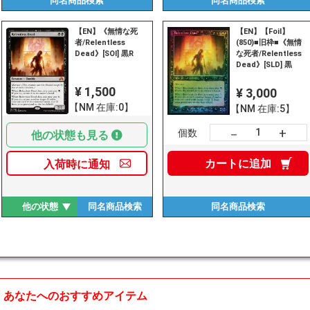
同名商品
検索
同名商品
検索
【EN】《無情な死
【EN】【Foil】
者/Relentless
(850)■旧枠■《無情
Dead》[SOI] 黒R
な死者/Relentless
Dead》[SLD] 黒
¥ 1,500
¥ 3,000
【NM 在庫:0】
【NM 在庫:5】
+
－
個数
他の状態も見る
カートに
追加
入荷時に
通知
他の状態
同名商品
検索
同名商品
検索
あなたへのおすすめアイテム