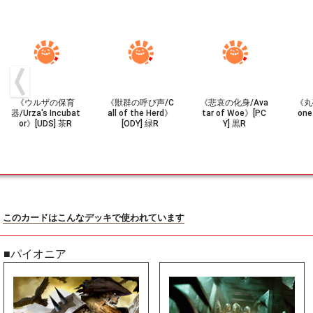
《ウルザの保育
《獣群の呼び声/C
《悲哀の化身/Ava
《丸砥
器/Urza's Incubat
all of the Herd》
tar of Woe》[PC
one
or》[UDS] 茶R
[ODY] 緑R
Y] 黒R
このカードはこんなデッキで使われています
■パイオニア