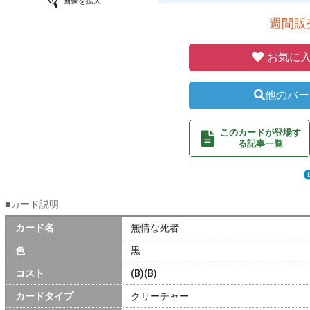
画像を拡大
週間販売
お気に入
他のバー
このカードが登場す
る記事一覧
■カード説明
カード名
無情な死者
色
黒
コスト
(B)(B)
カードタイプ
クリーチャー