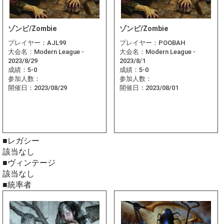
ゾンビ/Zombie
ゾンビ/Zombie
プレイヤー：
AJL99
プレイヤー：
POOBAH
大会名：
Modern League -
大会名：
Modern League -
2023/8/29
2023/8/1
成績：
5-0
成績：
5-0
参加人数：
参加人数：
開催日：
2023/08/29
開催日：
2023/08/01
■レガシー
該当なし
■ヴィンテージ
該当なし
■統率者