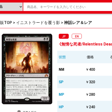
販TOP
>
イニストラードを覆う影
>
神話レア＆レア
JP
EN
《無情な死者/Relentless Dead
状態
価格
NM
￥400
SP
￥320
MP
￥280
HP
￥240