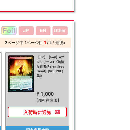
2
ページ中
1
ページ目
1
2
最後»
【JP】【Foil】■プ
レリリース■《無情
な死者/Relentless
Dead》[SOI-PRE]
黒R
¥ 1,000
【NM 在庫:0】
入荷時に
通知