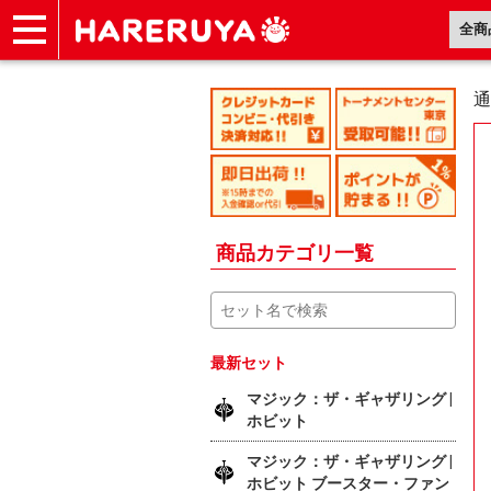
ショップ
買取
記事
デッキ検索
デッキ構築
選手一覧
店舗一覧
イベント
ヘルプ
お問い合わせ
通
商品カテゴリ一覧