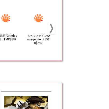
石/Grindst
《ハルマゲドン/A
(252)■フルアート
《黒玉の大
》[TMP] 茶R
rmageddon》[5E
■《沼/Swamp》
ル/Jet Meda
D] 白R
[THB] 土地
n》[TMP]