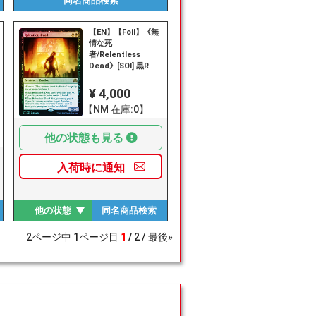
同名商品
検索
【EN】【Foil】《無
情な死
者/Relentless
Dead》[SOI] 黒R
¥ 4,000
【NM 在庫:0】
他の状態も見る
入荷時に
通知
他の状態
同名商品
検索
2
ページ中
1
ページ目
1
2
最後»