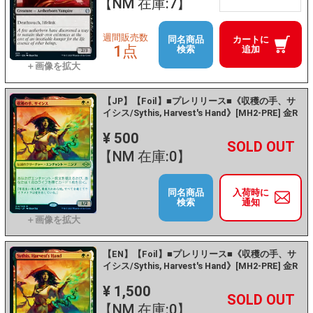
【NM 在庫:7】
週間販売数
同名商品
カートに
1点
検索
追加
【JP】【Foil】■プレリリース■《収穫の手、サ
イシス/Sythis, Harvest's Hand》[MH2-PRE] 金R
¥ 500
+
－
【NM 在庫:0】
同名商品
入荷時に
検索
通知
【EN】【Foil】■プレリリース■《収穫の手、サ
イシス/Sythis, Harvest's Hand》[MH2-PRE] 金R
¥ 1,500
+
－
【NM 在庫:0】