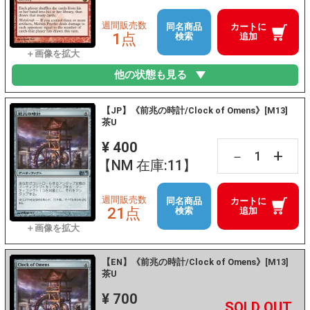
週間販売数
同名商品
カートに
1点
検索
追加
他の状態も見る
【JP】《前兆の時計/Clock of Omens》[M13]
茶U
¥ 400
+
－
【NM 在庫:11】
週間販売数
同名商品
カートに
21点
検索
追加
【EN】《前兆の時計/Clock of Omens》[M13]
茶U
¥ 700
+
－