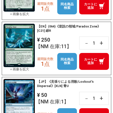
週間販売数
同名商品
カートに
1点
検索
追加
【EN】(064)《逆説の領域/Paradox Zone》
[C21] 緑R
¥ 250
+
－
【NM 在庫:11】
週間販売数
同名商品
カートに
1点
検索
追加
【JP】《見張りによる消散/Lookout's
Dispersal》[XLN] 青U
¥ 50
+
－
【NM 在庫:1】