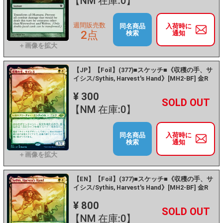
【NM 在庫:0】
週間販売数
同名商品
入荷時に
2点
検索
通知
【JP】【Foil】(377)■スケッチ■《収穫の手、サ
イシス/Sythis, Harvest's Hand》[MH2-BF] 金R
¥ 300
+
－
【NM 在庫:0】
同名商品
入荷時に
検索
通知
【EN】【Foil】(377)■スケッチ■《収穫の手、サ
イシス/Sythis, Harvest's Hand》[MH2-BF] 金R
¥ 800
+
－
【NM 在庫:0】