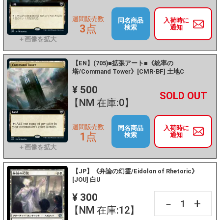
週間販売数
同名商品
入荷時に
3点
検索
通知
【EN】(705)■拡張アート■《統率の
塔/Command Tower》[CMR-BF] 土地C
¥ 500
+
－
【NM 在庫:0】
週間販売数
同名商品
入荷時に
1点
検索
通知
【JP】《弁論の幻霊/Eidolon of Rhetoric》
[JOU] 白U
¥ 300
+
－
【NM 在庫:12】