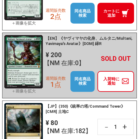
週間販売数
同名商品
カートに
2点
検索
追加
【EN】《ヤヴィマヤの化身、ムルタニ/Multani,
Yavimaya's Avatar》[DOM] 緑R
¥ 200
+
－
【NM 在庫:0】
週間販売数
同名商品
入荷時に
1点
検索
通知
【JP】(350)《統率の塔/Command Tower》
[CMR] 土地C
¥ 80
+
－
【NM 在庫:182】