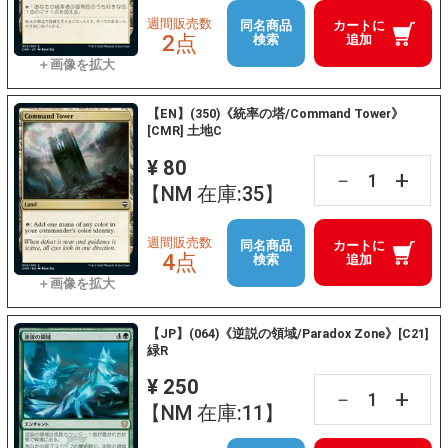
週間販売数
同名商品
カートに
2点
検索
追加
【EN】(350)《統率の塔/Command Tower》
[CMR] 土地C
¥ 80
+
－
【NM 在庫:35】
週間販売数
同名商品
カートに
4点
検索
追加
【JP】(064)《逆説の領域/Paradox Zone》[C21]
緑R
¥ 250
+
－
【NM 在庫:11】