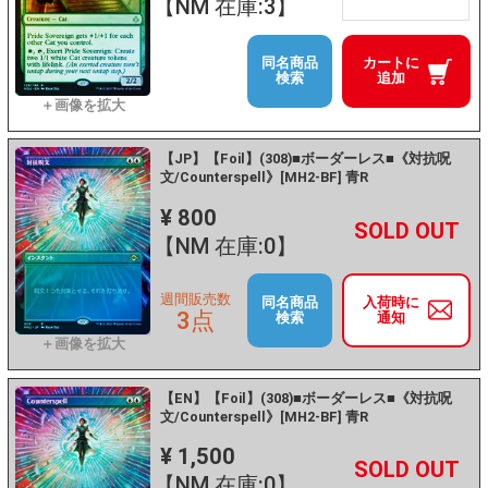
【NM 在庫:3】
同名商品
カートに
検索
追加
【JP】【Foil】(308)■ボーダーレス■《対抗呪
文/Counterspell》[MH2-BF] 青R
¥ 800
+
－
【NM 在庫:0】
週間販売数
同名商品
入荷時に
3点
検索
通知
【EN】【Foil】(308)■ボーダーレス■《対抗呪
文/Counterspell》[MH2-BF] 青R
¥ 1,500
+
－
【NM 在庫:0】