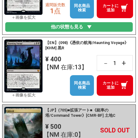
週間販売数
同名商品
カートに
1点
検索
追加
他の状態も見る
【EN】(098)《憑依の航海/Haunting Voyage》
[KHM] 黒R
¥ 400
+
－
【NM 在庫:13】
同名商品
カートに
検索
追加
【JP】(705)■拡張アート■《統率の
塔/Command Tower》[CMR-BF] 土地C
¥ 500
+
－
【NM 在庫:0】