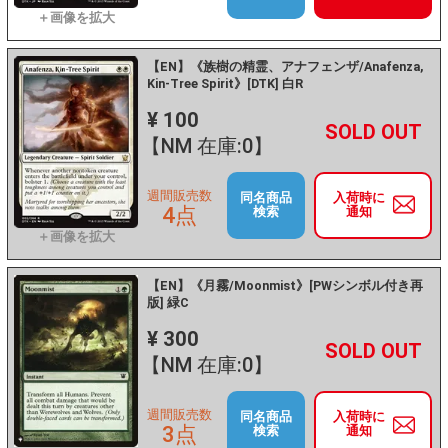
【EN】《族樹の精霊、アナフェンザ/Anafenza,
Kin-Tree Spirit》[DTK] 白R
¥ 100
+
－
【NM 在庫:0】
週間販売数
同名商品
入荷時に
4点
検索
通知
【EN】《月霧/Moonmist》[PWシンボル付き再
版] 緑C
¥ 300
+
－
【NM 在庫:0】
週間販売数
同名商品
入荷時に
3点
検索
通知