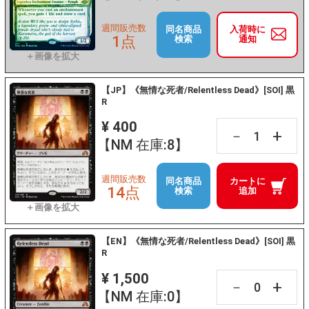
週間販売数
同名商品
入荷時に
1点
検索
通知
【JP】《無情な死者/Relentless Dead》[SOI] 黒
R
¥ 400
+
－
【NM 在庫:8】
週間販売数
同名商品
カートに
14点
検索
追加
【EN】《無情な死者/Relentless Dead》[SOI] 黒
R
¥ 1,500
+
－
【NM 在庫:0】