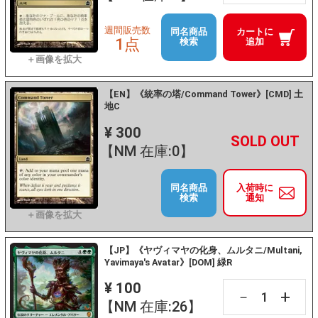
週間販売数
同名商品
カートに
1点
検索
追加
【EN】《統率の塔/Command Tower》[CMD] 土
地C
¥ 300
+
－
【NM 在庫:0】
同名商品
入荷時に
検索
通知
【JP】《ヤヴィマヤの化身、ムルタニ/Multani,
Yavimaya's Avatar》[DOM] 緑R
¥ 100
+
－
【NM 在庫:26】