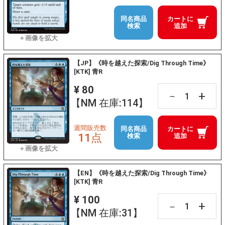
同名商品
カートに
検索
追加
【JP】《時を越えた探索/Dig Through Time》
[KTK] 青R
¥ 80
+
－
【NM 在庫:114】
週間販売数
同名商品
カートに
11点
検索
追加
【EN】《時を越えた探索/Dig Through Time》
[KTK] 青R
¥ 100
+
－
【NM 在庫:31】