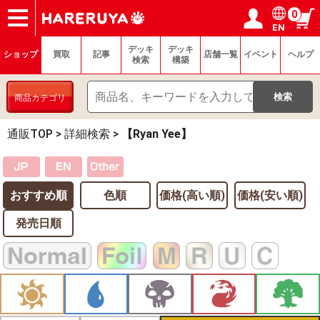
0
EN
ショップ
買取
記事
デッキ検索
デッキ構築
選手一覧
店舗一覧
イベント
ヘルプ
お問い合わせ
ログイン／会員登録
マイページ
デッキ
デッキ
ショップ
買取
記事
店舗一覧
イベント
ヘルプ
検索
構築
商品カテゴリ
通販TOP
>
詳細検索
>
【Ryan Yee】
おすすめ順
色順
価格(高い順)
価格(安い順)
発売日順