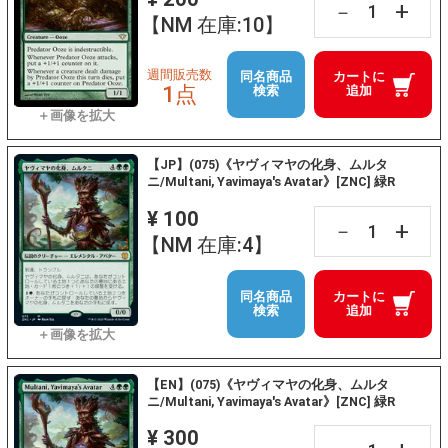
+
－
【NM 在庫:10】
週間販売数
同名商品
カートに
1点
検索
追加
【JP】(075)《ヤヴィマヤの化身、ムルタ
ニ/Multani, Yavimaya's Avatar》[ZNC] 緑R
¥ 100
+
－
【NM 在庫:4】
同名商品
カートに
検索
追加
【EN】(075)《ヤヴィマヤの化身、ムルタ
ニ/Multani, Yavimaya's Avatar》[ZNC] 緑R
¥ 300