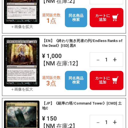
【NM 在庫:2】
週間販売数
同名商品
カートに
1点
検索
追加
【EN】《終わり無き死者の列/Endless Ranks of
the Dead》[ISD] 黒R
¥ 1,000
+
－
【NM 在庫:12】
週間販売数
同名商品
カートに
3点
検索
追加
【JP】《統率の塔/Command Tower》[CMD] 土
地C
¥ 150
+
－
【NM 在庫:2】