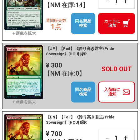
+
－
【NM 在庫:14】
週間販売数
同名商品
カートに
1点
検索
追加
【JP】【Foil】《誇り高き君主/Pride
Sovereign》[HOU] 緑R
¥ 300
+
－
【NM 在庫:0】
同名商品
入荷時に
検索
通知
【EN】【Foil】《誇り高き君主/Pride
Sovereign》[HOU] 緑R
¥ 700
+
－