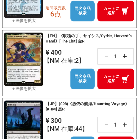
週間販売数
同名商品
カートに
6点
検索
追加
【EN】《収穫の手、サイシス/Sythis, Harvest's
Hand》[The List] 金R
¥ 400
+
－
【NM 在庫:2】
同名商品
カートに
検索
追加
【JP】(098)《憑依の航海/Haunting Voyage》
[KHM] 黒R
¥ 300
+
－
【NM 在庫:44】