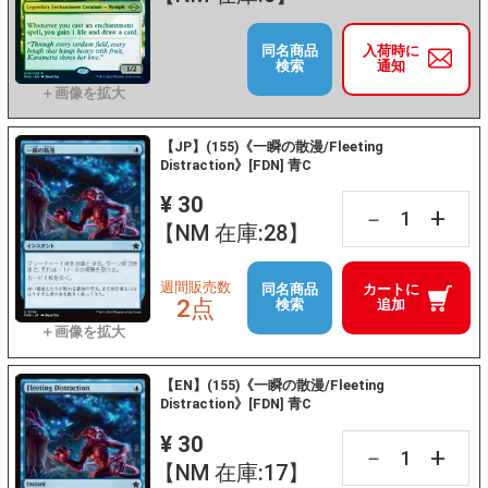
同名商品
入荷時に
検索
通知
【JP】(155)《一瞬の散漫/Fleeting
Distraction》[FDN] 青C
¥ 30
+
－
【NM 在庫:28】
週間販売数
同名商品
カートに
2点
検索
追加
【EN】(155)《一瞬の散漫/Fleeting
Distraction》[FDN] 青C
¥ 30
+
－
【NM 在庫:17】