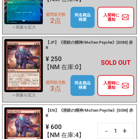
週間販売数
同名商品
入荷時に
2点
検索
通知
【JP】《溶鉄の精神/Molten Psyche》[SOM] 赤
R
¥ 250
+
－
【NM 在庫:0】
週間販売数
同名商品
入荷時に
3点
検索
通知
【EN】《溶鉄の精神/Molten Psyche》[SOM] 赤
R
¥ 600
+
－
【NM 在庫:4】