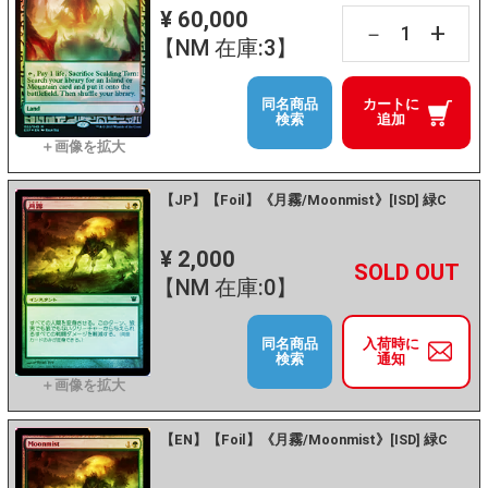
¥ 60,000
+
－
【NM 在庫:3】
同名商品
カートに
検索
追加
【JP】【Foil】《月霧/Moonmist》[ISD] 緑C
¥ 2,000
+
－
【NM 在庫:0】
同名商品
入荷時に
検索
通知
【EN】【Foil】《月霧/Moonmist》[ISD] 緑C