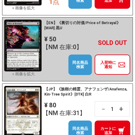
1点
検索
追加
【EN】《裏切りの対価/Price of Betrayal》
[WAR] 黒U
¥ 50
+
－
【NM 在庫:0】
同名商品
入荷時に
検索
通知
【JP】《族樹の精霊、アナフェンザ/Anafenza,
Kin-Tree Spirit》[DTK] 白R
¥ 80
+
－
【NM 在庫:31】
同名商品
カートに
検索
追加