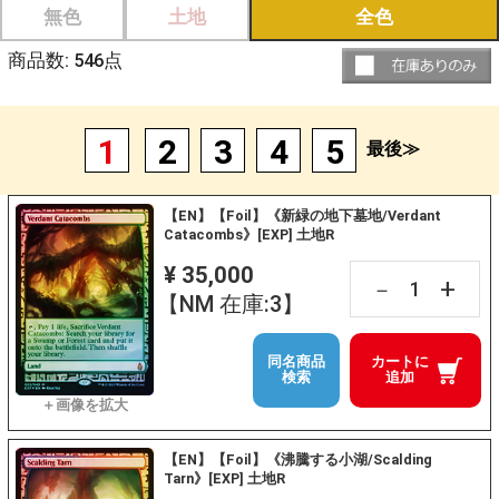
無色
土地
全色
商品数:
546
点
1
2
3
4
5
最後≫
【EN】【Foil】《新緑の地下墓地/Verdant
Catacombs》[EXP] 土地R
¥ 35,000
+
－
【NM 在庫:3】
同名商品
カートに
検索
追加
【EN】【Foil】《沸騰する小湖/Scalding
Tarn》[EXP] 土地R