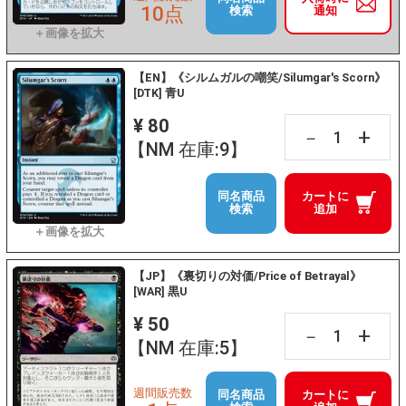
10点
検索
通知
【EN】《シルムガルの嘲笑/Silumgar's Scorn》
[DTK] 青U
¥ 80
+
－
【NM 在庫:9】
同名商品
カートに
検索
追加
【JP】《裏切りの対価/Price of Betrayal》
[WAR] 黒U
¥ 50
+
－
【NM 在庫:5】
週間販売数
同名商品
カートに