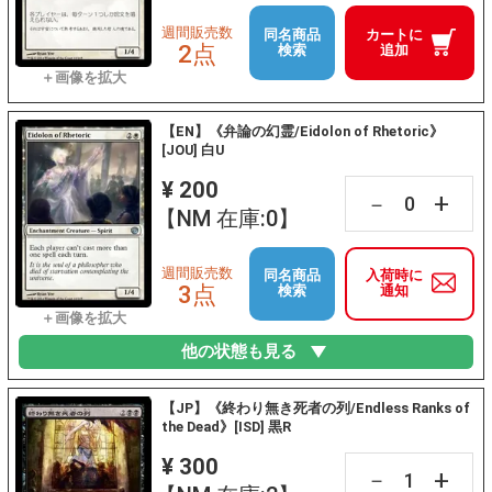
週間販売数
同名商品
カートに
2点
検索
追加
【EN】《弁論の幻霊/Eidolon of Rhetoric》
[JOU] 白U
¥ 200
+
－
【NM 在庫:0】
週間販売数
同名商品
入荷時に
3点
検索
通知
他の状態も見る
【JP】《終わり無き死者の列/Endless Ranks of
the Dead》[ISD] 黒R
¥ 300
+
－