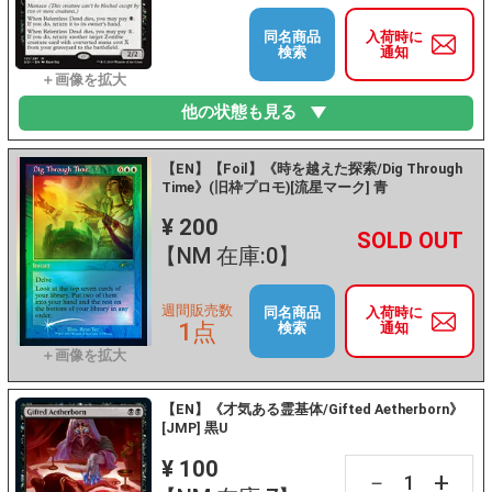
同名商品
入荷時に
検索
通知
他の状態も見る
【EN】【Foil】《時を越えた探索/Dig Through
Time》(旧枠プロモ)[流星マーク] 青
¥ 200
+
－
【NM 在庫:0】
週間販売数
同名商品
入荷時に
1点
検索
通知
【EN】《才気ある霊基体/Gifted Aetherborn》
[JMP] 黒U
¥ 100
+
－