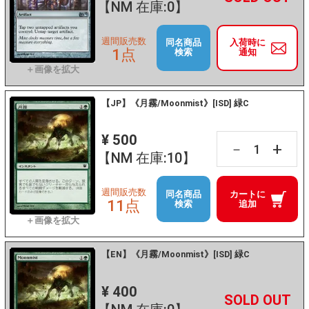
【NM 在庫:0】
週間販売数
同名商品
入荷時に
1点
検索
通知
【JP】《月霧/Moonmist》[ISD] 緑C
¥ 500
+
－
【NM 在庫:10】
週間販売数
同名商品
カートに
11点
検索
追加
【EN】《月霧/Moonmist》[ISD] 緑C
¥ 400
+
－