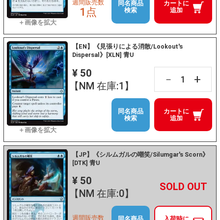
週間販売数
同名商品
カートに
1点
検索
追加
【EN】《見張りによる消散/Lookout's
Dispersal》[XLN] 青U
¥ 50
+
－
【NM 在庫:1】
同名商品
カートに
検索
追加
【JP】《シルムガルの嘲笑/Silumgar's Scorn》
[DTK] 青U
¥ 50
+
－
【NM 在庫:0】
週間販売数
同名商品
入荷時に