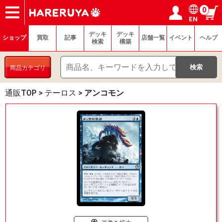
0
EN
ショップ
買取
記事
デッキ検索
デッキ構築
選手一覧
店舗一覧
イベント
ヘルプ
お問い合わせ
ログイン／会員登録
マイページ
デッキ
デッキ
ショップ
買取
記事
店舗一覧
イベント
ヘルプ
検索
構築
商品カテゴリ
通販TOP
>
テーロス
>
アンコモン