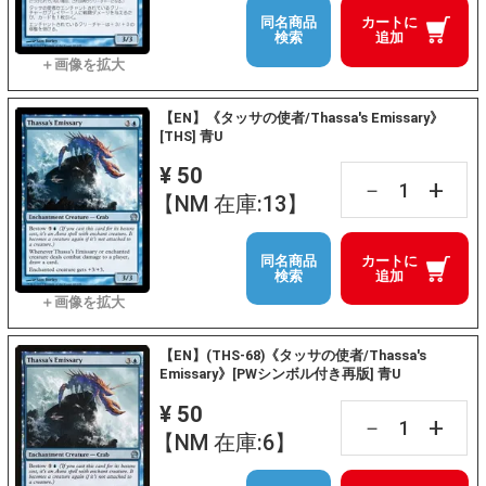
同名商品
カートに
検索
追加
【EN】《タッサの使者/Thassa's Emissary》
[THS] 青U
¥ 50
+
－
【NM 在庫:13】
同名商品
カートに
検索
追加
【EN】(THS-68)《タッサの使者/Thassa's
Emissary》[PWシンボル付き再版] 青U
¥ 50
+
－
【NM 在庫:6】