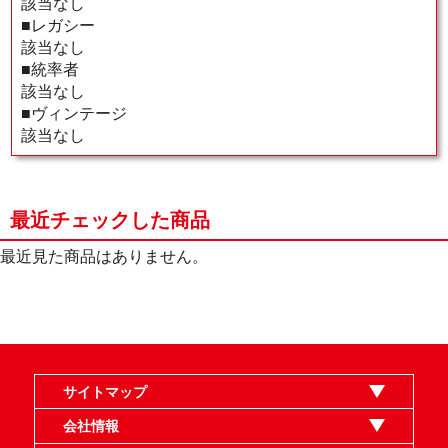
該当なし
■レガシー
該当なし
■統率者
該当なし
■ヴィンテージ
該当なし
最近チェックした商品
最近見た商品はありません。
サイトマップ
オンラインショップ
買取
記事
選手一覧
デッキ検索
デッキ構築
イベント・大会
店舗のご案内
お問い合わせ
ヘルプ
FAQ
会社情報