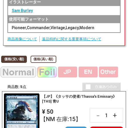
イラストレーター
Sam Burley
使用可能フォーマット
Pioneer,Commander,Vintage,Legacy,Modern
商品画像について
返品特約に関する重要事項について
価格(安い順)
価格(高い順)
商品数:
5
点
【JP】《タッサの使者/Thassa's Emissary》
[THS] 青U
¥ 50
+
－
【NM 在庫:15】