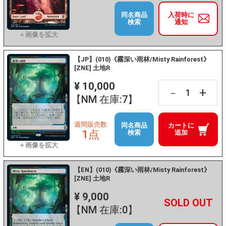
同名商品
入荷時に
検索
通知
【JP】(010)《霧深い雨林/Misty Rainforest》
[ZNE] 土地R
¥ 10,000
+
－
【NM 在庫:7】
週間販売数
同名商品
カートに
1点
検索
追加
【EN】(010)《霧深い雨林/Misty Rainforest》
[ZNE] 土地R
¥ 9,000
+
－
【NM 在庫:0】