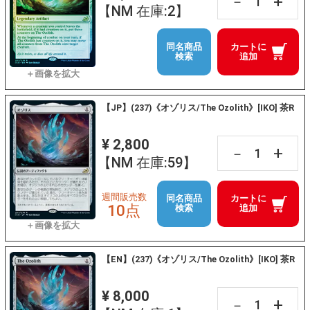
+
－
【NM 在庫:2】
同名商品
カートに
検索
追加
【JP】(237)《オゾリス/The Ozolith》[IKO] 茶R
¥ 2,800
+
－
【NM 在庫:59】
週間販売数
同名商品
カートに
10点
検索
追加
【EN】(237)《オゾリス/The Ozolith》[IKO] 茶R
¥ 8,000
+
－