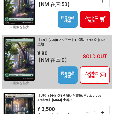
+
－
【NM 在庫:50】
同名商品
カートに
検索
追加
【EN】(290)■フルアート■《森/Forest》[FDN]
土地
¥ 80
+
－
【NM 在庫:0】
同名商品
入荷時に
検索
通知
【JP】(264)《行き届いた書庫/Meticulous
Archive》[MKM] 土地R
¥ 3,500
+
－