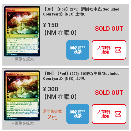
【JP】【Foil】(275)《閑静な中庭/Secluded
Courtyard》[NEO] 土地U
¥ 150
+
－
【NM 在庫:0】
同名商品
入荷時に
検索
通知
【EN】【Foil】(275)《閑静な中庭/Secluded
Courtyard》[NEO] 土地U
¥ 300
+
－
【NM 在庫:0】
週間販売数
同名商品
入荷時に
2点
検索
通知