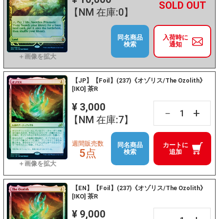
+
－
【NM 在庫:0】
同名商品
入荷時に
検索
通知
【JP】【Foil】(237)《オゾリス/The Ozolith》
[IKO] 茶R
¥ 3,000
+
－
【NM 在庫:7】
週間販売数
同名商品
カートに
5点
検索
追加
【EN】【Foil】(237)《オゾリス/The Ozolith》
[IKO] 茶R
¥ 9,000