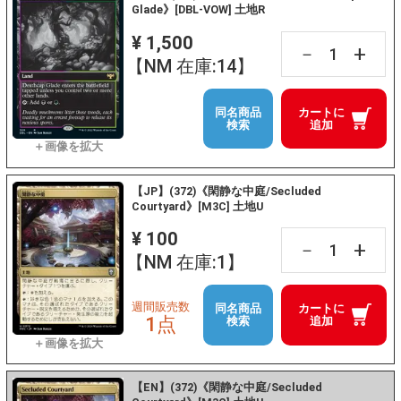
Glade》[DBL-VOW] 土地R
¥ 1,500
+
－
【NM 在庫:14】
同名商品
カートに
検索
追加
【JP】(372)《閑静な中庭/Secluded
Courtyard》[M3C] 土地U
¥ 100
+
－
【NM 在庫:1】
週間販売数
同名商品
カートに
1点
検索
追加
【EN】(372)《閑静な中庭/Secluded