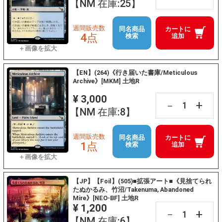
【NM 在庫:25】
週間販売数
同名商品
カートに
4点
検索
追加
【EN】(264)《行き届いた書庫/Meticulous
Archive》[MKM] 土地R
¥ 3,000
+
－
【NM 在庫:8】
週間販売数
同名商品
カートに
1点
検索
追加
【JP】【Foil】(505)■拡張アート■《見捨てられ
たぬかるみ、竹沼/Takenuma, Abandoned
Mire》[NEO-BF] 土地R
¥ 1,200
+
－
【NM 在庫:6】