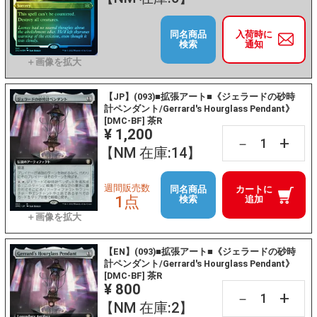
同名商品
入荷時に
検索
通知
【JP】(093)■拡張アート■《ジェラードの砂時
計ペンダント/Gerrard's Hourglass Pendant》
[DMC-BF] 茶R
¥ 1,200
+
－
【NM 在庫:14】
週間販売数
同名商品
カートに
1点
検索
追加
【EN】(093)■拡張アート■《ジェラードの砂時
計ペンダント/Gerrard's Hourglass Pendant》
[DMC-BF] 茶R
¥ 800
+
－
【NM 在庫:2】