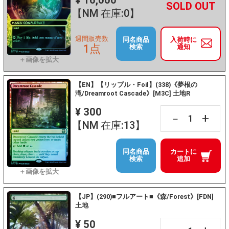
¥ 16,000
+
－
【NM 在庫:0】
週間販売数
同名商品
入荷時に
1点
検索
通知
【EN】【リップル・Foil】(338)《夢根の
滝/Dreamroot Cascade》[M3C] 土地R
¥ 300
+
－
【NM 在庫:13】
同名商品
カートに
検索
追加
【JP】(290)■フルアート■《森/Forest》[FDN]
土地
¥ 50