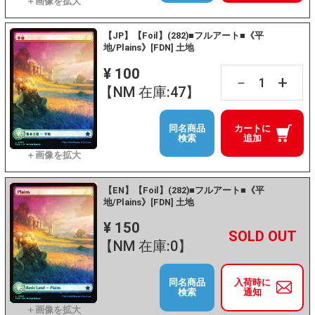
【JP】【Foil】(282)■フルアート■《平
地/Plains》[FDN] 土地
¥ 100
+
－
【NM 在庫:47】
同名商品
カートに
検索
追加
【EN】【Foil】(282)■フルアート■《平
地/Plains》[FDN] 土地
¥ 150
+
－
【NM 在庫:0】
同名商品
入荷時に
検索
通知