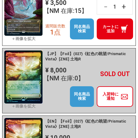
¥ 3,500
+
－
【NM 在庫:15】
週間販売数
同名商品
カートに
1点
検索
追加
【JP】【Foil】(027)《虹色の眺望/Prismatic
Vista》[ZNE] 土地R
¥ 8,000
+
－
【NM 在庫:0】
同名商品
入荷時に
検索
通知
【EN】【Foil】(027)《虹色の眺望/Prismatic
Vista》[ZNE] 土地R
¥ 10,000