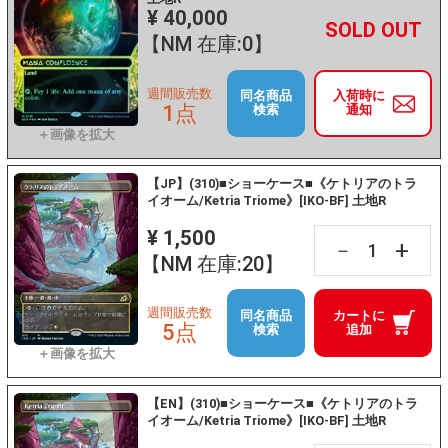
¥ 40,000
+
－
【NM 在庫:0】
週間販売数
同名商品
入荷時に
1点
検索
通知
【JP】(310)■ショーケース■《ケトリアのトラ
イオーム/Ketria Triome》[IKO-BF] 土地R
¥ 1,500
+
－
【NM 在庫:20】
週間販売数
同名商品
カートに
5点
検索
追加
【EN】(310)■ショーケース■《ケトリアのトラ
イオーム/Ketria Triome》[IKO-BF] 土地R