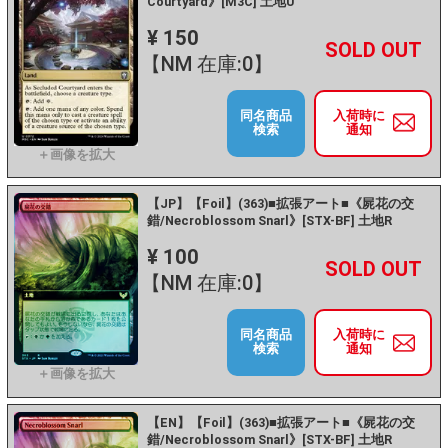
Courtyard》[M3C] 土地U
¥ 150
+
－
【NM 在庫:0】
同名商品
入荷時に
検索
通知
【JP】【Foil】(363)■拡張アート■《屍花の交
錯/Necroblossom Snarl》[STX-BF] 土地R
¥ 100
+
－
【NM 在庫:0】
同名商品
入荷時に
検索
通知
【EN】【Foil】(363)■拡張アート■《屍花の交
錯/Necroblossom Snarl》[STX-BF] 土地R