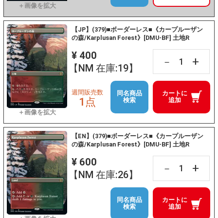
【JP】(379)■ボーダーレス■《カープルーザン
の森/Karplusan Forest》[DMU-BF] 土地R
¥ 400
+
－
【NM 在庫:19】
週間販売数
同名商品
カートに
1点
検索
追加
【EN】(379)■ボーダーレス■《カープルーザン
の森/Karplusan Forest》[DMU-BF] 土地R
¥ 600
+
－
【NM 在庫:26】
同名商品
カートに
検索
追加