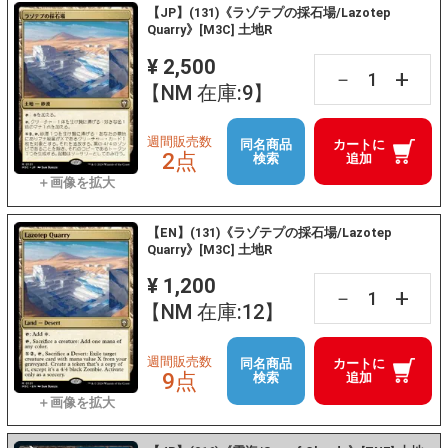
【JP】(131)《ラゾテプの採石場/Lazotep
Quarry》[M3C] 土地R
¥ 2,500
+
－
【NM 在庫:9】
週間販売数
同名商品
カートに
2点
検索
追加
【EN】(131)《ラゾテプの採石場/Lazotep
Quarry》[M3C] 土地R
¥ 1,200
+
－
【NM 在庫:12】
週間販売数
同名商品
カートに
9点
検索
追加