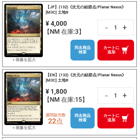
【JP】(132)《次元の結節点/Planar Nexus》
[M3C] 土地R
¥ 4,000
+
－
【NM 在庫:3】
同名商品
カートに
検索
追加
【EN】(132)《次元の結節点/Planar Nexus》
[M3C] 土地R
¥ 1,800
+
－
【NM 在庫:15】
週間販売数
同名商品
カートに
22点
検索
追加