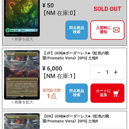
¥ 50
+
－
【NM 在庫:0】
同名商品
入荷時に
検索
通知
【JP】(038)■ボーダーレス■《虹色の眺
望/Prismatic Vista》[SPG] 土地R
¥ 6,000
+
－
【NM 在庫:1】
週間販売数
同名商品
カートに
1点
検索
追加
【EN】(038)■ボーダーレス■《虹色の眺
望/Prismatic Vista》[SPG] 土地R