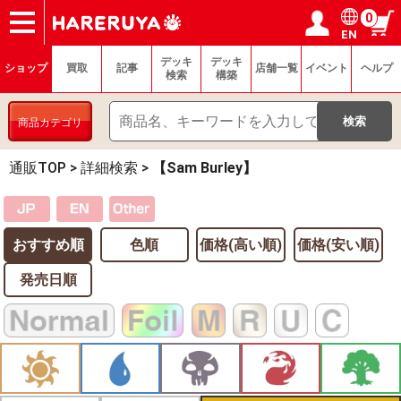
0
EN
ショップ
買取
記事
デッキ検索
デッキ構築
選手一覧
店舗一覧
イベント
ヘルプ
お問い合わせ
ログイン／会員登録
マイページ
デッキ
デッキ
ショップ
買取
記事
店舗一覧
イベント
ヘルプ
検索
構築
商品カテゴリ
通販TOP
>
詳細検索
>
【Sam Burley】
おすすめ順
色順
価格(高い順)
価格(安い順)
発売日順