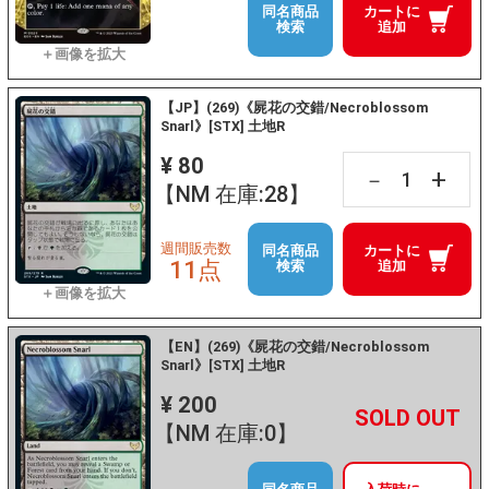
同名商品
カートに
検索
追加
【JP】(269)《屍花の交錯/Necroblossom
Snarl》[STX] 土地R
¥ 80
+
－
【NM 在庫:28】
週間販売数
同名商品
カートに
11点
検索
追加
【EN】(269)《屍花の交錯/Necroblossom
Snarl》[STX] 土地R
¥ 200
+
－
【NM 在庫:0】