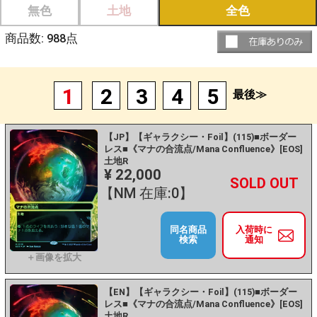
無色
土地
全色
商品数:
988
点
1
2
3
4
5
最後≫
【JP】【ギャラクシー・Foil】(115)■ボーダー
レス■《マナの合流点/Mana Confluence》[EOS]
土地R
¥ 22,000
+
－
【NM 在庫:0】
同名商品
入荷時に
検索
通知
【EN】【ギャラクシー・Foil】(115)■ボーダー
レス■《マナの合流点/Mana Confluence》[EOS]
土地R