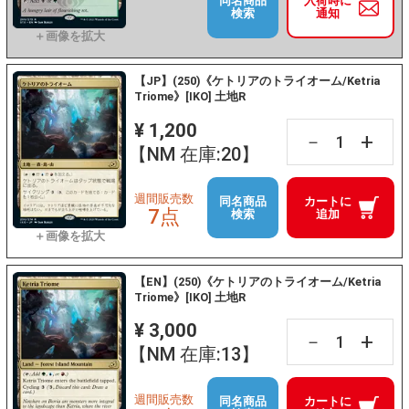
同名商品
入荷時に
検索
通知
【JP】(250)《ケトリアのトライオーム/Ketria
Triome》[IKO] 土地R
¥ 1,200
+
－
【NM 在庫:20】
週間販売数
同名商品
カートに
7点
検索
追加
【EN】(250)《ケトリアのトライオーム/Ketria
Triome》[IKO] 土地R
¥ 3,000
+
－
【NM 在庫:13】
週間販売数
同名商品
カートに