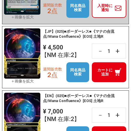
週間販売数
同名商品
入荷時に
2点
検索
通知
【JP】(025)■ボーダーレス■《マナの合流
点/Mana Confluence》[EOS] 土地R
¥ 4,500
+
－
【NM 在庫:2】
週間販売数
同名商品
カートに
2点
検索
追加
【EN】(025)■ボーダーレス■《マナの合流
点/Mana Confluence》[EOS] 土地R
¥ 7,000
+
－
【NM 在庫:2】