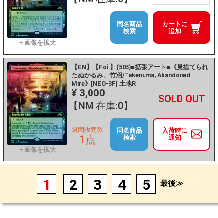
同名商品
カートに
検索
追加
【EN】【Foil】(505)■拡張アート■《見捨てられ
たぬかるみ、竹沼/Takenuma, Abandoned
Mire》[NEO-BF] 土地R
¥ 3,000
+
－
【NM 在庫:0】
週間販売数
同名商品
入荷時に
1点
検索
通知
1
2
3
4
5
最後≫