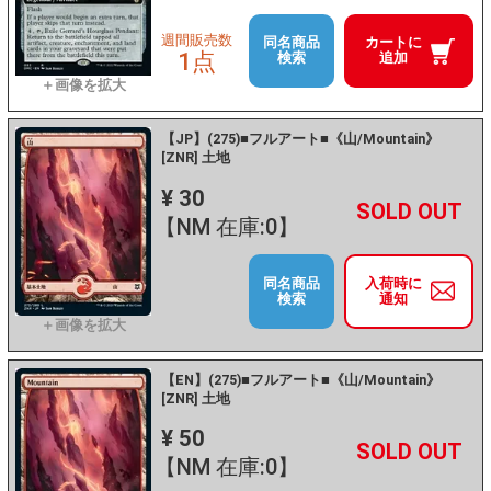
週間販売数
同名商品
カートに
1点
検索
追加
【JP】(275)■フルアート■《山/Mountain》
[ZNR] 土地
¥ 30
+
－
【NM 在庫:0】
同名商品
入荷時に
検索
通知
【EN】(275)■フルアート■《山/Mountain》
[ZNR] 土地
¥ 50
+
－
【NM 在庫:0】