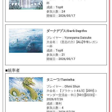
杯
成績：
Top8
参加人数：
24
開催日：
2026/05/17
ダークデプス/Dark Depths
プレイヤー：
Yoneyama Daisuke
大会名：
《意志の力》[ALL]争奪レガシ
ー杯
成績：
Top8
参加人数：
21
開催日：
2026/05/17
■統率者
タニーワ/Taniwha
プレイヤー：
Ohmi Shun
大会名：
【ブラケット4＆5】[20時]コ
マンダー交流会：辛口 [50分][2回戦] -
2026/07/26
成績：
勝利
参加人数：
4
開催日：
2026/07/26