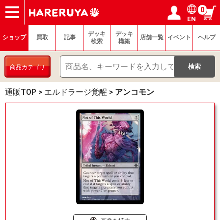
0
EN
ショップ
買取
記事
デッキ検索
デッキ構築
選手一覧
店舗一覧
イベント
ヘルプ
お問い合わせ
ログイン／会員登録
マイページ
デッキ
デッキ
ショップ
買取
記事
店舗一覧
イベント
ヘルプ
検索
構築
商品カテゴリ
通販TOP
>
エルドラージ覚醒
>
アンコモン