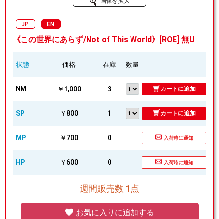
画像を拡大
JP
EN
《この世界にあらず/Not of This World》[ROE] 無U
状態
価格
在庫
数量
NM
￥1,000
3
カートに追加
SP
￥800
1
カートに追加
MP
￥700
0
入荷時に通知
HP
￥600
0
入荷時に通知
週間販売数 1点
お気に入りに追加する