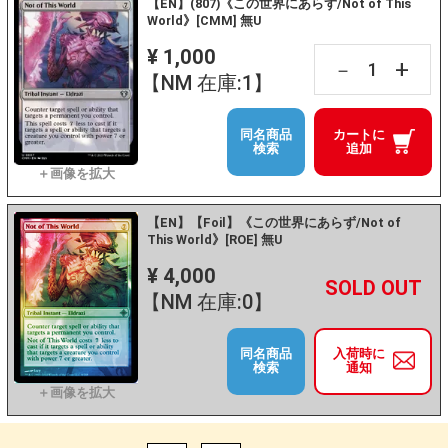
【EN】(807)《この世界にあらず/Not of This
World》[CMM] 無U
¥ 1,000
+
－
【NM 在庫:1】
同名商品
カートに
検索
追加
【EN】【Foil】《この世界にあらず/Not of
This World》[ROE] 無U
¥ 4,000
+
－
【NM 在庫:0】
同名商品
入荷時に
検索
通知