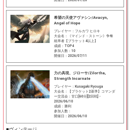
希望の天使アヴァシン/Avacyn,
Angel of Hope
プレイヤー：
フルカワ ヒロキ
大会名：
《マインド・ストーン》争奪
統率者【ブラケット4以上】
成績：
TOP4
参加人数：
10
開催日：
2026/07/11
力の具現、ジローサ/Zilortha,
Strength Incarnate
プレイヤー：
Kusagaki Ryouga
大会名：
【ブラケット2基準】コマンダ
ー交流会：甘口[60分][2回戦] -
2026/06/10
成績：
勝利
参加人数：
開催日：
2026/06/10
■ヴィンテージ