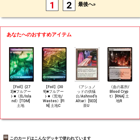
1
2
最後へ»
あなたへのおすすめアイテム
【Foil】(27
【Foil】(30
《アシュノ
《血の墓所/
3)■フルアー
9)■フルアー
ッドの供犠
Blood Cryp
ト■《島/Isla
ト■《荒地/
台/Ashnod's
t》[RNA] 土
nd》[TDM]
Wastes》[FI
Altar》[5ED]
地R
土地
N] 土地C
茶U
このカードはこんなデッキで使われています