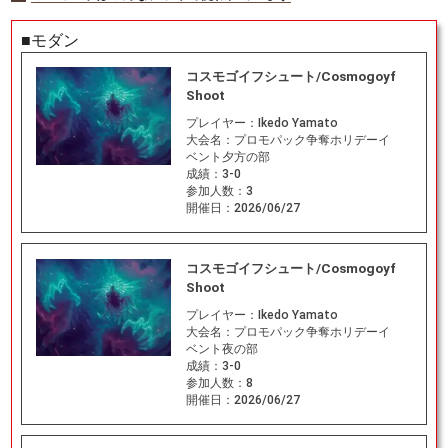
■モダン
コスモゴイフシュート/Cosmogoyf
Shoot
プレイヤー：
Ikedo Yamato
大会名：
プロモパック争奪ホリデーイ
ベント夕方の部
成績：
3-0
参加人数：
3
開催日：
2026/06/27
コスモゴイフシュート/Cosmogoyf
Shoot
プレイヤー：
Ikedo Yamato
大会名：
プロモパック争奪ホリデーイ
ベント夜の部
成績：
3-0
参加人数：
8
開催日：
2026/06/27