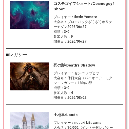
コスモゴイフシュート/Cosmogoyf
Shoot
プレイヤー：
Ikedo Yamato
大会名：
プロモパックざくざくホリデ
ーモダン2026/06/27
成績：
3-0
参加人数：
9
開催日：
2026/06/27
■レガシー
死の影/Death's Shadow
プレイヤー：
センバ ノブヒサ
大会名：
休日大会（パイオニア・モダ
ン・レガシー）18時の部
成績：
3-0
参加人数：
4
開催日：
2026/08/02
土地単/Lands
プレイヤー：
nobuki kitayama
大会名：
10,000ポイント争奪レガシー