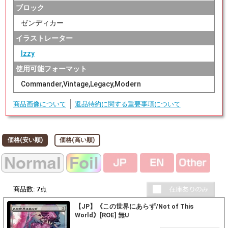
ブロック
ゼンディカー
イラストレーター
Izzy
使用可能フォーマット
Commander,Vintage,Legacy,Modern
商品画像について
返品特約に関する重要事項について
価格(安い順)
価格(高い順)
商品数:
7
点
【JP】《この世界にあらず/Not of This
World》[ROE] 無U