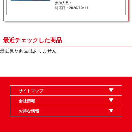
参加人数：
開催日：
2020/10/11
最近チェックした商品
最近見た商品はありません。
サイトマップ
オンラインショップ
買取
記事
選手一覧
デッキ検索
デッキ構築
イベント・大会
店舗のご案内
お問い合わせ
ヘルプ
FAQ
会社情報
利用規約
スタッフ募集
特定商取引法表示
個人情報保護指針
企業情報
お得な情報
晴れる屋X
晴れる屋チャンネル
MTGプロフィールを作ろう
MTG統率者診断アシスタント
「イベント開催の手引き」請求フォーム