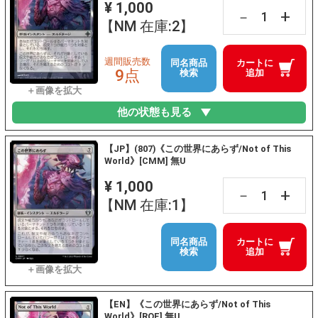
¥ 1,000
+
－
【NM 在庫:2】
週間販売数
同名商品
カートに
9点
検索
追加
他の状態も見る
【JP】(807)《この世界にあらず/Not of This
World》[CMM] 無U
¥ 1,000
+
－
【NM 在庫:1】
同名商品
カートに
検索
追加
【EN】《この世界にあらず/Not of This
World》[ROE] 無U