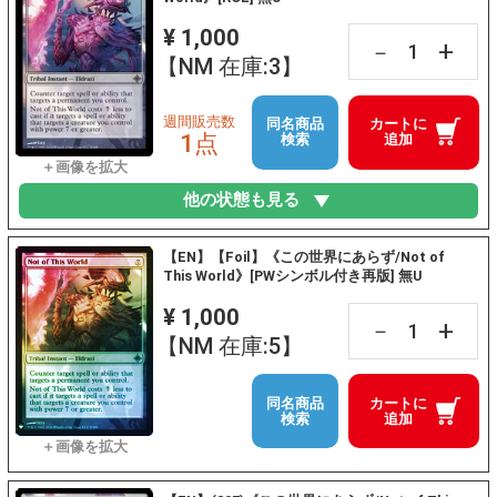
¥ 1,000
+
－
【NM 在庫:3】
週間販売数
同名商品
カートに
1点
検索
追加
他の状態も見る
【EN】【Foil】《この世界にあらず/Not of
This World》[PWシンボル付き再版] 無U
¥ 1,000
+
－
【NM 在庫:5】
同名商品
カートに
検索
追加