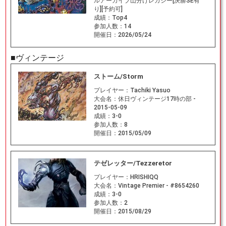
ルアーカイブ山分けレガシー[決勝SE有
り][予約可]
成績：
Top4
参加人数：
14
開催日：
2026/05/24
■ヴィンテージ
ストーム/Storm
プレイヤー：
Tachiki Yasuo
大会名：
休日ヴィンテージ17時の部 -
2015-05-09
成績：
3-0
参加人数：
8
開催日：
2015/05/09
テゼレッター/Tezzeretor
プレイヤー：
HRISHIQQ
大会名：
Vintage Premier - #8654260
成績：
3-0
参加人数：
2
開催日：
2015/08/29