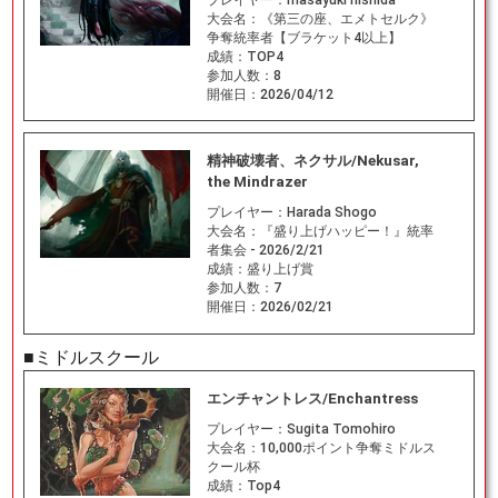
大会名：
《第三の座、エメトセルク》
争奪統率者【ブラケット4以上】
成績：
TOP4
参加人数：
8
開催日：
2026/04/12
精神破壊者、ネクサル/Nekusar,
the Mindrazer
プレイヤー：
Harada Shogo
大会名：
『盛り上げハッピー！』統率
者集会 - 2026/2/21
成績：
盛り上げ賞
参加人数：
7
開催日：
2026/02/21
■ミドルスクール
エンチャントレス/Enchantress
プレイヤー：
Sugita Tomohiro
大会名：
10,000ポイント争奪ミドルス
クール杯
成績：
Top4