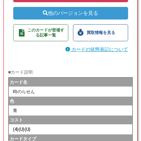
他のバージョンを見る
このカードが登場す
買取情報を見る
る記事一覧
カードの状態表記について
■カード説明
カード名
時のらせん
色
青
コスト
(4)(U)(U)
カードタイプ