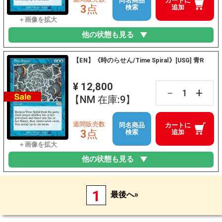
同名商品
カートに
3点
検索
追加
他の状態も見る
【EN】《時のらせん/Time Spiral》[USG] 青R
¥ 12,800
+
－
【NM 在庫:9】
週間販売数
同名商品
カートに
3点
検索
追加
他の状態も見る
1
最後へ»