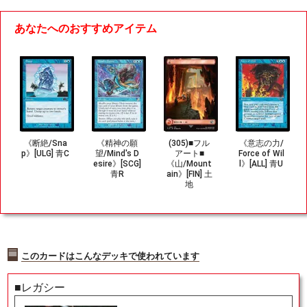
あなたへのおすすめアイテム
《断絶/Sna
《精神の願
(305)■フル
《意志の力/
p》[ULG] 青C
望/Mind's D
アート■
Force of Wil
esire》[SCG]
《山/Mount
l》[ALL] 青U
青R
ain》[FIN] 土
地
このカードはこんなデッキで使われています
■レガシー