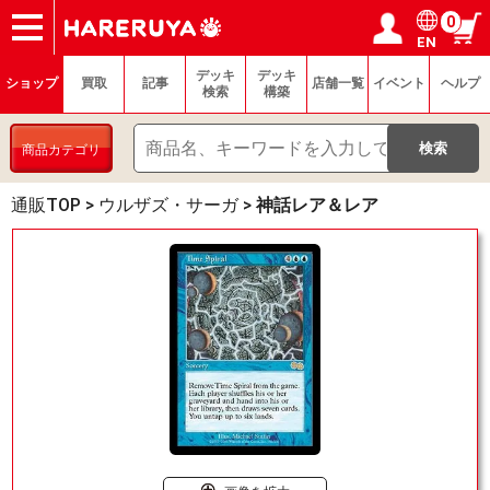
0
EN
ショップ
買取
記事
デッキ検索
デッキ構築
選手一覧
店舗一覧
イベント
ヘルプ
お問い合わせ
ログイン／会員登録
マイページ
デッキ
デッキ
ショップ
買取
記事
店舗一覧
イベント
ヘルプ
検索
構築
商品カテゴリ
通販TOP
>
ウルザズ・サーガ
>
神話レア＆レア