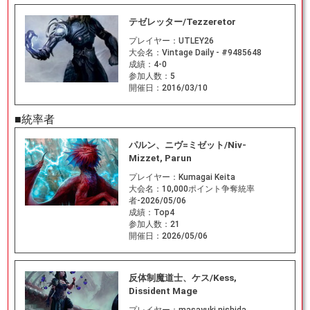
テゼレッター/Tezzeretor
プレイヤー：
UTLEY26
大会名：
Vintage Daily - #9485648
成績：
4-0
参加人数：
5
開催日：
2016/03/10
■統率者
パルン、ニヴ=ミゼット/Niv-
Mizzet, Parun
プレイヤー：
Kumagai Keita
大会名：
10,000ポイント争奪統率
者-2026/05/06
成績：
Top4
参加人数：
21
開催日：
2026/05/06
反体制魔道士、ケス/Kess,
Dissident Mage
プレイヤー：
masayuki nishida