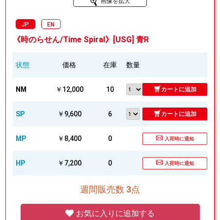
画像を拡大
JP
EN
《時のらせん/Time Spiral》[USG] 青R
状態
価格
在庫
数量
NM
￥12,000
10
カートに追加
SP
￥9,600
6
カートに追加
MP
￥8,400
0
入荷時に通知
HP
￥7,200
0
入荷時に通知
週間販売数 3点
お気に入りに追加する