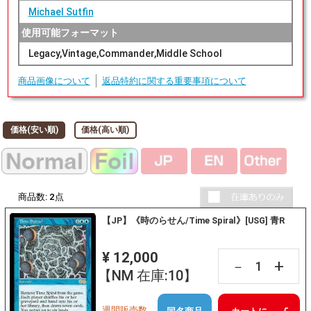
Michael Sutfin
使用可能フォーマット
Legacy,Vintage,Commander,Middle School
商品画像について
返品特約に関する重要事項について
価格(安い順)
価格(高い順)
商品数:
2
点
【JP】《時のらせん/Time Spiral》[USG] 青R
¥ 12,000
+
－
【NM 在庫:10】
週間販売数