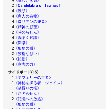
4
《激しい叱責》
2
《Candelabra of Tawnos》
4
《没頭》
4
《商人の巻物》
4
《ロリアンの発見》
4
《精神の願望》
2
《時のらせん》
4
《渦まく知識》
4
《満潮》
2
《狼狽の嵐》
2
《狡猾な願い》
3
《転換》
4
《意志の力》
サイドボード(15)
1
《テフェリーの世界》
1
《神秘を操る者、ジェイス》
1
《墓掘りの檻》
1
《時のらせん》
2
《記憶への放逐》
1
《狼狽の嵐》