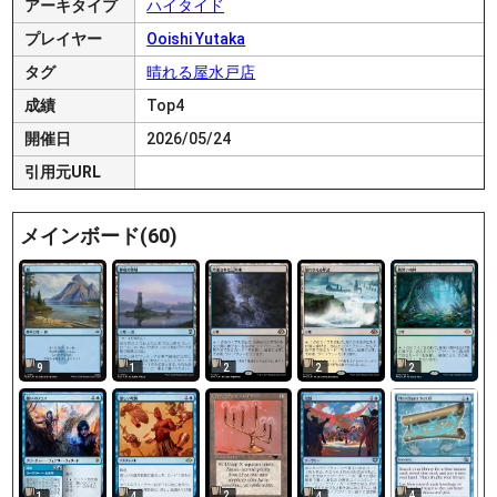
アーキタイプ
ハイタイド
プレイヤー
Ooishi Yutaka
タグ
晴れる屋水戸店
成績
Top4
開催日
2026/05/24
引用元URL
メインボード(60)
9
1
2
2
2
2
4
1
4
4