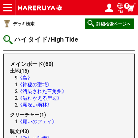
0
EN
ショップ
買取
記事
デッキ検索
デッキ構築
選手一覧
店舗一覧
イベント
ヘルプ
お問い合わせ
ログイン／会員登録
マイページ
デッキ検索
詳細検索ページへ
ハイタイド/High Tide
メインボード(60)
土地(16)
9
《島》
1
《神秘の聖域》
2
《汚染された三角州》
2
《溢れかえる岸辺》
2
《霧深い雨林》
クリーチャー(1)
1
《願いのフェイ》
呪文(43)