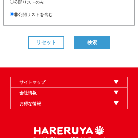
公開リストのみ
非公開リストを含む
サイトマップ
オンラインショップ
買取
記事
選手一覧
デッキ検索
デッキ構築
イベント・大会
店舗のご案内
お問い合わせ
ヘルプ
FAQ
会社情報
利用規約
スタッフ募集
特定商取引法表示
個人情報保護指針
企業情報
お得な情報
晴れる屋X
晴れる屋チャンネル
MTGプロフィールを作ろう
MTG統率者診断アシスタント
「イベント開催の手引き」請求フォーム