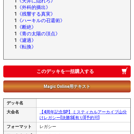
1
《天井に隠れろ》
1
《外科的摘出》
1
《残響する真実》
1
《ハーキルの召還術》
1
《断絶》
1
《青の太陽の頂点》
1
《濾過》
1
《転換》
このデッキを一括購入する
Magic Online用テキスト
デッキ名
大会名
【4周年記念SP】ミスティカルアーカイブ山分
けレガシー[決勝SE有り][予約可]
フォーマット
レガシー