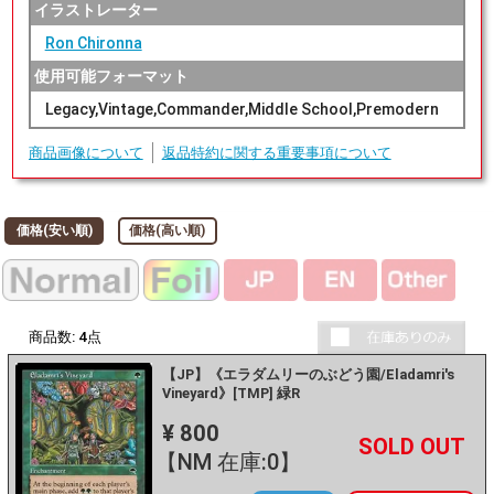
イラストレーター
Ron Chironna
使用可能フォーマット
Legacy,Vintage,Commander,Middle School,Premodern
商品画像について
返品特約に関する重要事項について
価格(安い順)
価格(高い順)
商品数:
4
点
【JP】《エラダムリーのぶどう園/Eladamri's
Vineyard》[TMP] 緑R
¥ 800
+
－
【NM 在庫:0】