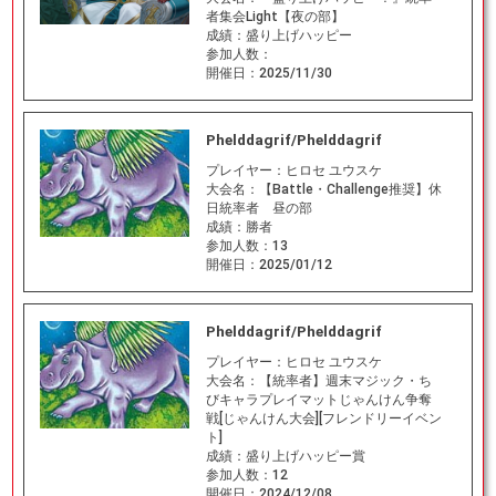
者集会Light【夜の部】
成績：
盛り上げハッピー
参加人数：
開催日：
2025/11/30
Phelddagrif/Phelddagrif
プレイヤー：
ヒロセ ユウスケ
大会名：
【Battle・Challenge推奨】休
日統率者 昼の部
成績：
勝者
参加人数：
13
開催日：
2025/01/12
Phelddagrif/Phelddagrif
プレイヤー：
ヒロセ ユウスケ
大会名：
【統率者】週末マジック・ち
びキャラプレイマットじゃんけん争奪
戦[じゃんけん大会][フレンドリーイベン
ト]
成績：
盛り上げハッピー賞
参加人数：
12
開催日：
2024/12/08