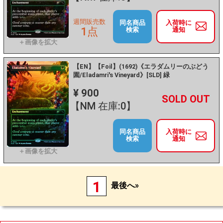
週間販売数
同名商品
入荷時に
1点
検索
通知
【EN】【Foil】(1692)《エラダムリーのぶどう
園/Eladamri's Vineyard》[SLD] 緑
¥ 900
+
－
【NM 在庫:0】
同名商品
入荷時に
検索
通知
1
最後へ»