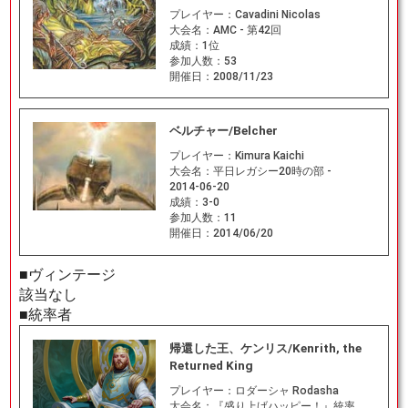
プレイヤー：
Cavadini Nicolas
大会名：
AMC - 第42回
成績：
1位
参加人数：
53
開催日：
2008/11/23
ベルチャー/Belcher
プレイヤー：
Kimura Kaichi
大会名：
平日レガシー20時の部 -
2014-06-20
成績：
3-0
参加人数：
11
開催日：
2014/06/20
■ヴィンテージ
該当なし
■統率者
帰還した王、ケンリス/Kenrith, the
Returned King
プレイヤー：
ロダーシャ Rodasha
大会名：
『盛り上げハッピー！』統率