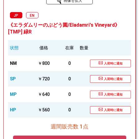
画像を拡大
JP
EN
《エラダムリーのぶどう園/Eladamri's Vineyard》
[TMP] 緑R
状態
価格
在庫
数量
NM
￥800
0
入荷時に通知
SP
￥720
0
入荷時に通知
MP
￥640
0
入荷時に通知
HP
￥560
0
入荷時に通知
週間販売数 1点