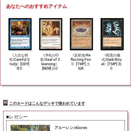
あなたへのおすすめアイテム
《入念な研
《浄化の印
《反射池/Re
《暗黒の儀
究/Careful S
章/Seal of C
flecting Poo
式/Dark Ritu
tudy》[ODY]
leansing》
l》[TMP] 土
al》[TMP] 黒
青C
[NEM] 白C
地R
C
このカードはこんなデッキで使われています
■レガシー
アルーレン/Aluren