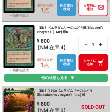
週間販売数
同名商品
入荷時に
1点
検索
通知
【EN】《エラダムリーのぶどう園/Eladamri's
Vineyard》[TMP] 緑R
¥ 800
+
－
【NM 在庫:4】
週間販売数
同名商品
カートに
1点
検索
追加
他の状態も見る
【EN】(1692)《エラダムリーのぶどう
園/Eladamri's Vineyard》[SLD] 緑
¥ 800
+
－
【NM 在庫:0】