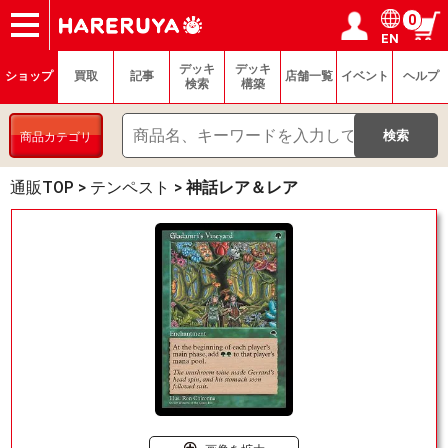
0
EN
ショップ
買取
記事
デッキ検索
デッキ構築
選手一覧
店舗一覧
イベント
ヘルプ
お問い合わせ
ログイン／会員登録
マイページ
デッキ
デッキ
ショップ
買取
記事
店舗一覧
イベント
ヘルプ
検索
構築
商品カテゴリ
通販TOP
>
テンペスト
>
神話レア＆レア