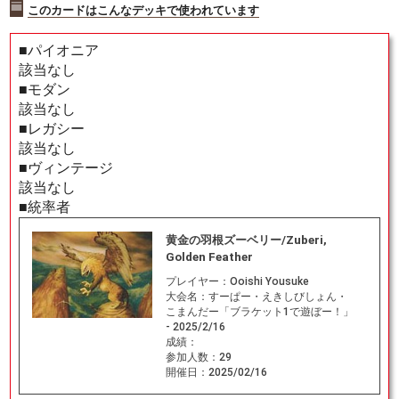
このカードはこんなデッキで使われています
■パイオニア
該当なし
■モダン
該当なし
■レガシー
該当なし
■ヴィンテージ
該当なし
■統率者
黄金の羽根ズーベリー/Zuberi,
Golden Feather
プレイヤー：
Ooishi Yousuke
大会名：
すーぱー・えきしびしょん・
こまんだー「ブラケット1で遊ぼー！」
- 2025/2/16
成績：
参加人数：
29
開催日：
2025/02/16