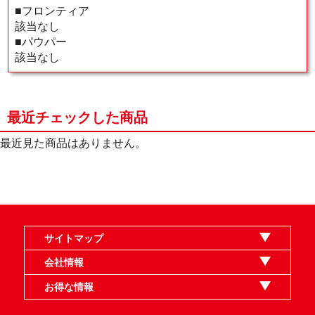
■フロンティア
該当なし
■パウパー
該当なし
最近チェックした商品
最近見た商品はありません。
サイトマップ
オンラインショップ
買取
記事
選手一覧
デッキ検索
デッキ構築
イベント・大会
店舗のご案内
お問い合わせ
ヘルプ
FAQ
会社情報
利用規約
スタッフ募集
特定商取引法表示
個人情報保護指針
企業情報
お得な情報
晴れる屋X
晴れる屋チャンネル
MTGプロフィールを作ろう
MTG統率者診断アシスタント
「イベント開催の手引き」請求フォーム