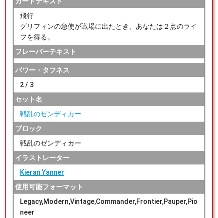
カードテキスト
飛行
グリフィンの急使が戦場に出たとき、あなたは２点のライ
フを得る。
フレーバーテキスト
パワー・タフネス
2 / 3
セット名
戦乱のゼンディカー
ブロック
戦乱のゼンディカー
イラストレーター
Kieran Yanner
使用可能フォーマット
Legacy,Modern,Vintage,Commander,Frontier,Pauper,Pio
neer