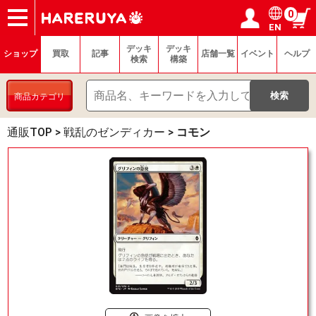
0
EN
ショップ
買取
記事
デッキ検索
デッキ構築
選手一覧
店舗一覧
イベント
ヘルプ
お問い合わせ
ログイン／会員登録
マイページ
デッキ
デッキ
ショップ
買取
記事
店舗一覧
イベント
ヘルプ
検索
構築
商品カテゴリ
通販TOP
>
戦乱のゼンディカー
>
コモン