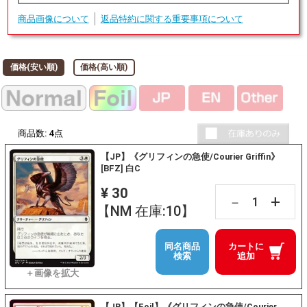
商品画像について
返品特約に関する重要事項について
価格(安い順)
価格(高い順)
商品数:
4
点
【JP】《グリフィンの急使/Courier Griffin》
[BFZ] 白C
¥ 30
+
－
【NM 在庫:10】
同名商品
カートに
検索
追加
【JP】【Foil】《グリフィンの急使/Courier