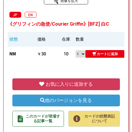
画像を拡大
JP
EN
《グリフィンの急使/Courier Griffin》[BFZ] 白C
状態
価格
在庫
数量
NM
￥30
10
カートに追加
お気に入りに追加する
他のバージョンを見る
このカードが登場す
カードの状態表記
る記事一覧
について