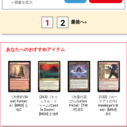
1
2
最後へ»
あなたへのおすすめアイテム
《大焼炉/Gr
(263)《キャ
《水蓮の花
(132)《ホー
eat Furnac
ッスル・ド
びら/Lotus
クアイの弓/
e》[MRD] 土
ゥーム/Cast
Petal》[TM
Hawkeye's B
地C
le Doom》
P] 茶C
ow》[MSH]
[MSH] 土地R
赤C