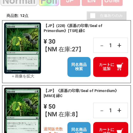
商品数:
12
点
【JP】(228)《原基の印章/Seal of
Primordium》[TSR] 緑C
¥ 30
+
－
【NM 在庫:27】
同名商品
カートに
検索
追加
【JP】《原基の印章/Seal of Primordium》
[MM3] 緑C
¥ 50
+
－
【NM 在庫:8】
週間販売数
同名商品
カートに