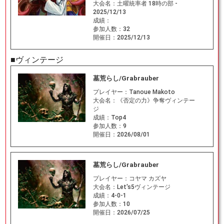
大会名：
土曜統率者 18時の部 -
2025/12/13
成績：
参加人数：
32
開催日：
2025/12/13
■ヴィンテージ
墓荒らし/Grabrauber
プレイヤー：
Tanoue Makoto
大会名：
《否定の力》争奪ヴィンテー
ジ
成績：
Top4
参加人数：
9
開催日：
2026/08/01
墓荒らし/Grabrauber
プレイヤー：
コヤマ カズヤ
大会名：
Let's5ヴィンテージ
成績：
4-0-1
参加人数：
10
開催日：
2026/07/25