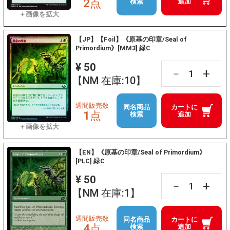
2点
検索
追加
【JP】【Foil】《原基の印章/Seal of
Primordium》[MM3] 緑C
¥ 50
+
－
【NM 在庫:10】
週間販売数
同名商品
カートに
1点
検索
追加
【EN】《原基の印章/Seal of Primordium》
[PLC] 緑C
¥ 50
+
－
【NM 在庫:1】
週間販売数
同名商品
カートに
4点
検索
追加