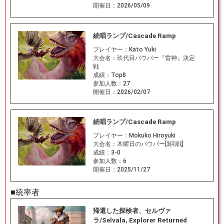
開催日：
2026/05/09
続唱ランプ/Cascade Ramp
プレイヤー：
Kato Yuki
大会名：
玖代目パウパー『雷神』決定
戦
成績：
Top8
参加人数：
27
開催日：
2026/02/07
続唱ランプ/Cascade Ramp
プレイヤー：
Mokuko Hiroyuki
大会名：
木曜日のパウパー[3回戦]
成績：
3-0
参加人数：
6
開催日：
2025/11/27
■統率者
帰還した探検者、セルヴァ
ラ/Selvala, Explorer Returned