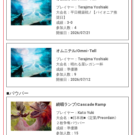
プレイヤー：
Terajima Yoshiaki
大会名：
平日構築戦 / 【パイオニア推
奨日】
成績：
3-0
参加人数：
4
開催日：
2026/07/21
オムニテル/Omni-Tell
プレイヤー：
Terajima Yoshiaki
大会名：
晴れる屋レガシー杯
成績：
準優勝
参加人数：
9
開催日：
2026/07/12
■パウパー
続唱ランプ/Cascade Ramp
プレイヤー：
Kato Yuki
大会名：
■日本画■《定業/Preordain》
２枚争奪パウパー
成績：
準優勝
参加人数：
15