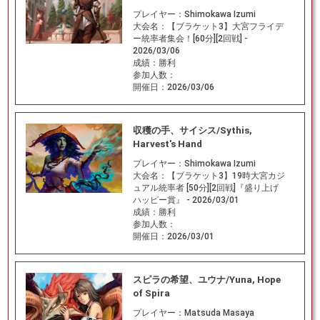
プレイヤー：
Shimokawa Izumi
大会名：
【ブラケット3】大宮フライデ
ー統率者集会！[60分][2回戦] -
2026/03/06
成績：
勝利
参加人数：
開催日：
2026/03/06
収穫の手、サイシス/Sythis,
Harvest's Hand
プレイヤー：
Shimokawa Izumi
大会名：
【ブラケット3】19時大宮カジ
ュアル統率者 [50分][2回戦]『盛り上げ
ハッピー賞』 - 2026/03/01
成績：
勝利
参加人数：
開催日：
2026/03/01
スピラの希望、ユウナ/Yuna, Hope
of Spira
プレイヤー：
Matsuda Masaya