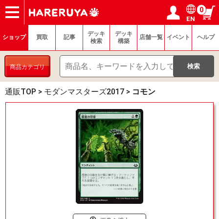
0
EN
ショップ
買取
記事
デッキ検索
デッキ構築
選手一覧
店舗一覧
イベント
ヘルプ
お問い合わせ
ログイン／会員登録
マイページ
デッキ
デッキ
ショップ
買取
記事
店舗一覧
イベント
ヘルプ
検索
構築
商品カテゴリ
通販TOP
>
モダンマスターズ2017
>
コモン