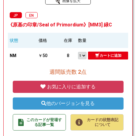
画像を拡大
JP
EN
《原基の印章/Seal of Primordium》[MM3] 緑C
状態
価格
在庫
数量
NM
￥50
8
カートに追加
週間販売数 2点
お気に入りに追加する
他のバージョンを見る
このカードが登場す
カードの状態表記
る記事一覧
について