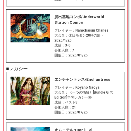
脱出基地コンボ/Underworld
Station Combo
プレイヤー：
Namchaisiri Charles
大会名：
休日モダン20時の部 -
2025/1/25
成績：
3-0
参加人数：
7
開催日：
2025/01/25
■レガシー
エンチャントレス/Enchantress
プレイヤー：
Koyano Naoya
大会名：
《一つの指輪》[Bundle Gift
Edition]争奪レガシー杯
成績：
ベスト8
参加人数：
21
開催日：
2026/07/25
オムニテル/Omni-Tell