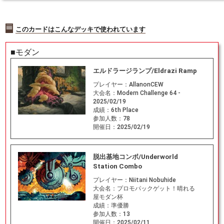
このカードはこんなデッキで使われています
■モダン
エルドラージランプ/Eldrazi Ramp
プレイヤー：
AllanonCEW
大会名：
Modern Challenge 64 -
2025/02/19
成績：
6th Place
参加人数：
78
開催日：
2025/02/19
脱出基地コンボ/Underworld
Station Combo
プレイヤー：
Niitani Nobuhide
大会名：
プロモパックゲット！晴れる
屋モダン杯
成績：
準優勝
参加人数：
13
開催日：
2025/02/11