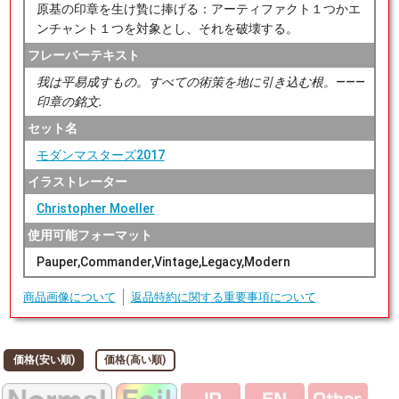
原基の印章を生け贄に捧げる：アーティファクト１つかエ
ンチャント１つを対象とし、それを破壊する。
フレーバーテキスト
我は平易成すもの。すべての術策を地に引き込む根。―――
印章の銘文.
セット名
モダンマスターズ2017
イラストレーター
Christopher Moeller
使用可能フォーマット
Pauper,Commander,Vintage,Legacy,Modern
商品画像について
返品特約に関する重要事項について
価格(安い順)
価格(高い順)