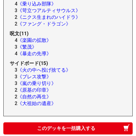
4
《乗り込み部隊》
3
《苛立つアルティサウルス》
2
《ニクス生まれのハイドラ》
2
《ファング・ドラゴン》
呪文(11)
4
《楽園の拡散》
3
《繁茂》
4
《暴走の先導》
サイドボード(15)
3
《火の中へ投げ捨てる》
3
《ブレス攻撃》
3
《嵐の乗り切り》
2
《原基の印章》
2
《自然の再生》
2
《大祖始の遺産》
このデッキを一括購入する