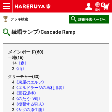
0
EN
ショップ
買取
記事
デッキ検索
デッキ構築
選手一覧
店舗一覧
イベント
ヘルプ
お問い合わせ
ログイン／会員登録
マイページ
デッキ検索
詳細検索ページへ
続唱ランプ/Cascade Ramp
メインボード(60)
土地(16)
14
《森》
2
《山》
クリーチャー(33)
4
《東屋のエルフ》
4
《エルドラージの再利用者》
4
《宝石泥棒》
4
《のたうつ蛹》
4
《復讐する狩人》
2
《サグの原生龍》