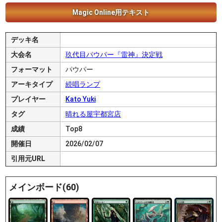
Magic Online用テキスト
デッキ名
大会名
玖代目パウパー『雷神』決定戦
フォーマット
パウパー
アーキタイプ
続唱ランプ
プレイヤー
Kato Yuki
タグ
晴れる屋宇都宮店
成績
Top8
開催日
2026/02/07
引用元URL
メインボード(60)