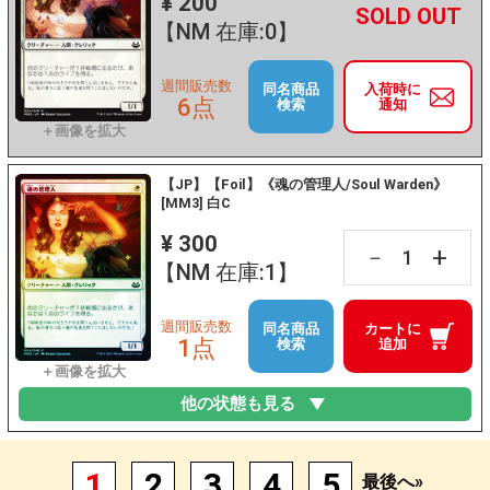
¥ 200
+
－
【NM 在庫:0】
週間販売数
同名商品
入荷時に
6点
検索
通知
【JP】【Foil】《魂の管理人/Soul Warden》
[MM3] 白C
¥ 300
+
－
【NM 在庫:1】
週間販売数
同名商品
カートに
1点
検索
追加
他の状態も見る
1
2
3
4
5
最後へ»