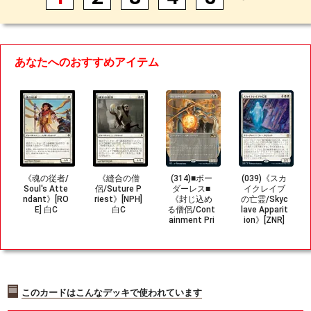
あなたへのおすすめアイテム
《魂の従者/
《縫合の僧
(314)■ボー
(039)《スカ
Soul's Atte
侶/Suture P
ダーレス■
イクレイブ
ndant》[RO
riest》[NPH]
《封じ込め
の亡霊/Skyc
E] 白C
白C
る僧侶/Cont
lave Apparit
ainment Pri
ion》[ZNR]
est》[M21-
白R
BF] 白R
このカードはこんなデッキで使われています