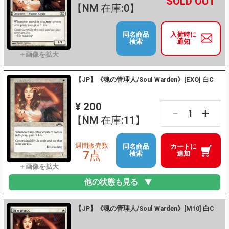
+
－
【NM 在庫:0】
同名商品
入荷時に
検索
通知
【JP】《魂の管理人/Soul Warden》[EXO] 白C
¥ 200
+
－
【NM 在庫:11】
週間販売数
同名商品
カートに
7点
検索
追加
他の状態も見る
【JP】《魂の管理人/Soul Warden》[M10] 白C