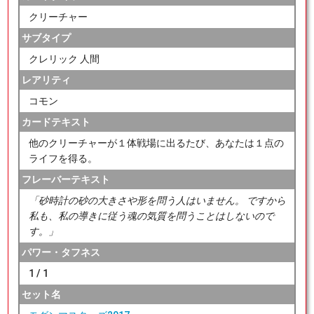
クリーチャー
サブタイプ
クレリック 人間
レアリティ
コモン
カードテキスト
他のクリーチャーが１体戦場に出るたび、あなたは１点の
ライフを得る。
フレーバーテキスト
「砂時計の砂の大きさや形を問う人はいません。 ですから
私も、私の導きに従う魂の気質を問うことはしないので
す。」
パワー・タフネス
1 / 1
セット名