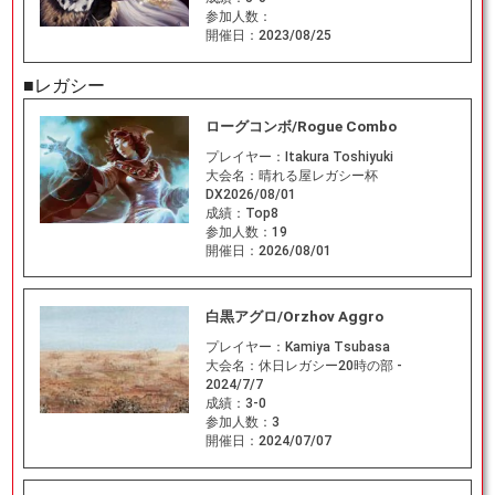
参加人数：
開催日：
2023/08/25
■レガシー
ローグコンボ/Rogue Combo
プレイヤー：
Itakura Toshiyuki
大会名：
晴れる屋レガシー杯
DX2026/08/01
成績：
Top8
参加人数：
19
開催日：
2026/08/01
白黒アグロ/Orzhov Aggro
プレイヤー：
Kamiya Tsubasa
大会名：
休日レガシー20時の部 -
2024/7/7
成績：
3-0
参加人数：
3
開催日：
2024/07/07