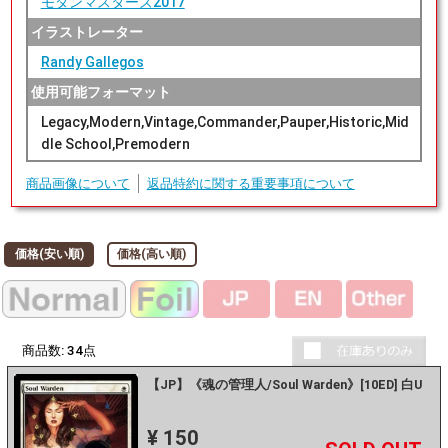
モダンマスターズ2017
イラストレーター
Randy Gallegos
使用可能フォーマット
Legacy,Modern,Vintage,Commander,Pauper,Historic,Mid
dle School,Premodern
商品画像について
返品特約に関する重要事項について
価格(安い順)
価格(高い順)
商品数:
34
点
【JP】《魂の管理人/Soul Warden》[10ED] 白U
¥ 150