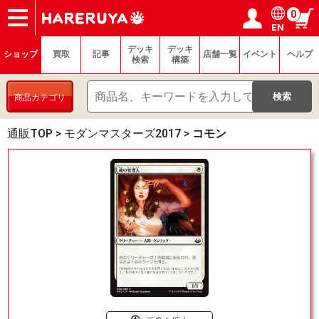
0
EN
ショップ
買取
記事
デッキ検索
デッキ構築
選手一覧
店舗一覧
イベント
ヘルプ
お問い合わせ
ログイン／会員登録
マイページ
デッキ
デッキ
ショップ
買取
記事
店舗一覧
イベント
ヘルプ
検索
構築
商品カテゴリ
通販TOP
>
モダンマスターズ2017
>
コモン