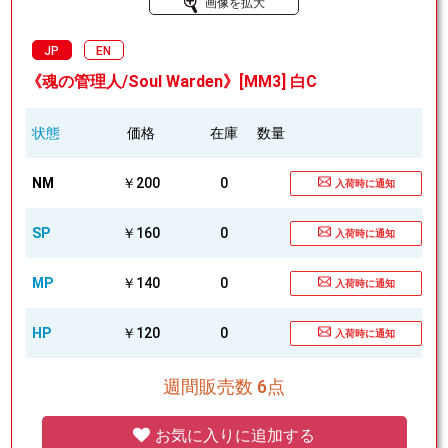
画像を拡大
JP
EN
《魂の管理人/Soul Warden》[MM3] 白C
状態
価格
在庫
数量
NM
￥200
0
入荷時に通知
SP
￥160
0
入荷時に通知
MP
￥140
0
入荷時に通知
HP
￥120
0
入荷時に通知
週間販売数 6点
お気に入りに追加する