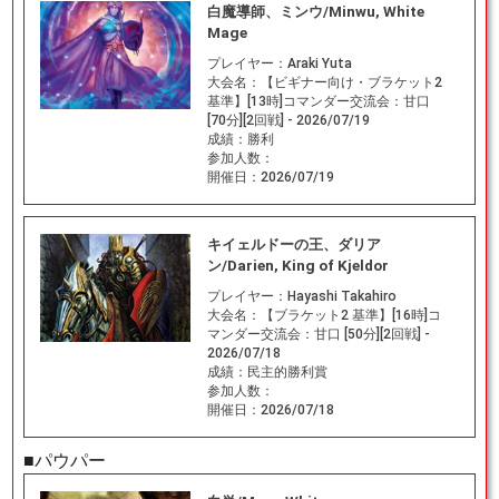
白魔導師、ミンウ/Minwu, White
Mage
プレイヤー：
Araki Yuta
大会名：
【ビギナー向け・ブラケット2
基準】[13時]コマンダー交流会：甘口
[70分][2回戦] - 2026/07/19
成績：
勝利
参加人数：
開催日：
2026/07/19
キイェルドーの王、ダリア
ン/Darien, King of Kjeldor
プレイヤー：
Hayashi Takahiro
大会名：
【ブラケット2 基準】[16時]コ
マンダー交流会：甘口 [50分][2回戦] -
2026/07/18
成績：
民主的勝利賞
参加人数：
開催日：
2026/07/18
■パウパー