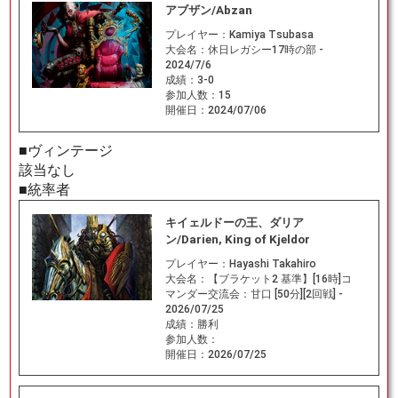
アブザン/Abzan
プレイヤー：
Kamiya Tsubasa
大会名：
休日レガシー17時の部 -
2024/7/6
成績：
3-0
参加人数：
15
開催日：
2024/07/06
■ヴィンテージ
該当なし
■統率者
キイェルドーの王、ダリア
ン/Darien, King of Kjeldor
プレイヤー：
Hayashi Takahiro
大会名：
【ブラケット2 基準】[16時]コ
マンダー交流会：甘口 [50分][2回戦] -
2026/07/25
成績：
勝利
参加人数：
開催日：
2026/07/25