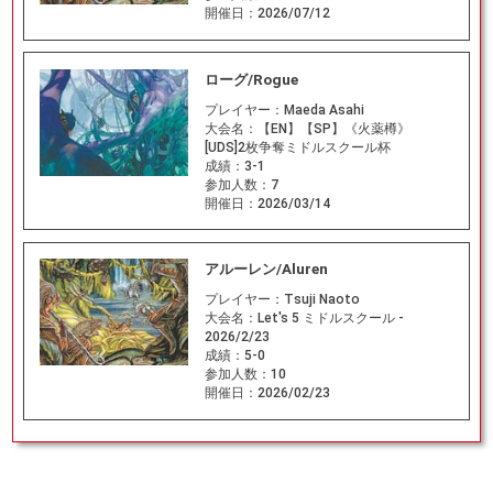
開催日：
2026/07/12
ローグ/Rogue
プレイヤー：
Maeda Asahi
大会名：
【EN】【SP】《火薬樽》
[UDS]2枚争奪ミドルスクール杯
成績：
3-1
参加人数：
7
開催日：
2026/03/14
アルーレン/Aluren
プレイヤー：
Tsuji Naoto
大会名：
Let's 5 ミドルスクール -
2026/2/23
成績：
5-0
参加人数：
10
開催日：
2026/02/23