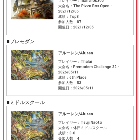
プレイヤー：
manthos300
大会名：
The Pizza Box Open -
2021/12/05
成績：
Top8
参加人数：
87
開催日：
2021/12/05
■プレモダン
アルーレン/Aluren
プレイヤー：
Thalai
大会名：
Premodern Challenge 32 -
2026/05/11
成績：
6th Place
参加人数：
53
開催日：
2026/05/11
■ミドルスクール
アルーレン/Aluren
プレイヤー：
Tsuji Naoto
大会名：
休日ミドルスクール
成績：
3-0
参加人数：
4