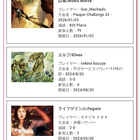
白単/Mono White
プレイヤー：
Guii_Machado
大会名：
Pauper Challenge 32 -
2026/01/03
成績：
8th Place
参加人数：
79
開催日：
2026/01/03
エルフ/Elves
プレイヤー：
sekine kazuya
大会名：
平日サービスパウパー11時の
部 - 2024/8/20
成績：
3-0
参加人数：
4
開催日：
2024/08/20
ライフゲイン/Lifegain
プレイヤー：
モチヅキ ナオキ
大会名：
木曜パウパー
成績：
3-0
参加人数：
3
開催日：
2024/05/30