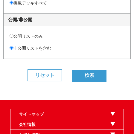
掲載デッキすべて
公開/非公開
公開リストのみ
非公開リストを含む
サイトマップ
オンラインショップ
買取
記事
選手一覧
デッキ検索
デッキ構築
イベント・大会
店舗のご案内
お問い合わせ
ヘルプ
FAQ
会社情報