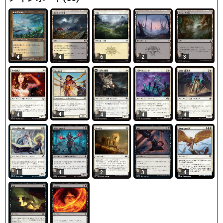
4
4
6
2
3
4
4
4
4
4
1
4
2
3
4