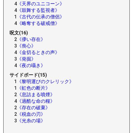
4
《天界のユニコーン》
4
《鼓舞する監視者》
1
《古代の伝承の僧侶》
4
《略奪する破戒僧》
呪文(16)
2
《儚い存在》
3
《喪心》
4
《金切るときの声》
3
《発掘》
4
《夜の囁き》
サイドボード(15)
1
《黎明運びのクレリック》
1
《虹色の断片》
2
《息詰まる噴煙》
4
《過酷な命の糧》
2
《存在の破棄》
2
《税血の刃》
3
《光糸の場》