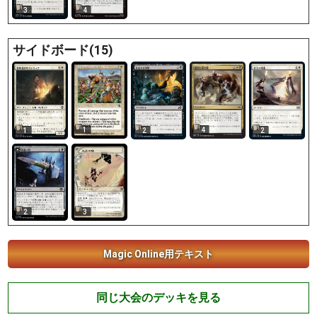
3
4
サイドボード(15)
1
4
1
2
2
3
2
Magic Online用テキスト
同じ大会のデッキを見る