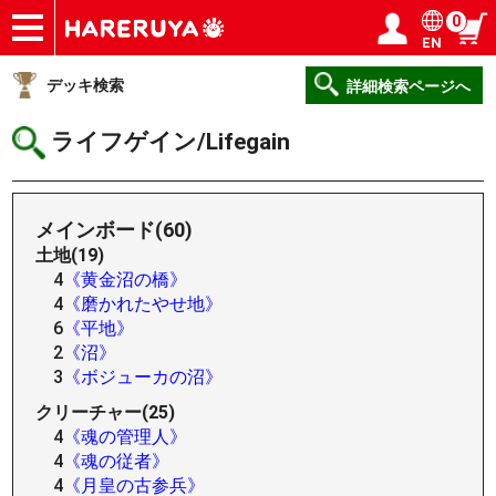
0
EN
ショップ
買取
記事
デッキ検索
デッキ構築
選手一覧
店舗一覧
イベント
ヘルプ
お問い合わせ
ログイン／会員登録
マイページ
デッキ検索
詳細検索ページへ
ライフゲイン/Lifegain
メインボード(60)
土地(19)
4
《黄金沼の橋》
4
《磨かれたやせ地》
6
《平地》
2
《沼》
3
《ボジューカの沼》
クリーチャー(25)
4
《魂の管理人》
4
《魂の従者》
4
《月皇の古参兵》