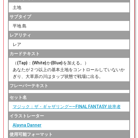
土地
サブタイプ
平地 島
レアリティ
レア
カードテキスト
（{Tap}：{White}か{Blue}を加える。）
あなたが２つ以上の基本土地をコントロールしていないか
ぎり、大草原の川はタップ状態で戦場に出る。
フレーバーテキスト
セット名
マジック：ザ・ギャザリング——FINAL FANTASY 統率者
イラストレーター
Alayna Danner
使用可能フォーマット