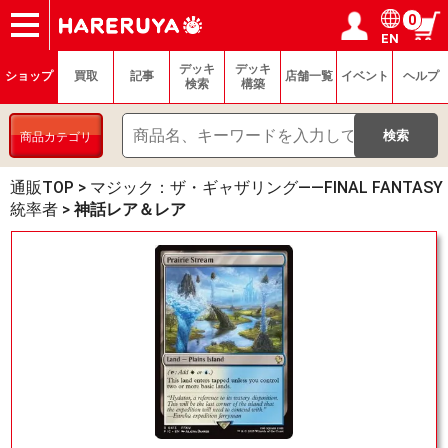
0
EN
ショップ
買取
記事
デッキ検索
デッキ構築
選手一覧
店舗一覧
イベント
ヘルプ
お問い合わせ
ログイン／会員登録
マイページ
デッキ
デッキ
ショップ
買取
記事
店舗一覧
イベント
ヘルプ
検索
構築
商品カテゴリ
通販TOP
>
マジック：ザ・ギャザリング——FINAL FANTASY
統率者
>
神話レア＆レア