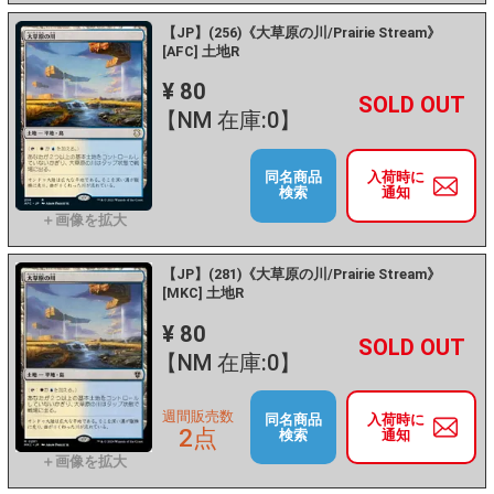
【JP】(256)《大草原の川/Prairie Stream》
[AFC] 土地R
¥ 80
+
－
【NM 在庫:0】
同名商品
入荷時に
検索
通知
【JP】(281)《大草原の川/Prairie Stream》
[MKC] 土地R
¥ 80
+
－
【NM 在庫:0】
週間販売数
同名商品
入荷時に
2点
検索
通知