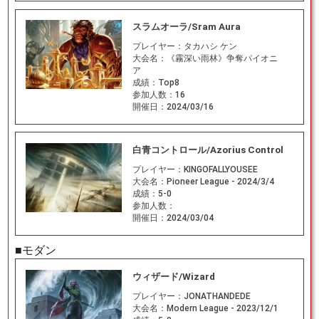
スラムオーラ/Sram Aura
プレイヤー：
タカハシ ケン
大会名：
《霧深い雨林》争奪パイオニ
ア
成績：
Top8
参加人数：
16
開催日：
2024/03/16
白青コントロール/Azorius Control
プレイヤー：
KINGOFALLYOUSEE
大会名：
Pioneer League - 2024/3/4
成績：
5-0
参加人数：
開催日：
2024/03/04
■モダン
ウィザード/Wizard
プレイヤー：
JONATHANDEDE
大会名：
Modern League - 2023/12/1