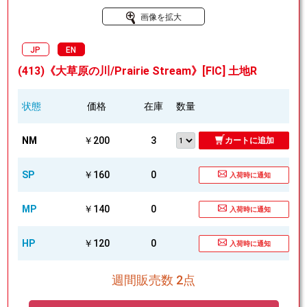
画像を拡大
JP
EN
(413)《大草原の川/Prairie Stream》[FIC] 土地R
状態
価格
在庫
数量
NM
￥200
3
カートに追加
SP
￥160
0
入荷時に通知
MP
￥140
0
入荷時に通知
HP
￥120
0
入荷時に通知
週間販売数 2点