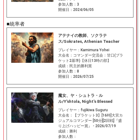
参加人数：
3
開催日：
2024/06/05
■統率者
アテナイの教師、ソクラテ
ス/Sokrates, Athenian Teacher
プレイヤー：
Kamimura Yohei
大会名：
コマンダー交流会：甘口(ブラ
ケット2基準)【休日13時の部】
成績：
民主的勝利賞
参加人数：
8
開催日：
2026/07/25
魔女、ヤ・シュトラ・ル
ル/Y'shtola, Night's Blessed
プレイヤー：
fujikiwa Suguru
大会名：
【ブラケット3】[16時]大宮カ
ジュアルコマンダー [50分][2回戦]『盛
り上げハッピー賞』 - 2026/07/19
成績：
勝利
参加人数：