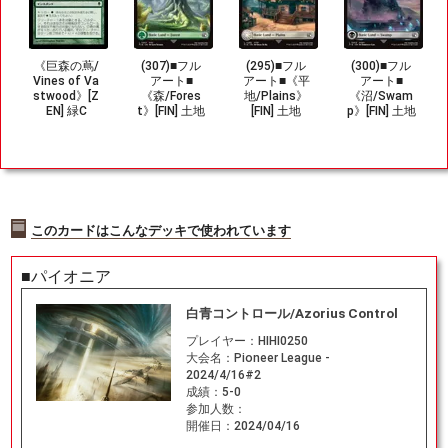
《巨森の蔦/
(307)■フル
(295)■フル
(300)■フル
Vines of Va
アート■
アート■《平
アート■
stwood》[Z
《森/Fores
地/Plains》
《沼/Swam
EN] 緑C
t》[FIN] 土地
[FIN] 土地
p》[FIN] 土地
このカードはこんなデッキで使われています
■パイオニア
白青コントロール/Azorius Control
プレイヤー：
HIHI0250
大会名：
Pioneer League -
2024/4/16#2
成績：
5-0
参加人数：
開催日：
2024/04/16