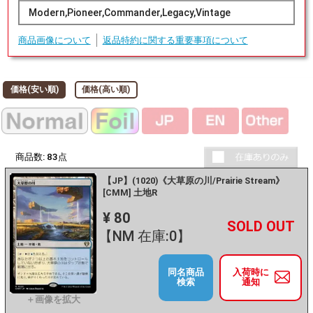
Modern,Pioneer,Commander,Legacy,Vintage
商品画像について
返品特約に関する重要事項について
価格(安い順)
価格(高い順)
商品数:
83
点
【JP】(1020)《大草原の川/Prairie Stream》
[CMM] 土地R
¥ 80
+
－
【NM 在庫:0】
同名商品
入荷時に
検索
通知