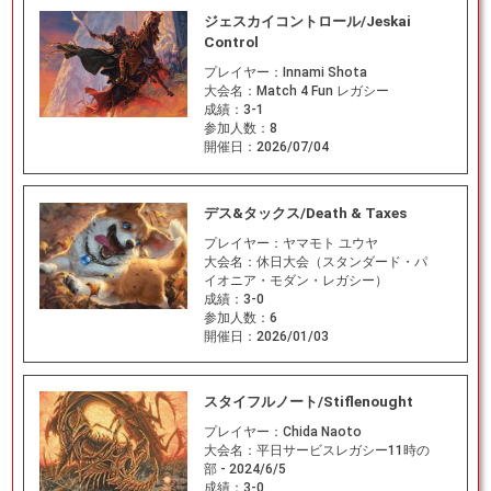
ジェスカイコントロール/Jeskai
Control
プレイヤー：
Innami Shota
大会名：
Match 4 Fun レガシー
成績：
3-1
参加人数：
8
開催日：
2026/07/04
デス&タックス/Death & Taxes
プレイヤー：
ヤマモト ユウヤ
大会名：
休日大会（スタンダード・パ
イオニア・モダン・レガシー）
成績：
3-0
参加人数：
6
開催日：
2026/01/03
スタイフルノート/Stiflenought
プレイヤー：
Chida Naoto
大会名：
平日サービスレガシー11時の
部 - 2024/6/5
成績：
3-0