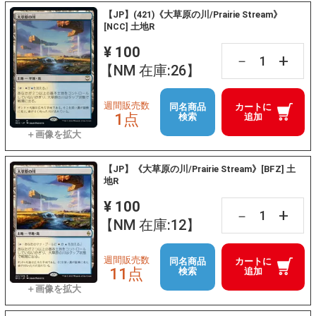
【JP】(421)《大草原の川/Prairie Stream》
[NCC] 土地R
¥ 100
+
－
【NM 在庫:26】
週間販売数
同名商品
カートに
1点
検索
追加
【JP】《大草原の川/Prairie Stream》[BFZ] 土
地R
¥ 100
+
－
【NM 在庫:12】
週間販売数
同名商品
カートに
11点
検索
追加