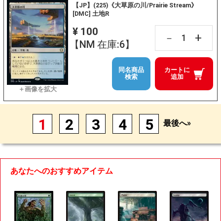
【JP】(225)《大草原の川/Prairie Stream》
[DMC] 土地R
¥ 100
+
－
【NM 在庫:6】
同名商品
カートに
検索
追加
1
2
3
4
5
最後へ»
あなたへのおすすめアイテム