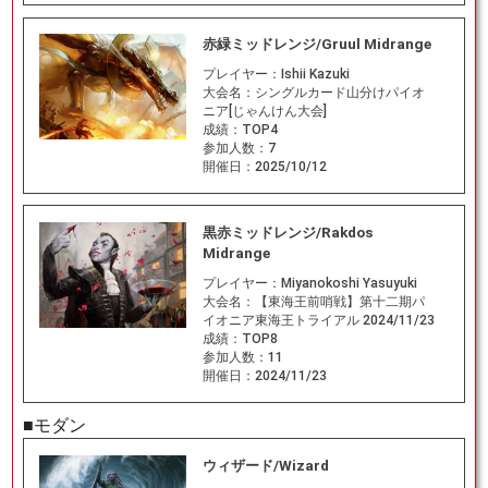
赤緑ミッドレンジ/Gruul Midrange
プレイヤー：
Ishii Kazuki
大会名：
シングルカード山分けパイオ
ニア[じゃんけん大会]
成績：
TOP4
参加人数：
7
開催日：
2025/10/12
黒赤ミッドレンジ/Rakdos
Midrange
プレイヤー：
Miyanokoshi Yasuyuki
大会名：
【東海王前哨戦】第十二期パ
イオニア東海王トライアル 2024/11/23
成績：
TOP8
参加人数：
11
開催日：
2024/11/23
■モダン
ウィザード/Wizard