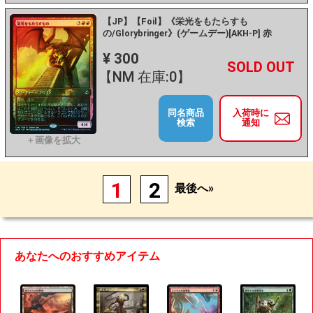
【JP】【Foil】《栄光をもたらすも
の/Glorybringer》(ゲームデー)[AKH-P] 赤
¥ 300
+
－
【NM 在庫:0】
同名商品
入荷時に
検索
通知
1
2
最後へ»
あなたへのおすすめアイテム