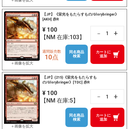
【JP】《栄光をもたらすもの/Glorybringer》
[AKH] 赤R
¥ 100
+
－
【NM 在庫:103】
週間販売数
同名商品
カートに
10点
検索
追加
【JP】(215)《栄光をもたらすも
の/Glorybringer》[TDC] 赤R
¥ 100
+
－
【NM 在庫:5】
同名商品
カートに
検索
追加