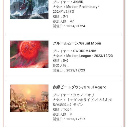
プレイヤー：
AKMID
大会名：
Modern Preliminary -
2024/1/24#3
成績：
3-1
参加人数：
47
開催日：
2024/01/24
グルールムーン/Gruul Moon
プレイヤー：
SWORDMANIV
大会名：
Modern League - 2023/12/23
成績：
5-0
参加人数：
開催日：
2023/12/23
赤緑ビートダウン/Gruul Aggro
プレイヤー：
タカノ イオリ
大会名：
【モダンホライゾン1＆2 & 指
輪物語禁止】モダン
成績：
Top4
参加人数：
8
開催日：
2023/12/17