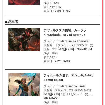
成績：
Top8
参加人数：
35
開催日：
2021/11/07
■統率者
アヴェルヌスの憤怒、カーラッ
ク/Karlach, Fury of Avernus
プレイヤー：
Matsumura Tomoaki
大会名：
【ブラケット2】コマンダー交
流会：甘口[60分][2回戦] - 2026/06/04
成績：
勝利
参加人数：
開催日：
2026/06/04
ティムールの咆哮、エシュキ/Eshki,
Temur's Roar
プレイヤー：
Matsumoto Hiroki
大会名：
大宮カジュアル統率者 夜の部
[50分][2回戦]『盛り上げハッピー賞』 -
2024/04/21
成績：
勝利