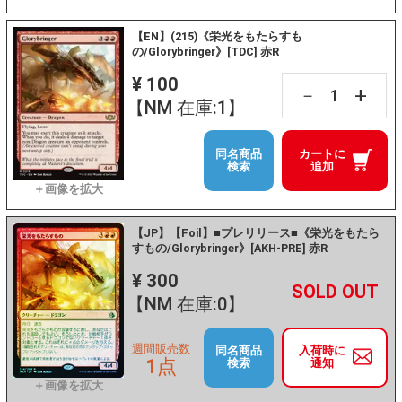
【EN】(215)《栄光をもたらすも
の/Glorybringer》[TDC] 赤R
¥ 100
+
－
【NM 在庫:1】
同名商品
カートに
検索
追加
【JP】【Foil】■プレリリース■《栄光をもたら
すもの/Glorybringer》[AKH-PRE] 赤R
¥ 300
+
－
【NM 在庫:0】
週間販売数
同名商品
入荷時に
1点
検索
通知