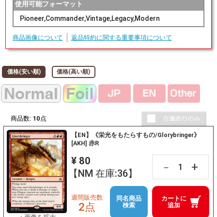
使用可能フォーマット
Pioneer,Commander,Vintage,Legacy,Modern
商品画像について
返品特約に関する重要事項について
価格(安い順)
価格(高い順)
商品数:
10
点
【EN】《栄光をもたらすもの/Glorybringer》
[AKH] 赤R
¥ 80
+
－
【NM 在庫:36】
週間販売数
同名商品
カートに
2点
検索
追加