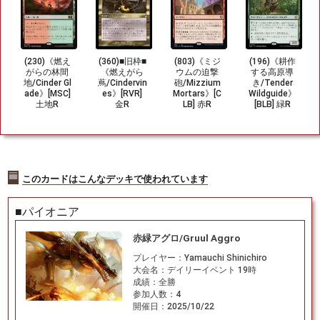
(230)《燃え
(360)■旧枠■
(803)《ミジ
(196)《耕作
がらの林間
《燃えがら
ウムの迫撃
する高原導
地/Cinder Gl
蔦/Cindervin
砲/Mizzium
き/Tender
ade》[MSC]
es》[RVR]
Mortars》[C
Wildguide》
土地R
金R
LB] 赤R
[BLB] 緑R
このカードはこんなデッキで使われています
■パイオニア
赤緑アグロ/Gruul Aggro
プレイヤー：
Yamauchi Shinichiro
大会名：
デイリーイベント 19時
成績：
全勝
参加人数：
4
開催日：
2025/10/22