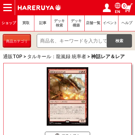
0
EN
ショップ
買取
記事
デッキ検索
デッキ構築
選手一覧
店舗一覧
イベント
ヘルプ
お問い合わせ
ログイン／会員登録
マイページ
デッキ
デッキ
ショップ
買取
記事
店舗一覧
イベント
ヘルプ
検索
構築
商品カテゴリ
通販TOP
>
タルキール：龍嵐録 統率者
>
神話レア＆レア