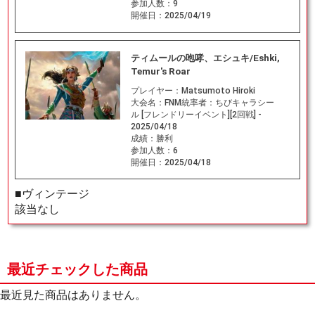
参加人数：
9
開催日：
2025/04/19
ティムールの咆哮、エシュキ/Eshki,
Temur's Roar
プレイヤー：
Matsumoto Hiroki
大会名：
FNM統率者：ちびキャラシー
ル [フレンドリーイベント][2回戦] -
2025/04/18
成績：
勝利
参加人数：
6
開催日：
2025/04/18
■ヴィンテージ
該当なし
最近チェックした商品
最近見た商品はありません。