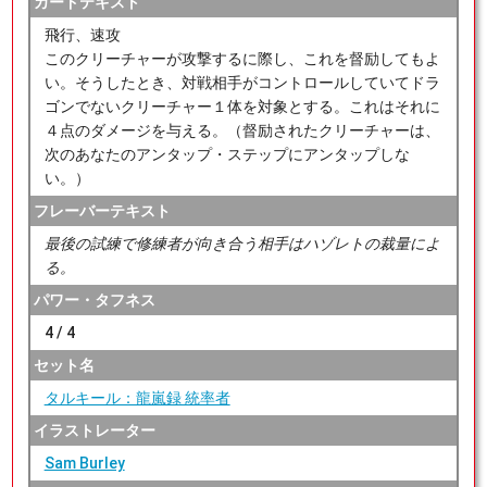
カードテキスト
飛行、速攻
このクリーチャーが攻撃するに際し、これを督励してもよ
い。そうしたとき、対戦相手がコントロールしていてドラ
ゴンでないクリーチャー１体を対象とする。これはそれに
４点のダメージを与える。（督励されたクリーチャーは、
次のあなたのアンタップ・ステップにアンタップしな
い。）
フレーバーテキスト
最後の試練で修練者が向き合う相手はハゾレトの裁量によ
る。
パワー・タフネス
4 / 4
セット名
タルキール：龍嵐録 統率者
イラストレーター
Sam Burley