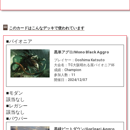
C
このカードはこんなデッキで使われています
■パイオニア
黒単アグロ/Mono Black Aggro
プレイヤー：
Ooshima Katsuto
大会名：
TC大阪晴れる屋パイオニア杯
成績：
Champion
参加人数：
11
開催日：
2024/12/07
■モダン
該当なし
■レガシー
該当なし
■パウパー
黒緑ビートダウン/Gorlgari Aggro