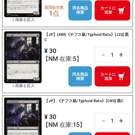
週間販売数
同名商品
カートに
1点
検索
追加
【JP】(480)《チフス鼠/Typhoid Rats》[J22] 黒
C
¥ 30
+
－
【NM 在庫:5】
同名商品
カートに
検索
追加
【JP】《チフス鼠/Typhoid Rats》[CNS] 黒C
¥ 30
+
－
【NM 在庫:15】