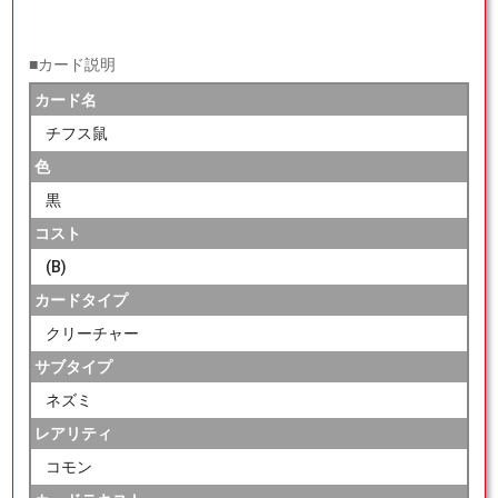
■カード説明
カード名
チフス鼠
色
黒
コスト
(B)
カードタイプ
クリーチャー
サブタイプ
ネズミ
レアリティ
コモン