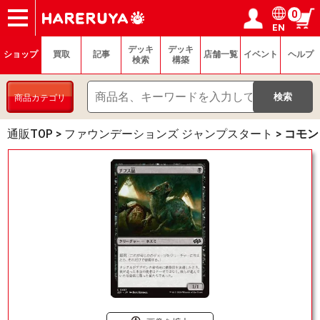
0
EN
ショップ
買取
記事
デッキ検索
デッキ構築
選手一覧
店舗一覧
イベント
ヘルプ
お問い合わせ
ログイン／会員登録
マイページ
デッキ
デッキ
ショップ
買取
記事
店舗一覧
イベント
ヘルプ
検索
構築
商品カテゴリ
通販TOP
>
ファウンデーションズ ジャンプスタート
>
コモン