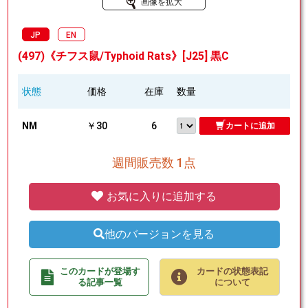
画像を拡大
JP
EN
(497)《チフス鼠/Typhoid Rats》[J25] 黒C
状態
価格
在庫
数量
NM
￥30
6
カートに追加
週間販売数 1点
お気に入りに追加する
他のバージョンを見る
このカードが登場す
カードの状態表記
る記事一覧
について