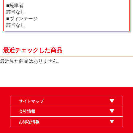
■統率者
該当なし
■ヴィンテージ
該当なし
最近チェックした商品
最近見た商品はありません。
サイトマップ
オンラインショップ
買取
記事
選手一覧
デッキ検索
デッキ構築
イベント・大会
店舗のご案内
お問い合わせ
ヘルプ
FAQ
会社情報
利用規約
スタッフ募集
特定商取引法表示
個人情報保護指針
企業情報
お得な情報
晴れる屋X
晴れる屋チャンネル
MTGプロフィールを作ろう
MTG統率者診断アシスタント
「イベント開催の手引き」請求フォーム