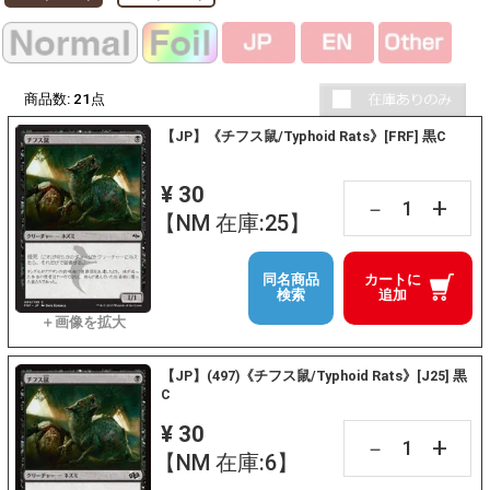
商品数:
21
点
【JP】《チフス鼠/Typhoid Rats》[FRF] 黒C
¥ 30
+
－
【NM 在庫:25】
同名商品
カートに
検索
追加
【JP】(497)《チフス鼠/Typhoid Rats》[J25] 黒
C
¥ 30
+
－
【NM 在庫:6】