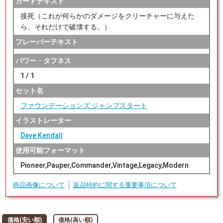
カードテキスト
接死（これが何らかのダメージをクリーチャーに与えた
ら、それだけで破壊する。）
フレーバーテキスト
パワー・タフネス
1 / 1
セット名
ファウンデーションズ ジャンプスタート
イラストレーター
Dave Kendall
使用可能フォーマット
Pioneer,Pauper,Commander,Vintage,Legacy,Modern
商品画像について
返品特約に関する重要事項について
価格(安い順)
価格(高い順)