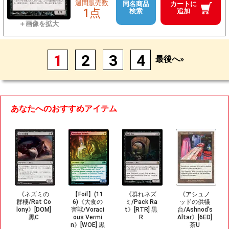
週間販売数
同名商品
カートに
1点
検索
追加
1
2
3
4
最後へ»
あなたへのおすすめアイテム
《ネズミの
【Foil】(11
《群れネズ
《アシュノ
群棲/Rat Co
6)《大食の
ミ/Pack Ra
ッドの供犠
lony》[DOM]
害獣/Voraci
t》[RTR] 黒
台/Ashnod's
黒C
ous Vermi
R
Altar》[6ED]
n》[WOE] 黒
茶U