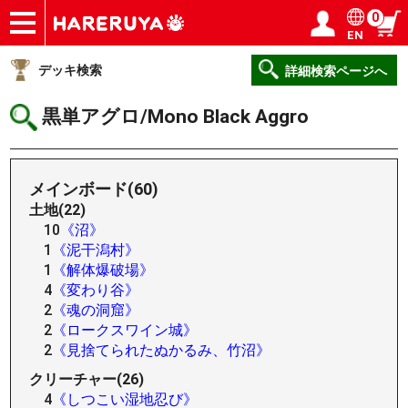
0
EN
ショップ
買取
記事
デッキ検索
デッキ構築
選手一覧
店舗一覧
イベント
ヘルプ
お問い合わせ
ログイン／会員登録
マイページ
デッキ検索
詳細検索ページへ
黒単アグロ/Mono Black Aggro
メインボード(60)
土地(22)
10
《沼》
1
《泥干潟村》
1
《解体爆破場》
4
《変わり谷》
2
《魂の洞窟》
2
《ロークスワイン城》
2
《見捨てられたぬかるみ、竹沼》
クリーチャー(26)
4
《しつこい湿地忍び》