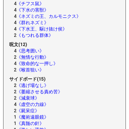
4
《チフス鼠》
4
《下水の害獣》
4
《ネズミの王、カルモニクス》
4
《群れネズミ》
4
《下水王、駆け抜け侯》
2
《もつれる群体》
呪文(12)
4
《思考囲い》
2
《無情な行動》
4
《致命的な一押し》
2
《喉首狙い》
サイドボード(15)
2
《逃げ場なし》
2
《萎縮させる責め苦》
2
《減衰球》
4
《虚空の力線》
2
《屍呆症》
1
《魔術遠眼鏡》
1
《真髄の針》