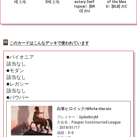
H] 土地
SH] 土地
astery Swif
of the Mee
tspear》[BR
k》[BLB] 赤C
O] 赤U
このカードはこんなデッキで使われています
■パイオニア
該当なし
■モダン
該当なし
■レガシー
該当なし
■パウパー
白単ヒロイック/White Heroic
プレイヤー：
SpikeBoyM
大会名：
Pauper Constructed League
- 2018/01/17
成績：
5-0