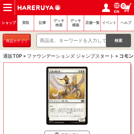
0
EN
ショップ
買取
記事
デッキ検索
デッキ構築
選手一覧
店舗一覧
イベント
ヘルプ
お問い合わせ
ログイン／会員登録
マイページ
デッキ
デッキ
ショップ
買取
記事
店舗一覧
イベント
ヘルプ
検索
構築
商品カテゴリ
通販TOP
>
ファウンデーションズ ジャンプスタート
>
コモン