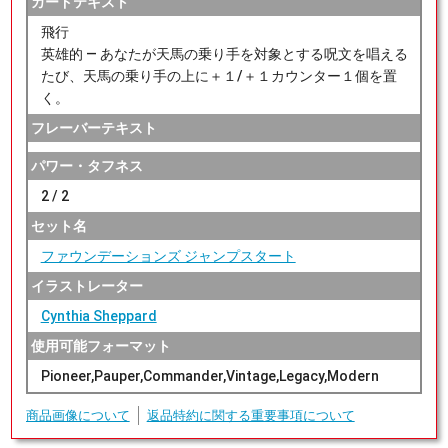
カードテキスト
飛行
英雄的 ― あなたが天馬の乗り手を対象とする呪文を唱える
たび、天馬の乗り手の上に＋１/＋１カウンター１個を置
く。
フレーバーテキスト
パワー・タフネス
2 / 2
セット名
ファウンデーションズ ジャンプスタート
イラストレーター
Cynthia Sheppard
使用可能フォーマット
Pioneer,Pauper,Commander,Vintage,Legacy,Modern
商品画像について
返品特約に関する重要事項について