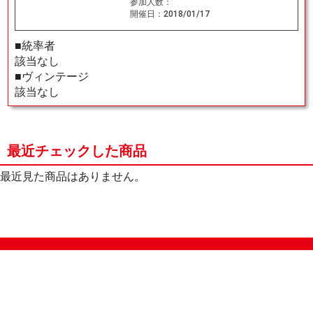
参加人数：
開催日：
2018/01/17
■統率者
該当なし
■ヴィンテージ
該当なし
最近チェックした商品
最近見た商品はありません。
サイトマップ
オンラインショップ
買取
記事
選手一覧
デッキ検索
デッキ構築
イベント・大会
店舗のご案内
お問い合わせ
ヘルプ
FAQ
会社情報