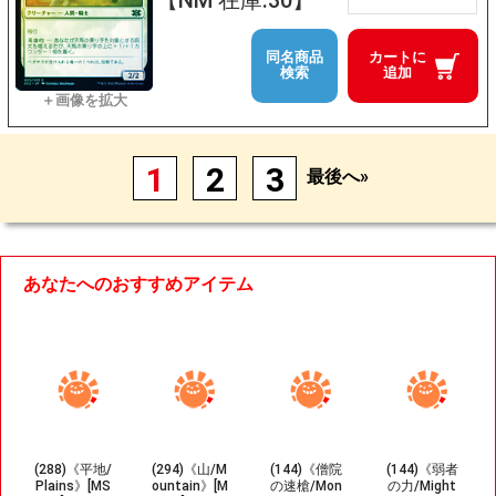
【NM 在庫:30】
同名商品
カートに
検索
追加
1
2
3
最後へ»
あなたへのおすすめアイテム
(288)《平地/
(294)《山/M
(144)《僧院
(144)《弱者
Plains》[MS
ountain》[M
の速槍/Mon
の力/Might