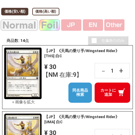
価格(安い順)
価格(高い順)
商品数:
14
点
【JP】《天馬の乗り手/Wingsteed Rider》
[THS] 白C
¥ 30
+
－
【NM 在庫:9】
同名商品
カートに
検索
追加
【JP】《天馬の乗り手/Wingsteed Rider》
[UMA] 白C
¥ 30