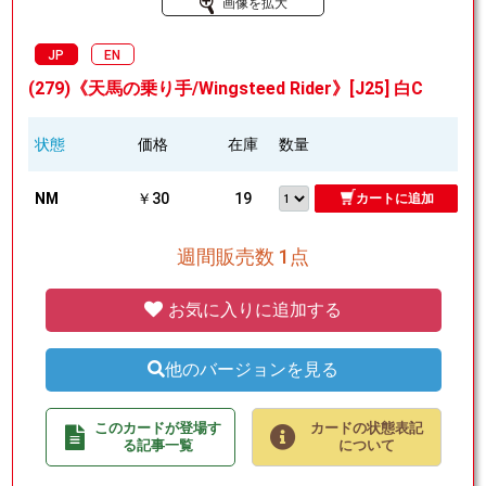
画像を拡大
JP
EN
(279)《天馬の乗り手/Wingsteed Rider》[J25] 白C
状態
価格
在庫
数量
NM
￥30
19
カートに追加
週間販売数 1点
お気に入りに追加する
他のバージョンを見る
このカードが登場す
カードの状態表記
る記事一覧
について