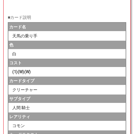
■カード説明
カード名
天馬の乗り手
色
白
コスト
(1)(W)(W)
カードタイプ
クリーチャー
サブタイプ
人間 騎士
レアリティ
コモン