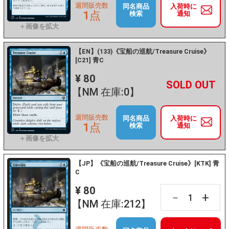
週間販売数
同名商品
入荷時に
1点
検索
通知
【EN】(133)《宝船の巡航/Treasure Cruise》
[C21] 青C
¥ 80
+
－
【NM 在庫:0】
週間販売数
同名商品
入荷時に
1点
検索
通知
【JP】《宝船の巡航/Treasure Cruise》[KTK] 青
C
¥ 80
+
－
【NM 在庫:212】