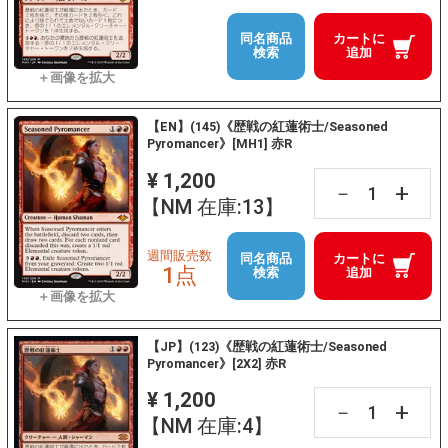
同名商品
カートに
検索
追加
【EN】(145)《歴戦の紅蓮術士/Seasoned
Pyromancer》[MH1] 赤R
¥ 1,200
+
－
【NM 在庫:13】
週間販売数
同名商品
カートに
1点
検索
追加
【JP】(123)《歴戦の紅蓮術士/Seasoned
Pyromancer》[2X2] 赤R
¥ 1,200
+
－
【NM 在庫:4】