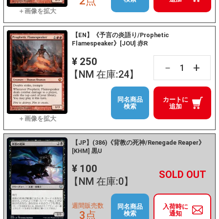
2点
【EN】《予言の炎語り/Prophetic
Flamespeaker》[JOU] 赤R
¥ 250
+
－
【NM 在庫:24】
同名商品
カートに
検索
追加
【JP】(386)《背教の死神/Renegade Reaper》
[KHM] 黒U
¥ 100
+
－
【NM 在庫:0】
週間販売数
同名商品
入荷時に
3点
検索
通知