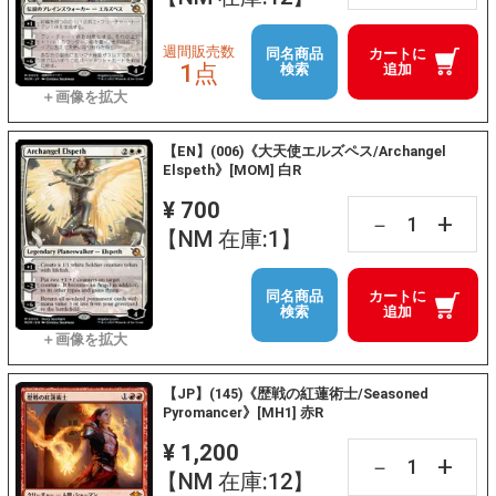
週間販売数
同名商品
カートに
1点
検索
追加
【EN】(006)《大天使エルズペス/Archangel
Elspeth》[MOM] 白R
¥ 700
+
－
【NM 在庫:1】
同名商品
カートに
検索
追加
【JP】(145)《歴戦の紅蓮術士/Seasoned
Pyromancer》[MH1] 赤R
¥ 1,200
+
－
【NM 在庫:12】