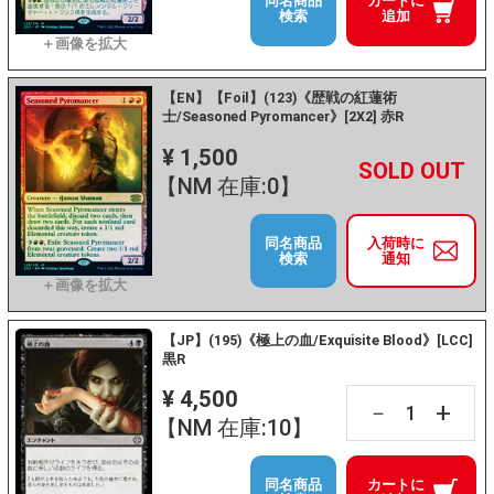
同名商品
カートに
検索
追加
【EN】【Foil】(123)《歴戦の紅蓮術
士/Seasoned Pyromancer》[2X2] 赤R
¥ 1,500
+
－
【NM 在庫:0】
同名商品
入荷時に
検索
通知
【JP】(195)《極上の血/Exquisite Blood》[LCC]
黒R
¥ 4,500
+
－
【NM 在庫:10】
同名商品
カートに