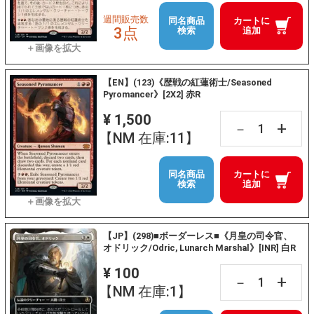
週間販売数
同名商品
カートに
3点
検索
追加
【EN】(123)《歴戦の紅蓮術士/Seasoned
Pyromancer》[2X2] 赤R
¥ 1,500
+
－
【NM 在庫:11】
同名商品
カートに
検索
追加
【JP】(298)■ボーダーレス■《月皇の司令官、
オドリック/Odric, Lunarch Marshal》[INR] 白R
¥ 100
+
－
【NM 在庫:1】