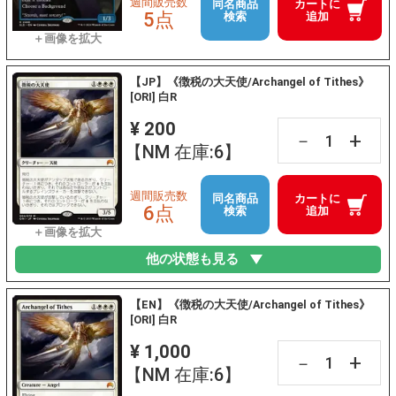
週間販売数
同名商品
カートに
5点
検索
追加
【JP】《徴税の大天使/Archangel of Tithes》
[ORI] 白R
¥ 200
+
－
【NM 在庫:6】
週間販売数
同名商品
カートに
6点
検索
追加
他の状態も見る
【EN】《徴税の大天使/Archangel of Tithes》
[ORI] 白R
¥ 1,000
+
－
【NM 在庫:6】