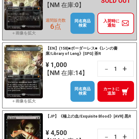
+
－
【NM 在庫:0】
週間販売数
同名商品
入荷時に
6点
検索
通知
【EN】(158)■ボーダーレス■《レンの書
庫/Library of Leng》[SPG] 茶R
¥ 1,000
+
－
【NM 在庫:14】
同名商品
カートに
検索
追加
【JP】《極上の血/Exquisite Blood》[AVR] 黒R
¥ 4,500
+
－