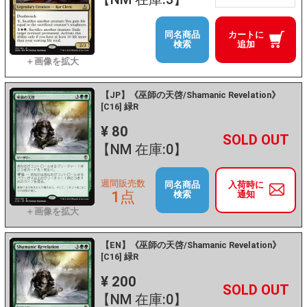
同名商品
カートに
検索
追加
【JP】《巫師の天啓/Shamanic Revelation》
[C16] 緑R
¥ 80
+
－
【NM 在庫:0】
週間販売数
同名商品
入荷時に
1点
検索
通知
【EN】《巫師の天啓/Shamanic Revelation》
[C16] 緑R
¥ 200
+
－
【NM 在庫:0】