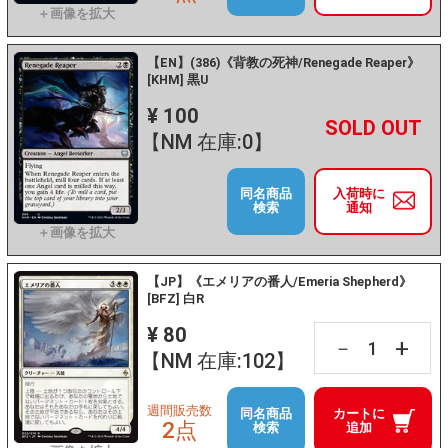
【EN】(386)《背教の死神/Renegade Reaper》
[KHM] 黒U
¥ 100
+
－
【NM 在庫:0】
同名商品
入荷時に
検索
通知
【JP】《エメリアの番人/Emeria Shepherd》
[BFZ] 白R
¥ 80
+
－
【NM 在庫:102】
週間販売数
同名商品
カートに
2点
検索
追加