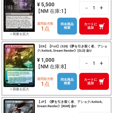
¥ 5,500
+
－
【NM 在庫:1】
週間販売数
同名商品
カートに
1点
検索
追加
【EN】【Foil】(528)《夢を引き裂く者、アショ
ク/Ashiok, Dream Render》[SLD] 金U
¥ 1,000
+
－
【NM 在庫:8】
週間販売数
同名商品
カートに
1点
検索
追加
【JP】《夢を引き裂く者、アショク/Ashiok,
Dream Render》[WAR] 金U