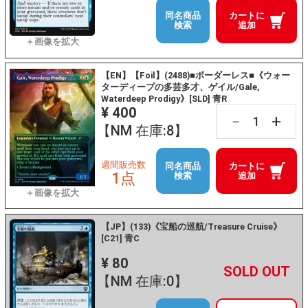
同名商品
カートに
検索
追加
【EN】【Foil】(2488)■ボーダーレス■《ウォー
ターディープの多芸多才、ゲイル/Gale,
Waterdeep Prodigy》[SLD] 青R
¥ 400
+
－
【NM 在庫:8】
週間販売数
同名商品
カートに
1点
検索
追加
【JP】(133)《宝船の巡航/Treasure Cruise》
[C21] 青C
¥ 80
+
－
【NM 在庫:0】