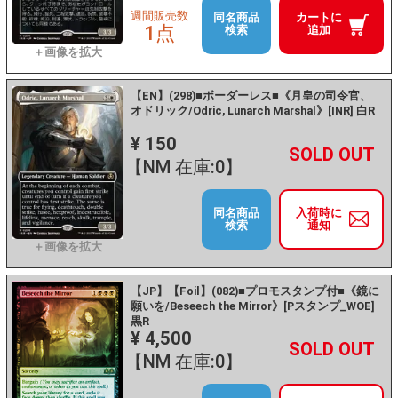
週間販売数
同名商品
カートに
1点
検索
追加
【EN】(298)■ボーダーレス■《月皇の司令官、
オドリック/Odric, Lunarch Marshal》[INR] 白R
¥ 150
+
－
【NM 在庫:0】
同名商品
入荷時に
検索
通知
【JP】【Foil】(082)■プロモスタンプ付■《鏡に
願いを/Beseech the Mirror》[Pスタンプ_WOE]
黒R
¥ 4,500
+
－
【NM 在庫:0】