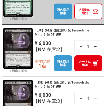
同名商品
入荷時に
検索
通知
【JP】(082)《鏡に願いを/Beseech the
Mirror》[WOE] 黒R
¥ 6,000
+
－
【NM 在庫:2】
週間販売数
同名商品
カートに
1点
検索
追加
【EN】(082)《鏡に願いを/Beseech the
Mirror》[WOE] 黒R
¥ 6,000
+
－
【NM 在庫:3】