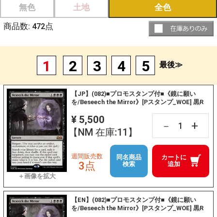
無色
土地
全色
商品数:
472
点
1
2
3
4
5
最後≫
【JP】(082)■プロモスタンプ付■《鏡に願い
を/Beseech the Mirror》[Pスタンプ_WOE] 黒R
¥ 5,500
+
－
【NM 在庫:11】
週間販売数
同名商品
カートに
3点
検索
追加
【EN】(082)■プロモスタンプ付■《鏡に願い
を/Beseech the Mirror》[Pスタンプ_WOE] 黒R