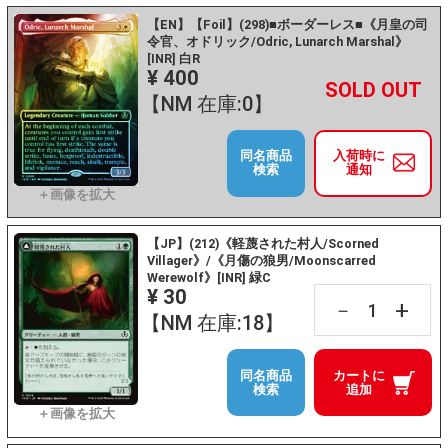
【EN】【Foil】(298)■ボーダーレス■《月皇の司
令官、オドリック/Odric, Lunarch Marshal》
[INR] 白R
¥ 400
+
－
【NM 在庫:0】
同名商品
入荷時に
検索
通知
【JP】(212)《軽蔑された村人/Scorned
Villager》/《月傷の狼男/Moonscarred
Werewolf》[INR] 緑C
¥ 30
+
－
【NM 在庫:18】
同名商品
カートに
検索
追加