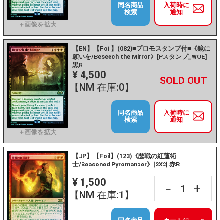
同名商品
入荷時に
検索
通知
【EN】【Foil】(082)■プロモスタンプ付■《鏡に
願いを/Beseech the Mirror》[Pスタンプ_WOE]
黒R
¥ 4,500
+
－
【NM 在庫:0】
同名商品
入荷時に
検索
通知
【JP】【Foil】(123)《歴戦の紅蓮術
士/Seasoned Pyromancer》[2X2] 赤R
¥ 1,500
+
－
【NM 在庫:1】