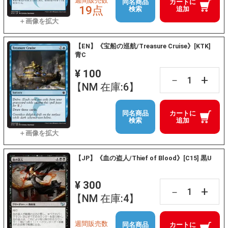
週間販売数
同名商品
カートに
19点
検索
追加
【EN】《宝船の巡航/Treasure Cruise》[KTK]
青C
¥ 100
+
－
【NM 在庫:6】
同名商品
カートに
検索
追加
【JP】《血の盗人/Thief of Blood》[C15] 黒U
¥ 300
+
－
【NM 在庫:4】
週間販売数
同名商品
カートに