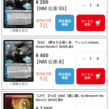
¥ 200
+
－
【NM 在庫:55】
週間販売数
同名商品
カートに
7点
検索
追加
【EN】《夢を引き裂く者、アショク/Ashiok,
Dream Render》[WAR] 金U
¥ 400
+
－
【NM 在庫:8】
週間販売数
同名商品
カートに
1点
検索
追加
【JP】【Foil】(082)《鏡に願いを/Beseech the
Mirror》[WOE] 黒R
¥ 7,000