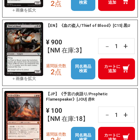
2点
検索
追加
【EN】《血の盗人/Thief of Blood》[C15] 黒U
¥ 900
+
－
【NM 在庫:3】
週間販売数
同名商品
カートに
2点
検索
追加
【JP】《予言の炎語り/Prophetic
Flamespeaker》[JOU] 赤R
¥ 100
+
－
【NM 在庫:18】
週間販売数
同名商品
カートに
検索
追加