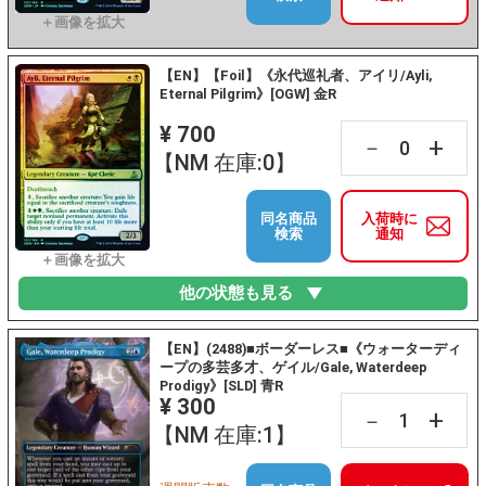
【EN】【Foil】《永代巡礼者、アイリ/Ayli,
Eternal Pilgrim》[OGW] 金R
¥ 700
+
－
【NM 在庫:0】
同名商品
入荷時に
検索
通知
他の状態も見る
【EN】(2488)■ボーダーレス■《ウォーターディ
ープの多芸多才、ゲイル/Gale, Waterdeep
Prodigy》[SLD] 青R
¥ 300
+
－
【NM 在庫:1】