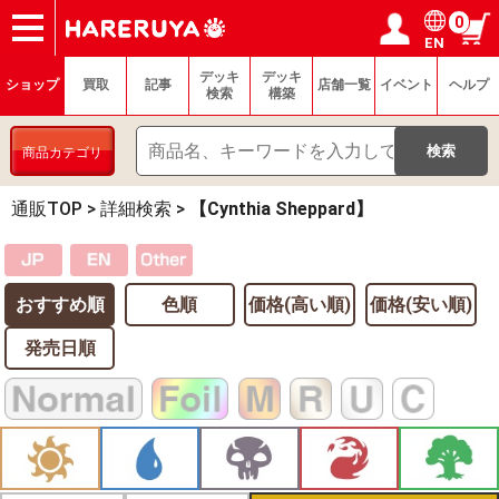
0
EN
ショップ
買取
記事
デッキ検索
デッキ構築
選手一覧
店舗一覧
イベント
ヘルプ
お問い合わせ
ログイン／会員登録
マイページ
デッキ
デッキ
ショップ
買取
記事
店舗一覧
イベント
ヘルプ
検索
構築
商品カテゴリ
通販TOP
>
詳細検索
>
【Cynthia Sheppard】
おすすめ順
色順
価格(高い順)
価格(安い順)
発売日順