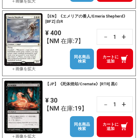
【EN】《エメリアの番人/Emeria Shepherd》
[BFZ] 白R
¥ 400
+
－
【NM 在庫:7】
同名商品
カートに
検索
追加
【JP】《死体焼却/Cremate》[RTR] 黒C
¥ 30
+
－
【NM 在庫:19】
同名商品
カートに
検索
追加