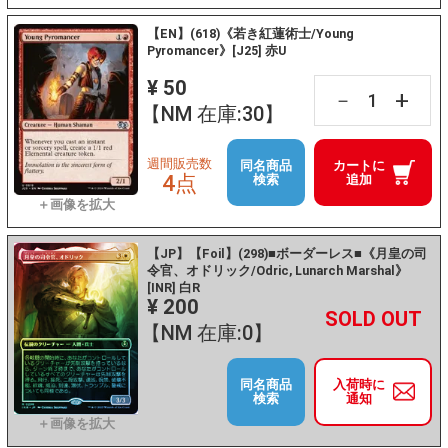
【EN】(618)《若き紅蓮術士/Young
Pyromancer》[J25] 赤U
¥ 50
+
－
【NM 在庫:30】
週間販売数
同名商品
カートに
4点
検索
追加
【JP】【Foil】(298)■ボーダーレス■《月皇の司
令官、オドリック/Odric, Lunarch Marshal》
[INR] 白R
¥ 200
+
－
【NM 在庫:0】
同名商品
入荷時に
検索
通知