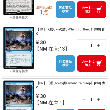
週間販売数
同名商品
カートに
1点
検索
追加
【JP】《眠りへの誘い/Send to Sleep》[ORI] 青
C
¥ 30
+
－
【NM 在庫:13】
同名商品
カートに
検索
追加
【EN】《眠りへの誘い/Send to Sleep》[ORI] 青
C
¥ 30
+
－
【NM 在庫:1】