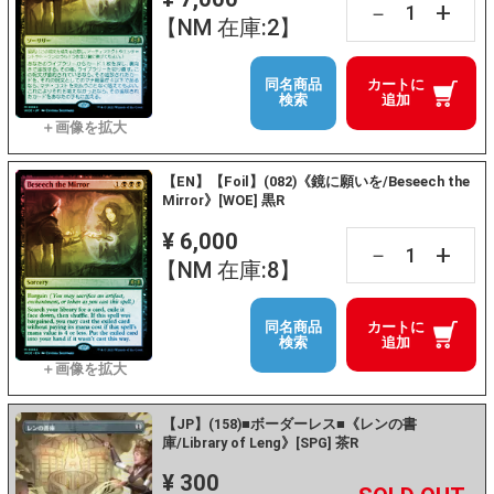
+
－
【NM 在庫:2】
同名商品
カートに
検索
追加
【EN】【Foil】(082)《鏡に願いを/Beseech the
Mirror》[WOE] 黒R
¥ 6,000
+
－
【NM 在庫:8】
同名商品
カートに
検索
追加
【JP】(158)■ボーダーレス■《レンの書
庫/Library of Leng》[SPG] 茶R
¥ 300