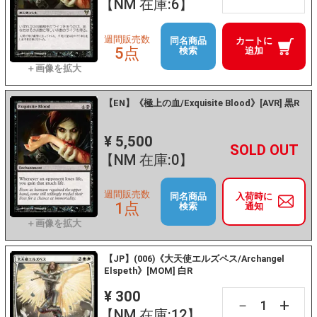
【NM 在庫:6】
週間販売数
同名商品
カートに
5点
検索
追加
【EN】《極上の血/Exquisite Blood》[AVR] 黒R
¥ 5,500
+
－
【NM 在庫:0】
週間販売数
同名商品
入荷時に
1点
検索
通知
【JP】(006)《大天使エルズペス/Archangel
Elspeth》[MOM] 白R
¥ 300
+
－
【NM 在庫:12】