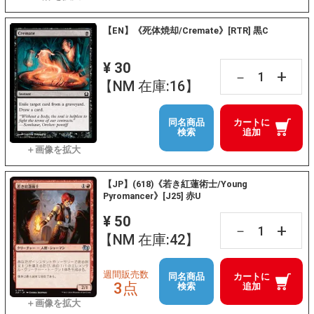
【EN】《死体焼却/Cremate》[RTR] 黒C
¥ 30
+
－
【NM 在庫:16】
同名商品
カートに
検索
追加
【JP】(618)《若き紅蓮術士/Young
Pyromancer》[J25] 赤U
¥ 50
+
－
【NM 在庫:42】
週間販売数
同名商品
カートに
3点
検索
追加