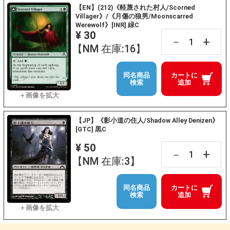
【EN】(212)《軽蔑された村人/Scorned
Villager》/《月傷の狼男/Moonscarred
Werewolf》[INR] 緑C
¥ 30
+
－
【NM 在庫:16】
同名商品
カートに
検索
追加
【JP】《影小道の住人/Shadow Alley Denizen》
[GTC] 黒C
¥ 50
+
－
【NM 在庫:3】
同名商品
カートに
検索
追加