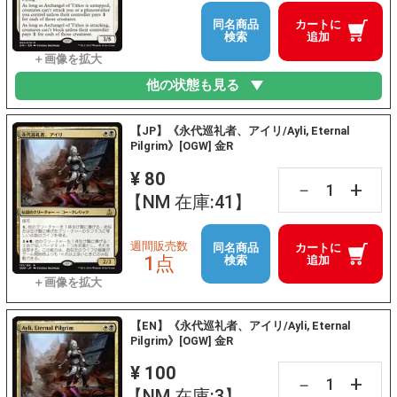
同名商品
カートに
検索
追加
他の状態も見る
【JP】《永代巡礼者、アイリ/Ayli, Eternal
Pilgrim》[OGW] 金R
¥ 80
+
－
【NM 在庫:41】
週間販売数
同名商品
カートに
1点
検索
追加
【EN】《永代巡礼者、アイリ/Ayli, Eternal
Pilgrim》[OGW] 金R
¥ 100
+
－
【NM 在庫:3】