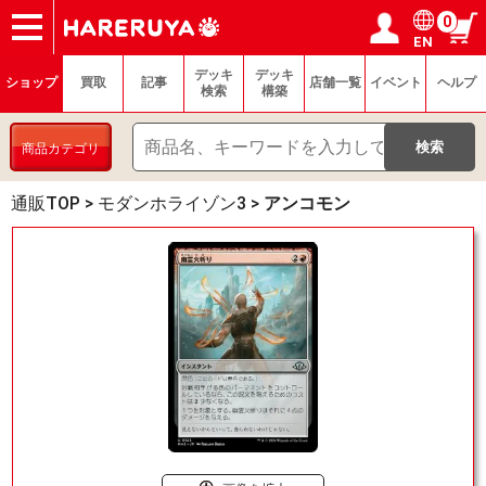
0
EN
ショップ
買取
記事
デッキ検索
デッキ構築
選手一覧
店舗一覧
イベント
ヘルプ
お問い合わせ
ログイン／会員登録
マイページ
デッキ
デッキ
ショップ
買取
記事
店舗一覧
イベント
ヘルプ
検索
構築
商品カテゴリ
通販TOP
>
モダンホライゾン3
>
アンコモン