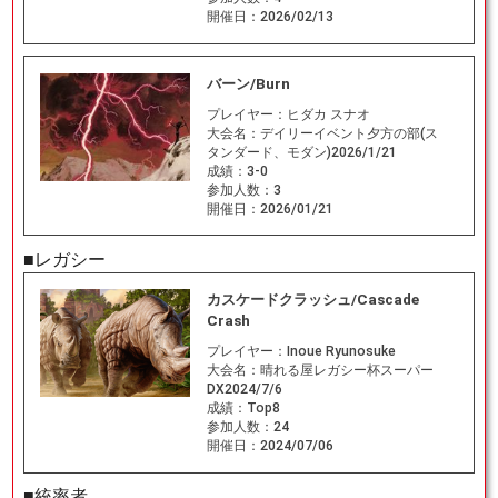
開催日：
2026/02/13
バーン/Burn
プレイヤー：
ヒダカ スナオ
大会名：
デイリーイベント夕方の部(ス
タンダード、モダン)2026/1/21
成績：
3-0
参加人数：
3
開催日：
2026/01/21
■レガシー
カスケードクラッシュ/Cascade
Crash
プレイヤー：
Inoue Ryunosuke
大会名：
晴れる屋レガシー杯スーパー
DX2024/7/6
成績：
Top8
参加人数：
24
開催日：
2024/07/06
■統率者