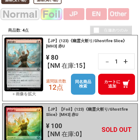
商品数:
4
点
【JP】(123)《幽霊火斬り/Ghostfire Slice》
[MH3] 赤U
¥ 80
+
－
【NM 在庫:15】
週間販売数
同名商品
カートに
12点
検索
追加
【JP】【Foil】(123)《幽霊火斬り/Ghostfire
Slice》[MH3] 赤U
¥ 100
+
－
【NM 在庫:0】