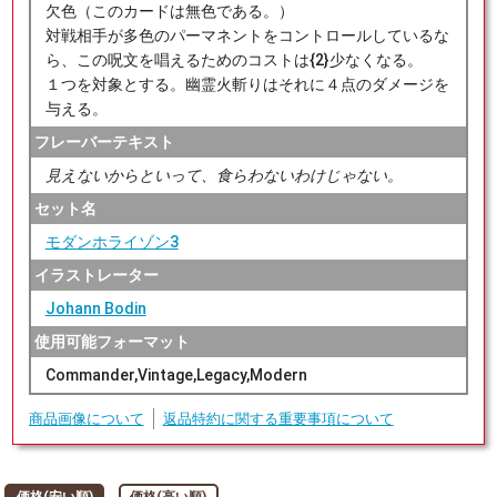
欠色（このカードは無色である。）
対戦相手が多色のパーマネントをコントロールしているな
ら、この呪文を唱えるためのコストは{2}少なくなる。
１つを対象とする。幽霊火斬りはそれに４点のダメージを
与える。
フレーバーテキスト
見えないからといって、食らわないわけじゃない。
セット名
モダンホライゾン3
イラストレーター
Johann Bodin
使用可能フォーマット
Commander,Vintage,Legacy,Modern
商品画像について
返品特約に関する重要事項について
価格(安い順)
価格(高い順)