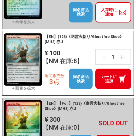
同名商品
入荷時に
検索
通知
【EN】(123)《幽霊火斬り/Ghostfire Slice》
[MH3] 赤U
¥ 100
+
－
【NM 在庫:8】
週間販売数
同名商品
カートに
3点
検索
追加
【EN】【Foil】(123)《幽霊火斬り/Ghostfire
Slice》[MH3] 赤U
¥ 300
+
－
【NM 在庫:0】