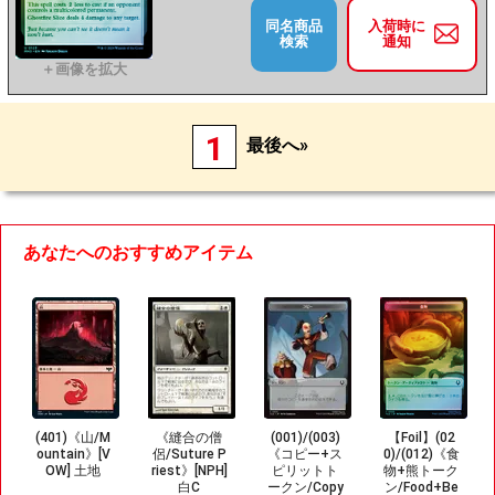
同名商品
入荷時に
検索
通知
1
最後へ»
あなたへのおすすめアイテム
(401)《山/M
《縫合の僧
(001)/(003)
【Foil】(02
ountain》[V
侶/Suture P
《コピー+ス
0)/(012)《食
OW] 土地
riest》[NPH]
ピリットト
物+熊トーク
白C
ークン/Copy
ン/Food+Be