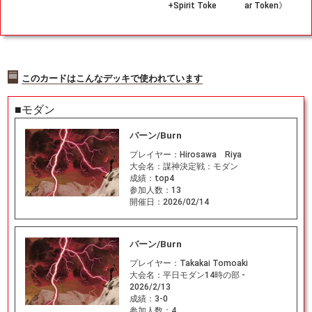
+Spirit Toke
ar Token》
n》[TLA] 無/
[TLA] 茶/赤
無
このカードはこんなデッキで使われています
■モダン
バーン/Burn
プレイヤー：
Hirosawa Riya
大会名：
謀神決定戦：モダン
成績：
top4
参加人数：
13
開催日：
2026/02/14
バーン/Burn
プレイヤー：
Takakai Tomoaki
大会名：
平日モダン14時の部 -
2026/2/13
成績：
3-0
参加人数：
4