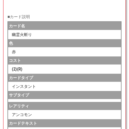
■カード説明
カード名
幽霊火斬り
色
赤
コスト
(2)(R)
カードタイプ
インスタント
サブタイプ
レアリティ
アンコモン
カードテキスト