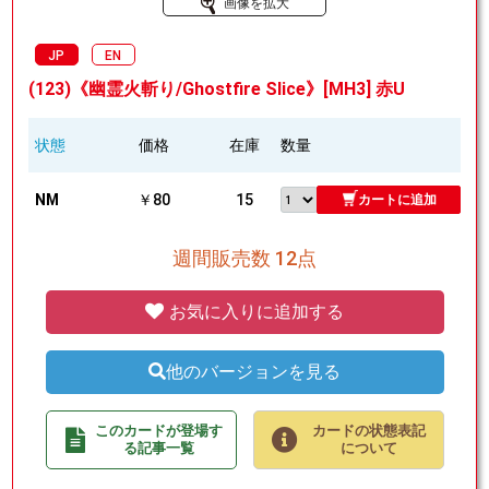
画像を拡大
JP
EN
(123)《幽霊火斬り/Ghostfire Slice》[MH3] 赤U
状態
価格
在庫
数量
NM
￥80
15
カートに追加
週間販売数 12点
お気に入りに追加する
他のバージョンを見る
このカードが登場す
カードの状態表記
る記事一覧
について