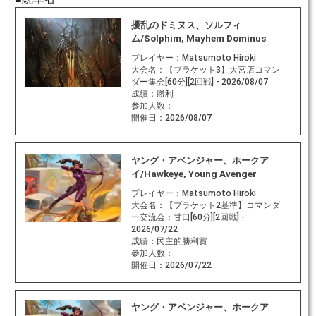
擾乱のドミヌス、ソルフィ
ム/Solphim, Mayhem Dominus
プレイヤー：
Matsumoto Hiroki
大会名：
【ブラケット3】大宮店コマン
ダー集会[60分][2回戦] - 2026/08/07
成績：
勝利
参加人数：
開催日：
2026/08/07
ヤング・アベンジャー、ホークア
イ/Hawkeye, Young Avenger
プレイヤー：
Matsumoto Hiroki
大会名：
【ブラケット2基準】コマンダ
ー交流会：甘口[60分][2回戦] -
2026/07/22
成績：
民主的勝利賞
参加人数：
開催日：
2026/07/22
ヤング・アベンジャー、ホークア