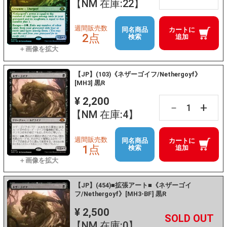
【NM 在庫:22】
週間販売数
同名商品
カートに
2点
検索
追加
【JP】(103)《ネザーゴイフ/Nethergoyf》
[MH3] 黒R
¥ 2,200
+
－
【NM 在庫:4】
週間販売数
同名商品
カートに
1点
検索
追加
【JP】(454)■拡張アート■《ネザーゴイ
フ/Nethergoyf》[MH3-BF] 黒R
¥ 2,500
+
－
【NM 在庫:0】