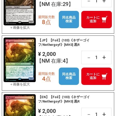
+
－
【NM 在庫:29】
週間販売数
同名商品
カートに
8点
検索
追加
【JP】【Foil】(103)《ネザーゴイ
フ/Nethergoyf》[MH3] 黒R
¥ 2,000
+
－
【NM 在庫:4】
週間販売数
同名商品
カートに
4点
検索
追加
【EN】【Foil】(103)《ネザーゴイ
フ/Nethergoyf》[MH3] 黒R
¥ 2,000
+
－