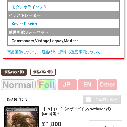
モダンホライゾン3
イラストレーター
Xavier Ribeiro
使用可能フォーマット
Commander,Vintage,Legacy,Modern
商品画像について
返品特約に関する重要事項について
価格(安い順)
価格(高い順)
商品数:
10
点
【EN】(103)《ネザーゴイフ/Nethergoyf》
[MH3] 黒R
¥ 1,800