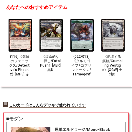
あなたへのおすすめアイテム
(116)《探偵
《致命的な
(022/013)
《崩壊する
のフェニッ
一押し/Fatal
《タルモゴ
痕跡/Crumbl
クス/Detect
Push》[AER]
イフ+ゴブリ
ing Vestig
ive's Phoeni
黒U
ントークン/
e》[OGW] 土
x》[MH3] 赤
Tarmogoyf
地C
R
+Goblin Tok
en》[M3C]
緑/赤
このカードはこんなデッキで使われています
■モダン
黒単エルドラージ/Mono-Black