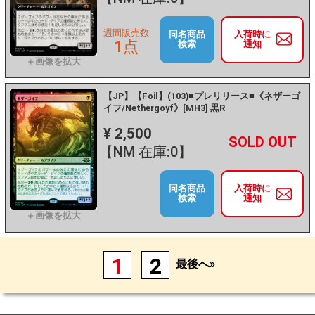
週間販売数
同名商品
入荷時に
1点
検索
通知
【JP】【Foil】(103)■プレリリース■《ネザーゴ
イフ/Nethergoyf》[MH3] 黒R
¥ 2,500
+
－
【NM 在庫:0】
同名商品
入荷時に
検索
通知
1
2
最後へ»