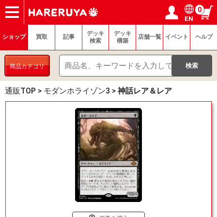
0
EN
ショップ
買取
記事
デッキ検索
デッキ構築
選手一覧
店舗一覧
イベント
ヘルプ
お問い合わせ
ログイン／会員登録
マイページ
デッキ
デッキ
ショップ
買取
記事
店舗一覧
イベント
ヘルプ
検索
構築
商品カテゴリ
通販TOP
>
モダンホライゾン3
>
神話レア＆レア