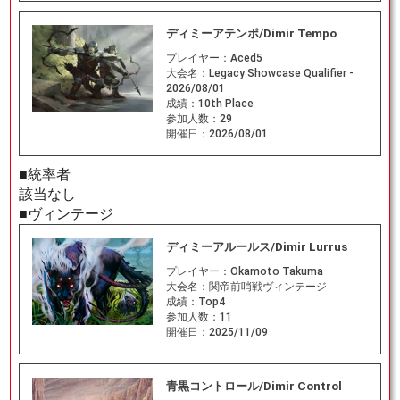
ディミーアテンポ/Dimir Tempo
プレイヤー：
Aced5
大会名：
Legacy Showcase Qualifier -
2026/08/01
成績：
10th Place
参加人数：
29
開催日：
2026/08/01
■統率者
該当なし
■ヴィンテージ
ディミーアルールス/Dimir Lurrus
プレイヤー：
Okamoto Takuma
大会名：
関帝前哨戦ヴィンテージ
成績：
Top4
参加人数：
11
開催日：
2025/11/09
青黒コントロール/Dimir Control