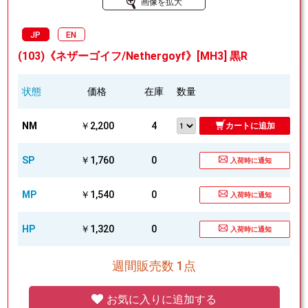
画像を拡大
JP
EN
(103)《ネザーゴイフ/Nethergoyf》[MH3] 黒R
状態
価格
在庫
数量
NM
￥2,200
4
カートに追加
SP
￥1,760
0
入荷時に通知
MP
￥1,540
0
入荷時に通知
HP
￥1,320
0
入荷時に通知
週間販売数 1点
お気に入りに追加する