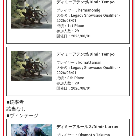
ディミーアテンポ/Dimir Tempo
プレイヤー：
hermanomlg
大会名：
Legacy Showcase Qualifier -
2026/08/01
成績：
1st Place
参加人数：
29
開催日：
2026/08/01
ディミーアテンポ/Dimir Tempo
プレイヤー：
komattaman
大会名：
Legacy Showcase Qualifier -
2026/08/01
成績：
8th Place
参加人数：
29
開催日：
2026/08/01
■統率者
該当なし
■ヴィンテージ
ディミーアルールス/Dimir Lurrus
プレイヤー：
Okamoto Takuma