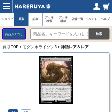
ショップ
買取
記事
デッキ検索
デッキ構築
選手一覧
店舗一覧
イベント
ヘルプ
お問い合わせ
ログイン／会員登録
マイページ
デッキ
デッキ
ショップ
買取
記事
店舗一覧
イベント
ヘルプ
検索
構築
商品カテゴリ
買取TOP
>
モダンホライゾン3
>
神話レア＆レア