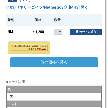
JP
EN
(103)《ネザーゴイフ/Nethergoyf》[MH3] 黒R
状態
価格
数量
NM
￥1,200
カートに追加
他の価格を見る
■カード説明
色
黒
コスト