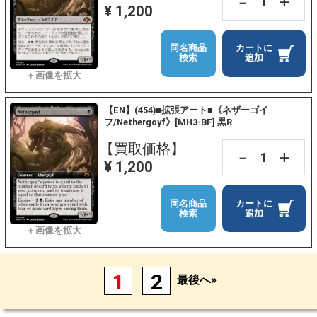
+
－
¥ 1,200
同名商品
カートに
検索
追加
【EN】(454)■拡張アート■《ネザーゴイ
フ/Nethergoyf》[MH3-BF] 黒R
【買取価格】
+
－
¥ 1,200
同名商品
カートに
検索
追加
1
2
最後へ»