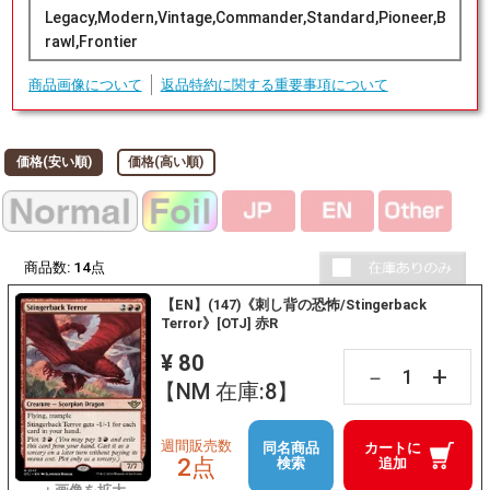
Legacy,Modern,Vintage,Commander,Standard,Pioneer,B
rawl,Frontier
商品画像について
返品特約に関する重要事項について
価格(安い順)
価格(高い順)
商品数:
14
点
【EN】(147)《刺し背の恐怖/Stingerback
Terror》[OTJ] 赤R
¥ 80
+
－
【NM 在庫:8】
週間販売数
同名商品
カートに
2点
検索
追加