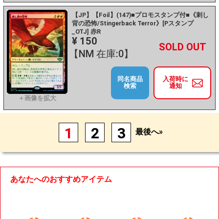
【JP】【Foil】(147)■プロモスタンプ付■《刺し
背の恐怖/Stingerback Terror》[Pスタンプ
_OTJ] 赤R
¥ 150
+
－
【NM 在庫:0】
同名商品
入荷時に
検索
通知
1
2
3
最後へ»
あなたへのおすすめアイテム