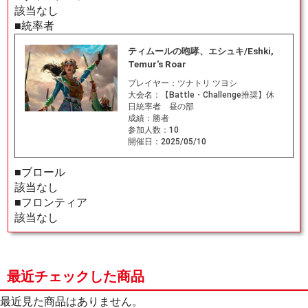
該当なし
■統率者
ティムールの咆哮、エシュキ/Eshki,
Temur's Roar
プレイヤー：
ツナトリ ツヨシ
大会名：
【Battle・Challenge推奨】休
日統率者 昼の部
成績：
勝者
参加人数：
10
開催日：
2025/05/10
■ブロール
該当なし
■フロンティア
該当なし
最近チェックした商品
最近見た商品はありません。