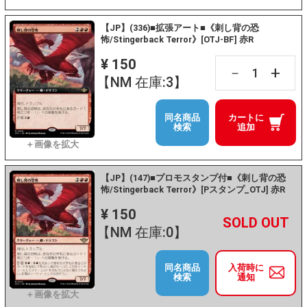
【JP】(336)■拡張アート■《刺し背の恐
怖/Stingerback Terror》[OTJ-BF] 赤R
¥ 150
+
－
【NM 在庫:3】
同名商品
カートに
検索
追加
【JP】(147)■プロモスタンプ付■《刺し背の恐
怖/Stingerback Terror》[Pスタンプ_OTJ] 赤R
¥ 150
+
－
【NM 在庫:0】
同名商品
入荷時に
検索
通知