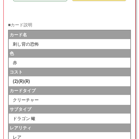
■カード説明
カード名
刺し背の恐怖
色
赤
コスト
(2)(R)(R)
カードタイプ
クリーチャー
サブタイプ
ドラゴン 蠍
レアリティ
レア