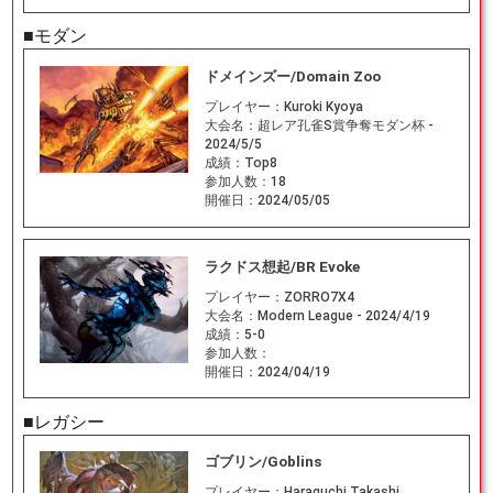
■モダン
ドメインズー/Domain Zoo
プレイヤー：
Kuroki Kyoya
大会名：
超レア孔雀S賞争奪モダン杯 -
2024/5/5
成績：
Top8
参加人数：
18
開催日：
2024/05/05
ラクドス想起/BR Evoke
プレイヤー：
ZORRO7X4
大会名：
Modern League - 2024/4/19
成績：
5-0
参加人数：
開催日：
2024/04/19
■レガシー
ゴブリン/Goblins
プレイヤー：
Haraguchi Takashi