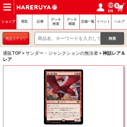
0
EN
ショップ
買取
記事
デッキ検索
デッキ構築
選手一覧
店舗一覧
イベント
ヘルプ
お問い合わせ
ログイン／会員登録
マイページ
デッキ
デッキ
ショップ
買取
記事
店舗一覧
イベント
ヘルプ
検索
構築
商品カテゴリ
通販TOP
>
サンダー・ジャンクションの無法者
>
神話レア＆
レア