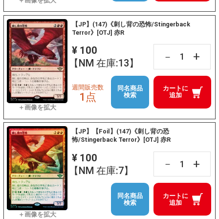
【JP】(147)《刺し背の恐怖/Stingerback
Terror》[OTJ] 赤R
¥ 100
+
－
【NM 在庫:13】
週間販売数
同名商品
カートに
1点
検索
追加
【JP】【Foil】(147)《刺し背の恐
怖/Stingerback Terror》[OTJ] 赤R
¥ 100
+
－
【NM 在庫:7】
同名商品
カートに
検索
追加