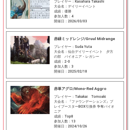
プレイヤー：
Kasahara Takashi
大会名：
デイリーイベント
成績：
優勝
参加人数：
4
開催日：
2026/03/03
赤緑ミッドレンジ/Gruul Midrange
プレイヤー：
Suda Yuta
大会名：
仙台デイリーイベント 夕方
の部 パイオニア・レガシー
成績：
2-0
参加人数：
3
開催日：
2025/02/18
赤単アグロ/Mono-Red Aggro
プレイヤー：
Takakai Tomoaki
大会名：
『ファウンデーションズ』プ
レイブースターBOX引換券 争奪パイオ
ニア
成績：
Top8
参加人数：
13
開催日：
2024/10/26