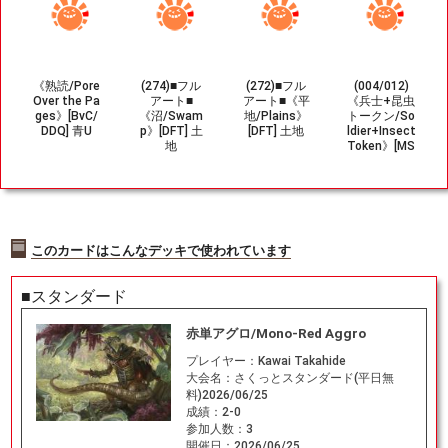
《熟読/Pore
(274)■フル
(272)■フル
(004/012)
Over the Pa
アート■
アート■《平
《兵士+昆虫
ges》[BvC/
《沼/Swam
地/Plains》
トークン/So
DDQ] 青U
p》[DFT] 土
[DFT] 土地
ldier+Insect
地
Token》[MS
H] 白/緑
このカードはこんなデッキで使われています
■スタンダード
赤単アグロ/Mono-Red Aggro
プレイヤー：
Kawai Takahide
大会名：
さくっとスタンダード(平日無
料)2026/06/25
成績：
2-0
参加人数：
3
開催日：
2026/06/25