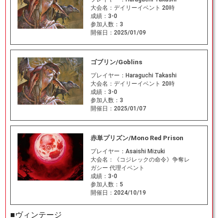
大会名：
デイリーイベント 20時
成績：
3-0
参加人数：
3
開催日：
2025/01/09
ゴブリン/Goblins
プレイヤー：
Haraguchi Takashi
大会名：
デイリーイベント 20時
成績：
3-0
参加人数：
3
開催日：
2025/01/07
赤単プリズン/Mono Red Prison
プレイヤー：
Asaishi Mizuki
大会名：
《コジレックの命令》争奪レ
ガシー 代理イベント
成績：
3-0
参加人数：
5
開催日：
2024/10/19
■ヴィンテージ