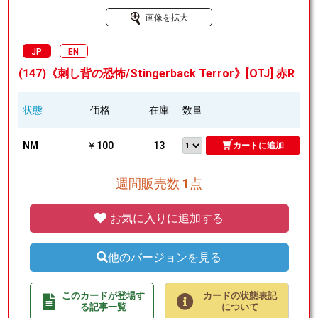
画像を拡大
JP
EN
(147)《刺し背の恐怖/Stingerback Terror》[OTJ] 赤R
状態
価格
在庫
数量
NM
￥100
13
カートに追加
週間販売数 1点
お気に入りに追加する
他のバージョンを見る
このカードが登場す
カードの状態表記
る記事一覧
について