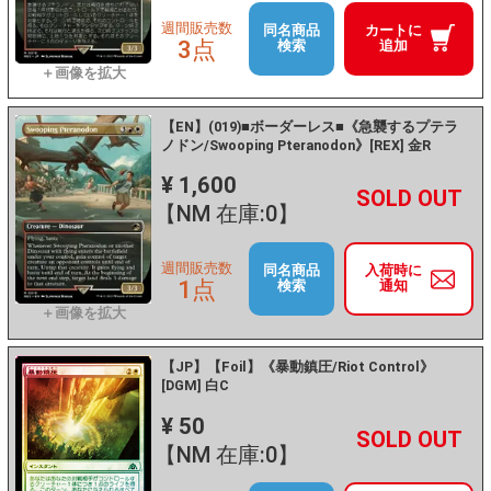
週間販売数
同名商品
カートに
3点
検索
追加
【EN】(019)■ボーダーレス■《急襲するプテラ
ノドン/Swooping Pteranodon》[REX] 金R
¥ 1,600
+
－
【NM 在庫:0】
週間販売数
同名商品
入荷時に
1点
検索
通知
【JP】【Foil】《暴動鎮圧/Riot Control》
[DGM] 白C
¥ 50
+
－
【NM 在庫:0】