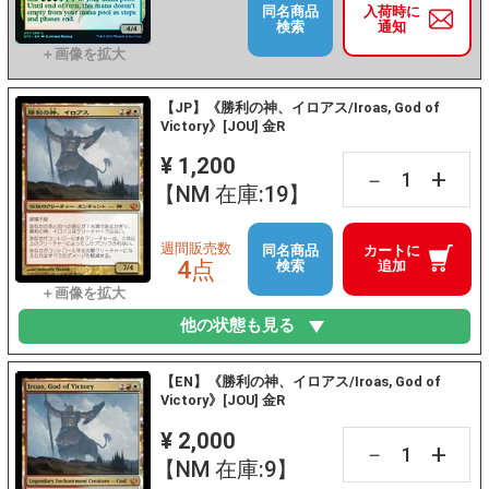
同名商品
入荷時に
検索
通知
【JP】《勝利の神、イロアス/Iroas, God of
Victory》[JOU] 金R
¥ 1,200
+
－
【NM 在庫:19】
週間販売数
同名商品
カートに
4点
検索
追加
他の状態も見る
【EN】《勝利の神、イロアス/Iroas, God of
Victory》[JOU] 金R
¥ 2,000
+
－
【NM 在庫:9】