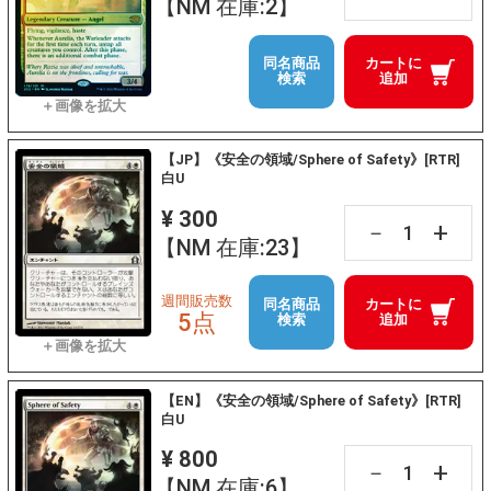
【NM 在庫:2】
同名商品
カートに
検索
追加
【JP】《安全の領域/Sphere of Safety》[RTR]
白U
¥ 300
+
－
【NM 在庫:23】
週間販売数
同名商品
カートに
5点
検索
追加
【EN】《安全の領域/Sphere of Safety》[RTR]
白U
¥ 800
+
－
【NM 在庫:6】