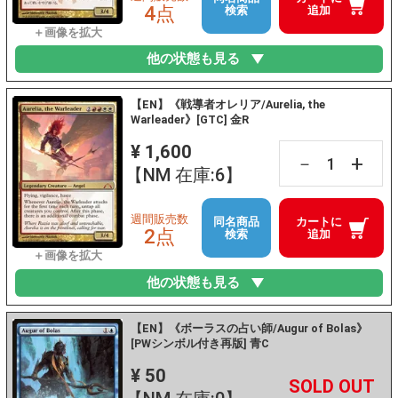
4点
検索
追加
他の状態も見る
【EN】《戦導者オレリア/Aurelia, the
Warleader》[GTC] 金R
¥ 1,600
+
－
【NM 在庫:6】
週間販売数
同名商品
カートに
2点
検索
追加
他の状態も見る
【EN】《ボーラスの占い師/Augur of Bolas》
[PWシンボル付き再版] 青C
¥ 50
+
－