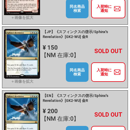
同名商品
入荷時に
検索
通知
【JP】《スフィンクスの啓示/Sphinx's
Revelation》[GK2-WU] 金R
¥ 150
+
－
【NM 在庫:0】
同名商品
入荷時に
検索
通知
【EN】《スフィンクスの啓示/Sphinx's
Revelation》[GK2-WU] 金R
¥ 200
+
－
【NM 在庫:0】