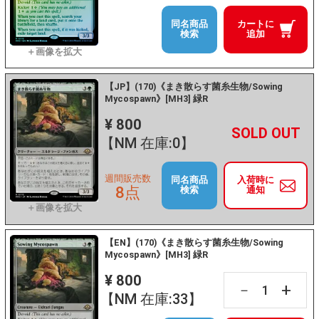
同名商品
カートに
検索
追加
【JP】(170)《まき散らす菌糸生物/Sowing
Mycospawn》[MH3] 緑R
¥ 800
+
－
【NM 在庫:0】
週間販売数
同名商品
入荷時に
8点
検索
通知
【EN】(170)《まき散らす菌糸生物/Sowing
Mycospawn》[MH3] 緑R
¥ 800
+
－
【NM 在庫:33】