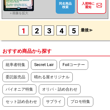
同名商品
入荷時に
検索
通知
1
2
3
4
5
最後≫
おすすめ商品から探す
統率者特集
Secret Lair
Foilコーナー
委託販売品
晴れる屋オリジナル
パイオニア特集
オリパ・詰め合わせ
セット詰め合わせ
サプライ
プロモ特集