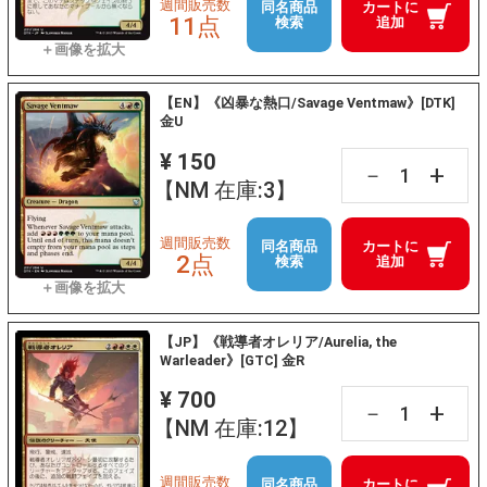
週間販売数
同名商品
カートに
11点
検索
追加
【EN】《凶暴な熱口/Savage Ventmaw》[DTK]
金U
¥ 150
+
－
【NM 在庫:3】
週間販売数
同名商品
カートに
2点
検索
追加
【JP】《戦導者オレリア/Aurelia, the
Warleader》[GTC] 金R
¥ 700
+
－
【NM 在庫:12】
週間販売数
同名商品
カートに