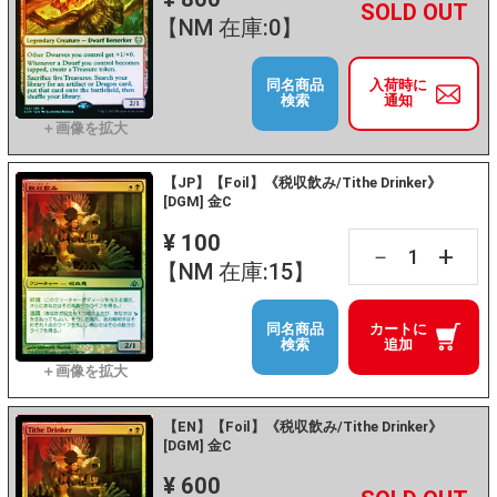
+
－
【NM 在庫:0】
同名商品
入荷時に
検索
通知
【JP】【Foil】《税収飲み/Tithe Drinker》
[DGM] 金C
¥ 100
+
－
【NM 在庫:15】
同名商品
カートに
検索
追加
【EN】【Foil】《税収飲み/Tithe Drinker》
[DGM] 金C
¥ 600