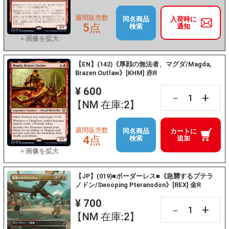
週間販売数
同名商品
入荷時に
5点
検索
通知
【EN】(142)《厚顔の無法者、マグダ/Magda,
Brazen Outlaw》[KHM] 赤R
¥ 600
+
－
【NM 在庫:2】
週間販売数
同名商品
カートに
4点
検索
追加
【JP】(019)■ボーダーレス■《急襲するプテラ
ノドン/Swooping Pteranodon》[REX] 金R
¥ 700
+
－
【NM 在庫:2】