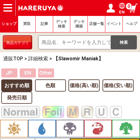
0
EN
ショップ
買取
記事
デッキ検索
デッキ構築
選手一覧
店舗一覧
イベント
ヘルプ
お問い合わせ
ログイン／会員登録
マイページ
デッキ
デッキ
ショップ
買取
記事
店舗一覧
イベント
ヘルプ
検索
構築
商品カテゴリ
通販TOP
>
詳細検索
>
【Slawomir Maniak】
おすすめ順
色順
価格(高い順)
価格(安い順)
発売日順