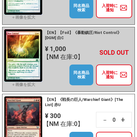
同名商品
入荷時に
検索
通知
【EN】【Foil】《暴動鎮圧/Riot Control》
[DGM] 白C
¥ 1,000
+
－
【NM 在庫:0】
同名商品
入荷時に
検索
通知
【EN】《戦長の巨人/Warchief Giant》[The
List] 赤U
¥ 300
+
－
【NM 在庫:0】