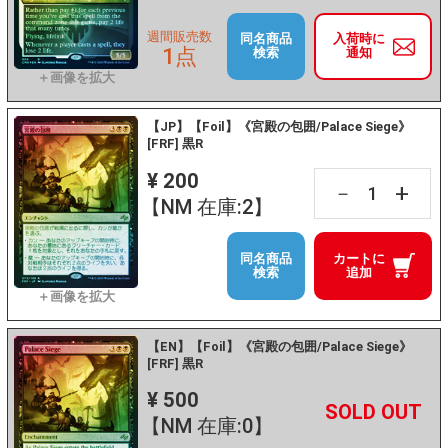
週間販売数
同名商品
入荷時に
1点
検索
通知
【JP】【Foil】《宮殿の包囲/Palace Siege》
[FRF] 黒R
¥ 200
+
－
【NM 在庫:2】
同名商品
カートに
検索
追加
【EN】【Foil】《宮殿の包囲/Palace Siege》
[FRF] 黒R
¥ 500
+
－
【NM 在庫:0】