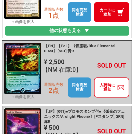
週間販売数
同名商品
カートに
1点
検索
追加
他の状態も見る
【EN】【Foil】《青霊破/Blue Elemental
Blast》[SS1] 青R
¥ 2,500
+
－
【NM 在庫:0】
週間販売数
同名商品
入荷時に
2点
検索
通知
【JP】(091)■プロモスタンプ付■《弧光のフェ
ニックス/Arclight Phoenix》[Pスタンプ_GRN]
赤R
¥ 500
+
－