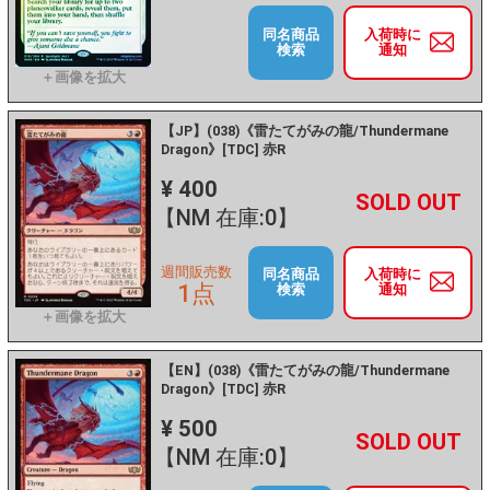
同名商品
入荷時に
検索
通知
【JP】(038)《雷たてがみの龍/Thundermane
Dragon》[TDC] 赤R
¥ 400
+
－
【NM 在庫:0】
週間販売数
同名商品
入荷時に
1点
検索
通知
【EN】(038)《雷たてがみの龍/Thundermane
Dragon》[TDC] 赤R
¥ 500
+
－
【NM 在庫:0】