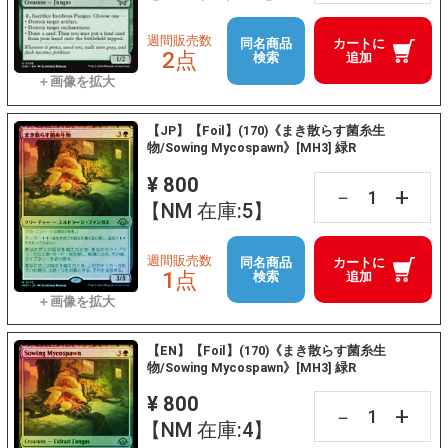
週間販売数
同名商品
カートに
2点
検索
追加
【JP】【Foil】(170)《まき散らす菌糸生
物/Sowing Mycospawn》[MH3] 緑R
¥ 800
+
－
【NM 在庫:5】
週間販売数
同名商品
カートに
1点
検索
追加
【EN】【Foil】(170)《まき散らす菌糸生
物/Sowing Mycospawn》[MH3] 緑R
¥ 800
+
－
【NM 在庫:4】