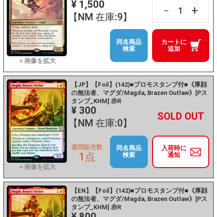
¥ 1,500
+
－
【NM 在庫:9】
同名商品
カートに
検索
追加
【JP】【Foil】(142)■プロモスタンプ付■《厚顔
の無法者、マグダ/Magda, Brazen Outlaw》[Pス
タンプ_KHM] 赤R
¥ 300
+
－
【NM 在庫:0】
週間販売数
同名商品
入荷時に
1点
検索
通知
【EN】【Foil】(142)■プロモスタンプ付■《厚顔
の無法者、マグダ/Magda, Brazen Outlaw》[Pス
タンプ_KHM] 赤R
¥ 800