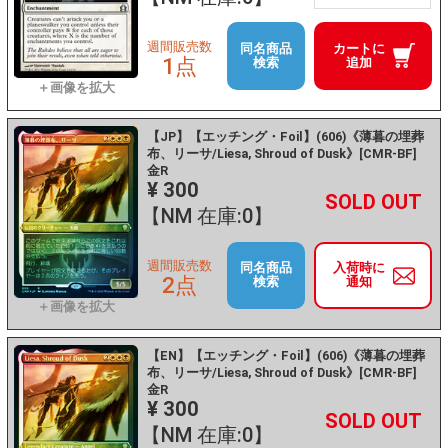
週間販売数
同名商品
カートに
1点
検索
追加
【JP】【エッチング・Foil】(606)《薄暮の埋葬
布、リーサ/Liesa, Shroud of Dusk》[CMR-BF]
金R
¥ 300
+
－
【NM 在庫:0】
週間販売数
同名商品
入荷時に
2点
検索
通知
【EN】【エッチング・Foil】(606)《薄暮の埋葬
布、リーサ/Liesa, Shroud of Dusk》[CMR-BF]
金R
¥ 300
+
－
【NM 在庫:0】