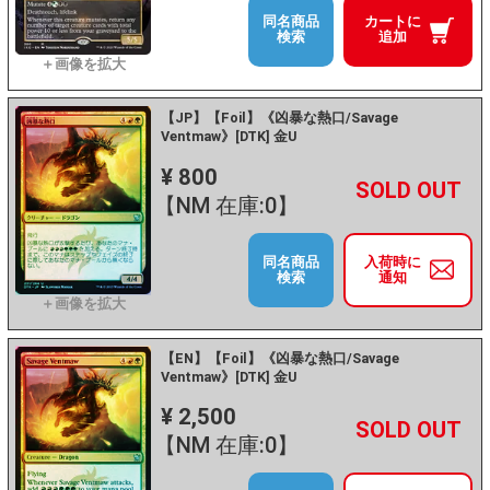
同名商品
カートに
検索
追加
【JP】【Foil】《凶暴な熱口/Savage
Ventmaw》[DTK] 金U
¥ 800
+
－
【NM 在庫:0】
同名商品
入荷時に
検索
通知
【EN】【Foil】《凶暴な熱口/Savage
Ventmaw》[DTK] 金U
¥ 2,500
+
－
【NM 在庫:0】