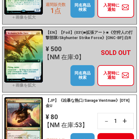
週間販売数
同名商品
入荷時に
1点
検索
通知
【EN】【Foil】(031)■拡張アート■《空狩人の打
撃部隊/Skyhunter Strike Force》[ONC-BF] 白R
¥ 500
+
－
【NM 在庫:0】
同名商品
入荷時に
検索
通知
【JP】《凶暴な熱口/Savage Ventmaw》[DTK]
金U
¥ 80
+
－
【NM 在庫:53】