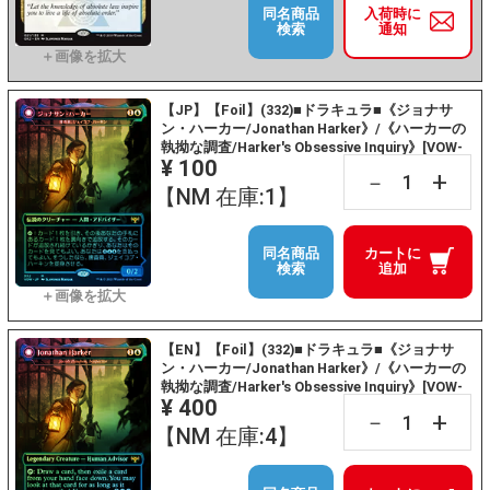
同名商品
入荷時に
検索
通知
【JP】【Foil】(332)■ドラキュラ■《ジョナサ
ン・ハーカー/Jonathan Harker》/《ハーカーの
執拗な調査/Harker's Obsessive Inquiry》[VOW-
¥ 100
BF] 青R
+
－
【NM 在庫:1】
同名商品
カートに
検索
追加
【EN】【Foil】(332)■ドラキュラ■《ジョナサ
ン・ハーカー/Jonathan Harker》/《ハーカーの
執拗な調査/Harker's Obsessive Inquiry》[VOW-
¥ 400
BF] 青R
+
－
【NM 在庫:4】