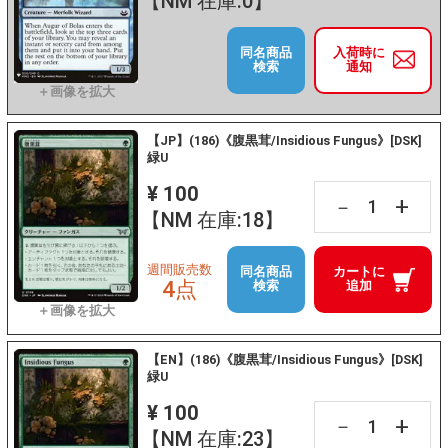
【NM 在庫:0】
同名商品
入荷時に
検索
通知
【JP】(186)《腹黒茸/Insidious Fungus》[DSK]
緑U
¥ 100
+
－
【NM 在庫:18】
週間販売数
同名商品
カートに
4点
検索
追加
【EN】(186)《腹黒茸/Insidious Fungus》[DSK]
緑U
¥ 100
+
－
【NM 在庫:23】