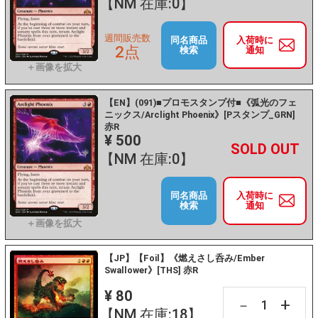
【NM 在庫:0】
週間販売数
同名商品
入荷時に
2点
検索
通知
【EN】(091)■プロモスタンプ付■《弧光のフェ
ニックス/Arclight Phoenix》[Pスタンプ_GRN]
赤R
¥ 500
+
－
【NM 在庫:0】
同名商品
入荷時に
検索
通知
【JP】【Foil】《燃えさし呑み/Ember
Swallower》[THS] 赤R
¥ 80
+
－
【NM 在庫:18】