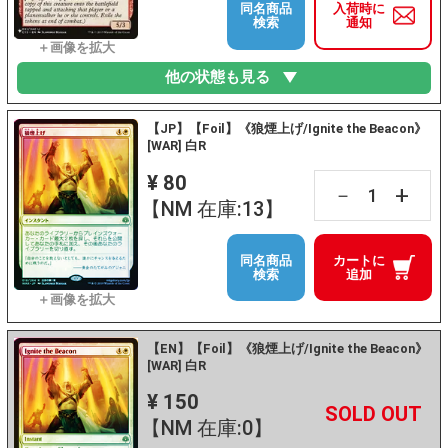
同名商品
入荷時に
検索
通知
他の状態も見る
【JP】【Foil】《狼煙上げ/Ignite the Beacon》
[WAR] 白R
¥ 80
+
－
【NM 在庫:13】
同名商品
カートに
検索
追加
【EN】【Foil】《狼煙上げ/Ignite the Beacon》
[WAR] 白R
¥ 150
+
－
【NM 在庫:0】