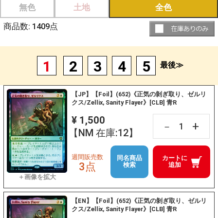
無色
土地
全色
商品数:
1409
点
1
2
3
4
5
最後≫
【JP】【Foil】(652)《正気の剝ぎ取り、ゼルリ
クス/Zellix, Sanity Flayer》[CLB] 青R
¥ 1,500
+
－
【NM 在庫:12】
週間販売数
同名商品
カートに
3点
検索
追加
【EN】【Foil】(652)《正気の剝ぎ取り、ゼルリ
クス/Zellix, Sanity Flayer》[CLB] 青R