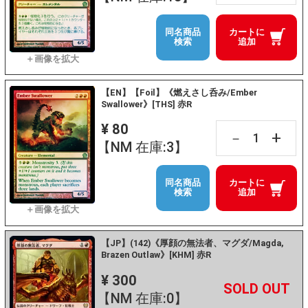
同名商品
カートに
検索
追加
【EN】【Foil】《燃えさし呑み/Ember
Swallower》[THS] 赤R
¥ 80
+
－
【NM 在庫:3】
同名商品
カートに
検索
追加
【JP】(142)《厚顔の無法者、マグダ/Magda,
Brazen Outlaw》[KHM] 赤R
¥ 300
+
－
【NM 在庫:0】