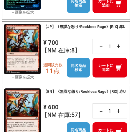
同名商品
カートに
検索
追加
【JP】《無謀な怒り/Reckless Rage》[RIX] 赤U
¥ 700
+
－
【NM 在庫:8】
週間販売数
同名商品
カートに
11点
検索
追加
【EN】《無謀な怒り/Reckless Rage》[RIX] 赤U
¥ 600
+
－
【NM 在庫:57】
同名商品
カートに