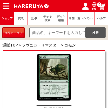
0
EN
ショップ
買取
記事
デッキ検索
デッキ構築
選手一覧
店舗一覧
イベント
ヘルプ
お問い合わせ
ログイン／会員登録
マイページ
デッキ
デッキ
ショップ
買取
記事
店舗一覧
イベント
ヘルプ
検索
構築
商品カテゴリ
通販TOP
>
ラヴニカ・リマスター
>
コモン