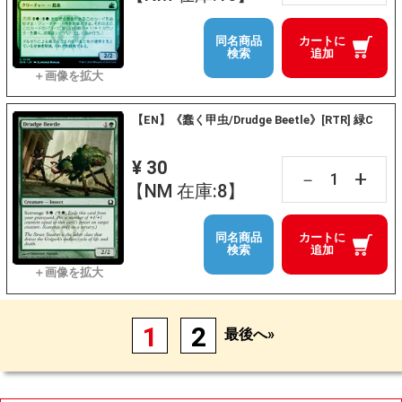
同名商品
カートに
検索
追加
【EN】《蠢く甲虫/Drudge Beetle》[RTR] 緑C
¥ 30
+
－
【NM 在庫:8】
同名商品
カートに
検索
追加
1
2
最後へ»