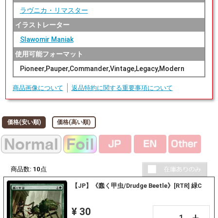
ラヴニカ・リマスター
イラストレーター
Slawomir Maniak
使用可能フォーマット
Pioneer,Pauper,Commander,Vintage,Legacy,Modern
商品画像について
返品特約に関する重要事項について
価格(安い順)
価格(高い順)
商品数:
10
点
【JP】《蠢く甲虫/Drudge Beetle》[RTR] 緑C
¥ 30
+
－