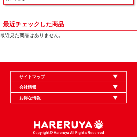
最近チェックした商品
最近見た商品はありません。
サイトマップ
オンラインショップ
買取
記事
選手一覧
デッキ検索
デッキ構築
イベント・大会
店舗のご案内
お問い合わせ
ヘルプ
FAQ
会社情報
利用規約
スタッフ募集
特定商取引法表示
個人情報保護指針
企業情報
お得な情報
晴れる屋X
晴れる屋チャンネル
MTGプロフィールを作ろう
MTG統率者診断アシスタント
「イベント開催の手引き」請求フォーム
Copyright© Hareruya All Rights Reserved