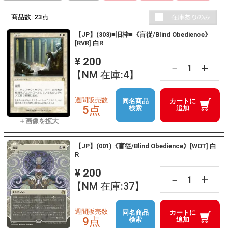
商品数:
23
点
【JP】(303)■旧枠■《盲従/Blind Obedience》
[RVR] 白R
¥ 200
+
－
【NM 在庫:4】
週間販売数
同名商品
カートに
5点
検索
追加
【JP】(001)《盲従/Blind Obedience》[WOT] 白
R
¥ 200
+
－
【NM 在庫:37】
週間販売数
同名商品
カートに
9点
検索
追加