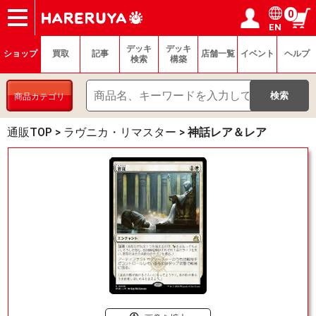
0
EN
ショップ
買取
記事
デッキ検索
デッキ構築
選手一覧
店舗一覧
イベント
ヘルプ
お問い合わせ
ログイン／会員登録
マイページ
デッキ
デッキ
ショップ
買取
記事
店舗一覧
イベント
ヘルプ
検索
構築
商品カテゴリ
通販TOP
>
ラヴニカ・リマスター
>
神話レア＆レア