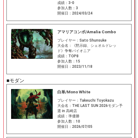
成績：
3-0
参加人数：
3
開催日：
2024/03/24
アマリアコンボ/Amalia Combo
プレイヤー：
Sato Shunsuke
大会名：
《黙示録、シェオルドレッ
ド》争奪パイオニア
成績：
TOP8
参加人数：
15
開催日：
2023/11/18
■モダン
白単/Mono White
プレイヤー：
Takeuchi Toyokazu
大会名：
THE LAST SUN 2026モダン予
選 in 高崎店
成績：
準優勝
参加人数：
10
開催日：
2026/07/05