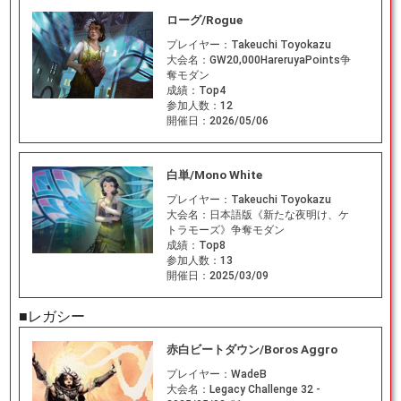
ローグ/Rogue
プレイヤー：
Takeuchi Toyokazu
大会名：
GW20,000HareruyaPoints争
奪モダン
成績：
Top4
参加人数：
12
開催日：
2026/05/06
白単/Mono White
プレイヤー：
Takeuchi Toyokazu
大会名：
日本語版《新たな夜明け、ケ
トラモーズ》争奪モダン
成績：
Top8
参加人数：
13
開催日：
2025/03/09
■レガシー
赤白ビートダウン/Boros Aggro
プレイヤー：
WadeB
大会名：
Legacy Challenge 32 -