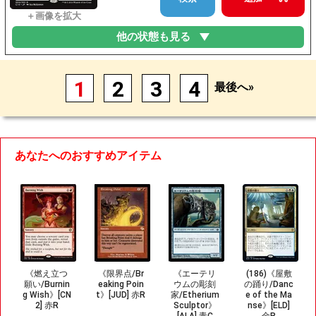
他の状態も見る
1
2
3
4
最後へ»
あなたへのおすすめアイテム
《燃え立つ
《限界点/Br
《エーテリ
(186)《屋敷
願い/Burnin
eaking Poin
ウムの彫刻
の踊り/Danc
g Wish》[CN
t》[JUD] 赤R
家/Etherium
e of the Ma
2] 赤R
Sculptor》
nse》[ELD]