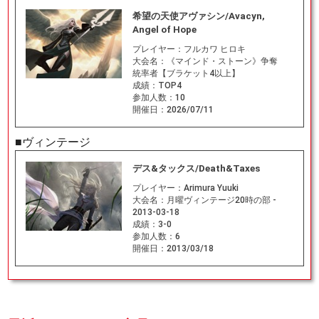
希望の天使アヴァシン/Avacyn,
Angel of Hope
プレイヤー：
フルカワ ヒロキ
大会名：
《マインド・ストーン》争奪
統率者【ブラケット4以上】
成績：
TOP4
参加人数：
10
開催日：
2026/07/11
■ヴィンテージ
デス&タックス/Death&Taxes
プレイヤー：
Arimura Yuuki
大会名：
月曜ヴィンテージ20時の部 -
2013-03-18
成績：
3-0
参加人数：
6
開催日：
2013/03/18