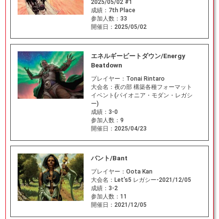
2025/05/02 #1
成績：
7th Place
参加人数：
33
開催日：
2025/05/02
エネルギービートダウン/Energy
Beatdown
プレイヤー：
Tonai Rintaro
大会名：
夜の部 構築各種フォーマット
イベント(パイオニア・モダン・レガシ
ー)
成績：
3-0
参加人数：
9
開催日：
2025/04/23
バント/Bant
プレイヤー：
Oota Kan
大会名：
Let's5 レガシー-2021/12/05
成績：
3-2
参加人数：
11
開催日：
2021/12/05