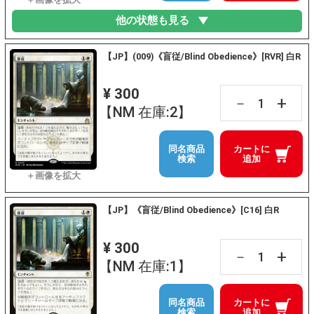
他の状態も見る
【JP】(009)《盲従/Blind Obedience》[RVR] 白R
¥ 300
+
－
【NM 在庫:2】
同名商品
カートに
検索
追加
【JP】《盲従/Blind Obedience》[C16] 白R
¥ 300
+
－
【NM 在庫:1】
同名商品
カートに
検索
追加