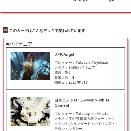
[ALA] 青C
金R
このカードはこんなデッキで使われています
■パイオニア
天使/Angel
プレイヤー：
Takeuchi Toyokazu
大会名：
3回戦パイオニア
成績：
3-0
参加人数：
4
開催日：
2025/01/13
白単コントロール/Mono-White
Control
プレイヤー：
Takebayashi Hinata
大会名：
夜の部 構築各種フォーマット
イベント(スタンダード・パイオニア・
モダン・レガシー)