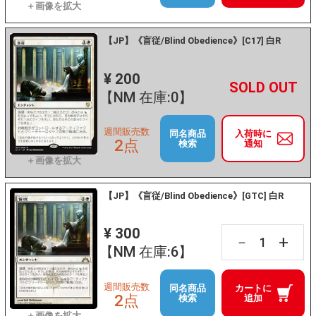
【JP】《盲従/Blind Obedience》[C17] 白R
¥ 200
+
－
【NM 在庫:0】
週間販売数
同名商品
入荷時に
2点
検索
通知
【JP】《盲従/Blind Obedience》[GTC] 白R
¥ 300
+
－
【NM 在庫:6】
週間販売数
同名商品
カートに
2点
検索
追加