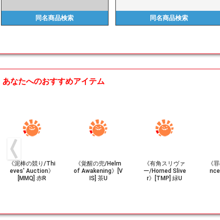
同名商品
検索
同名商品
検索
あなたへのおすすめアイテム
《泥棒の競り/Thi
《覚醒の兜/Helm
《有角スリヴァ
《罪
eves' Auction》
of Awakening》[V
ー/Horned Slive
nc
[MMQ] 赤R
IS] 茶U
r》[TMP] 緑U