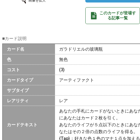
画像を拡大
このカードが登場す
る記事一覧
■カード説明
カード名
ガラドリエルの玻璃瓶
色
無色
コスト
(3)
カードタイプ
アーティファクト
サブタイプ
レアリティ
レア
あなたの手札にカードがないときにあな
にあなたはカード２枚を引く。
カードテキスト
あなたのライフが５点以下のときにあな
なたはその２倍の点数のライフを得る。
{Tap}：好きな色１色のマナ１点を加え