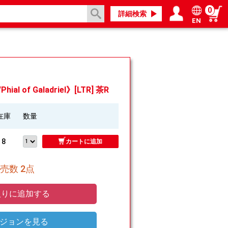
0
詳細検索
EN
ログイン／会員登録
マイページ
 of Galadriel》[LTR] 茶R
在庫
数量
8
カートに追加
売数 2点
りに追加する
ジョンを見る