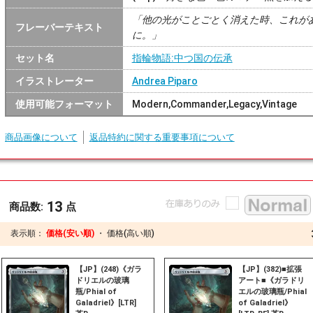
「他の光がことごとく消えた時、これが
フレーバーテキスト
に。」
セット名
指輪物語:中つ国の伝承
イラストレーター
Andrea Piparo
使用可能フォーマット
Modern,Commander,Legacy,Vintage
商品画像について
返品特約に関する重要事項について
13
商品数:
点
表示順：
価格(安い順)
・
価格(高い順)
【JP】(248)《ガラ
【JP】(382)■拡張
ドリエルの玻璃
アート■《ガラドリ
瓶/Phial of
エルの玻璃瓶/Phial
Galadriel》[LTR]
of Galadriel》