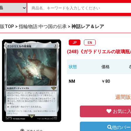
販TOP
>
指輪物語:中つ国の伝承
>
神話レア＆レア
JP
EN
(248)《ガラドリエルの玻璃瓶/Phial
状態
価格
NM
￥80
週間販
お気に入
他のバー