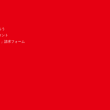
ろう
タント
き」請求フォーム