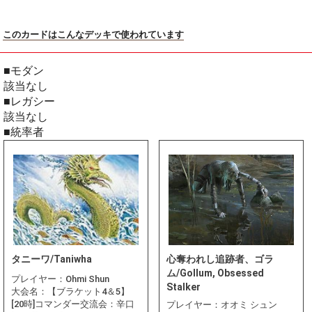
このカードはこんなデッキで使われています
■モダン
該当なし
■レガシー
該当なし
■統率者
タニーワ/Taniwha
心奪われし追跡者、ゴラ
ム/Gollum, Obsessed
プレイヤー：
Ohmi Shun
Stalker
大会名：
【ブラケット4＆5】
[20時]コマンダー交流会：辛口
プレイヤー：
オオミ シュン