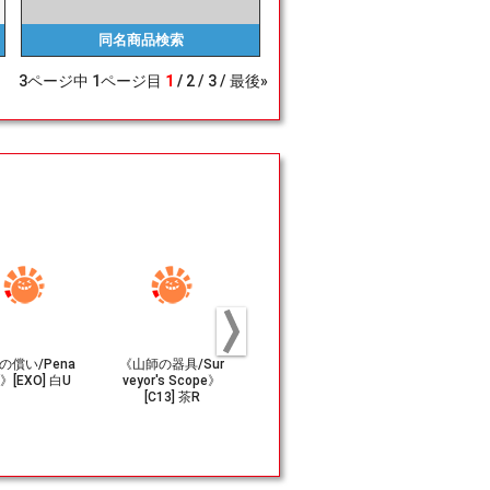
同名商品
検索
3
ページ中
1
ページ目
1
2
3
最後»
の償い/Pena
《山師の器具/Sur
《偵察/Reconnai
(047)《避
e》[EXO] 白U
veyor's Scope》
ssance》[EXO] 白
裏切り/Inevit
[C13] 茶R
U
Betrayal》[
青R