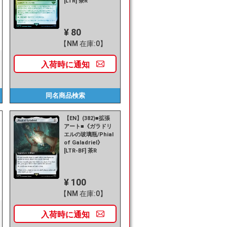
[LTR] 茶R
¥ 80
【NM 在庫:0】
入荷時に
通知
同名商品
検索
【EN】(382)■拡張
アート■《ガラドリ
エルの玻璃瓶/Phial
of Galadriel》
[LTR-BF] 茶R
¥ 100
【NM 在庫:0】
入荷時に
通知