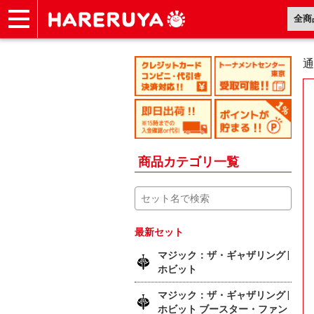
ショップ
買取
記事
デッキ検索
デッキ構築
選手一覧
店舗一覧
イベント
ヘルプ
お問い合わせ
通
商品カテゴリ一覧