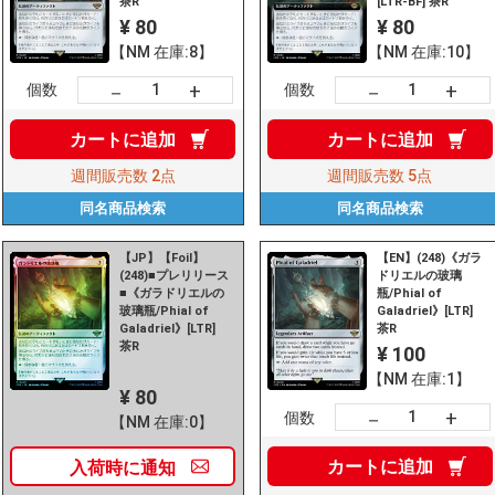
茶R
[LTR-BF] 茶R
¥ 80
¥ 80
【NM 在庫:8】
【NM 在庫:10】
+
+
－
－
個数
個数
カートに
追加
カートに
追加
週間販売数
2点
週間販売数
5点
同名商品
検索
同名商品
検索
【JP】【Foil】
【EN】(248)《ガラ
(248)■プレリリース
ドリエルの玻璃
■《ガラドリエルの
瓶/Phial of
玻璃瓶/Phial of
Galadriel》[LTR]
Galadriel》[LTR]
茶R
茶R
¥ 100
【NM 在庫:1】
¥ 80
+
－
個数
【NM 在庫:0】
カートに
追加
入荷時に
通知