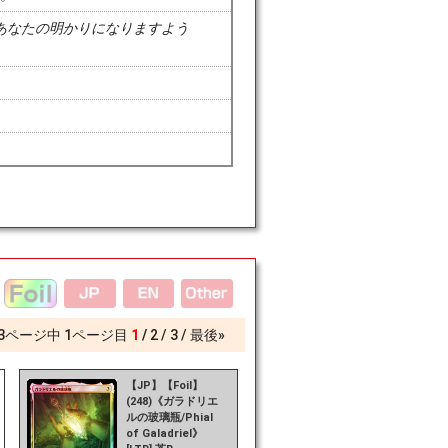
あなたの明かりになりますよう
3
ページ中
1
ページ目
1
2
3
最後»
【JP】【Foil】
(248)《ガラドリエ
ルの玻璃瓶/Phial
of Galadriel》