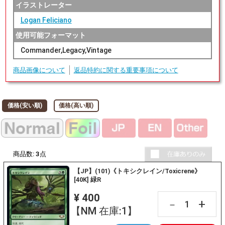
イラストレーター
Logan Feliciano
使用可能フォーマット
Commander,Legacy,Vintage
商品画像について
返品特約に関する重要事項について
価格(安い順)
価格(高い順)
商品数:
3
点
【JP】(101)《トキシクレイン/Toxicrene》
[40K] 緑R
¥ 400
+
－
【NM 在庫:1】