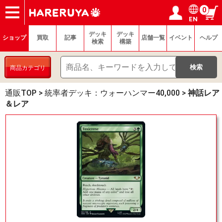
0
EN
ショップ
買取
記事
デッキ検索
デッキ構築
選手一覧
店舗一覧
イベント
ヘルプ
お問い合わせ
ログイン／会員登録
マイページ
デッキ
デッキ
ショップ
買取
記事
店舗一覧
イベント
ヘルプ
検索
構築
商品カテゴリ
通販TOP
>
統率者デッキ：ウォーハンマー40,000
>
神話レア
＆レア