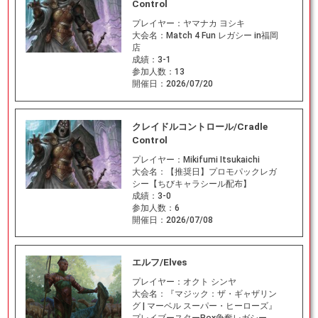
Control
プレイヤー：
ヤマナカ ヨシキ
大会名：
Match 4 Fun レガシー in福岡
店
成績：
3-1
参加人数：
13
開催日：
2026/07/20
クレイドルコントロール/Cradle
Control
プレイヤー：
Mikifumi Itsukaichi
大会名：
【推奨日】プロモパックレガ
シー【ちびキャラシール配布】
成績：
3-0
参加人数：
6
開催日：
2026/07/08
エルフ/Elves
プレイヤー：
オクト シンヤ
大会名：
『マジック：ザ・ギャザリン
グ | マーベル スーパー・ヒーローズ』