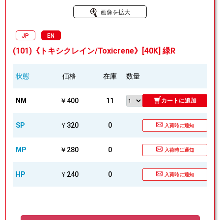
画像を拡大
JP
EN
(101)《トキシクレイン/Toxicrene》[40K] 緑R
状態
価格
在庫
数量
NM
￥400
11
カートに追加
SP
￥320
0
入荷時に通知
MP
￥280
0
入荷時に通知
HP
￥240
0
入荷時に通知