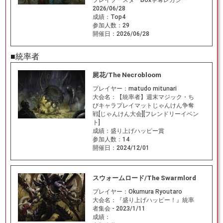
プレイブースターBox争奪レガシー
2026/06/28
成績：
Top4
参加人数：
29
開催日：
2026/06/28
■統率者
屍花/The Necrobloom
プレイヤー：
matudo mitunari
大会名：
【統率者】週末マジック・ち
びキャラプレイマットじゃんけん争奪
戦[じゃんけん大会][フレンドリーイベン
ト]
成績：
盛り上げハッピー賞
参加人数：
14
開催日：
2024/12/01
スウォームロード/The Swarmlord
プレイヤー：
Okumura Ryoutaro
大会名：
『盛り上げハッピー！』統率
者集会 - 2023/1/11
成績：