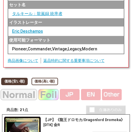
セット名
タルキール：龍嵐録 統率者
イラストレーター
Eric Deschamps
使用可能フォーマット
Pioneer,Commander,Vintage,Legacy,Modern
商品画像について
返品特約に関する重要事項について
価格(安い順)
価格(高い順)
商品数:
21
点
【JP】《龍王ドロモカ/Dragonlord Dromoka》
[DTK] 金R