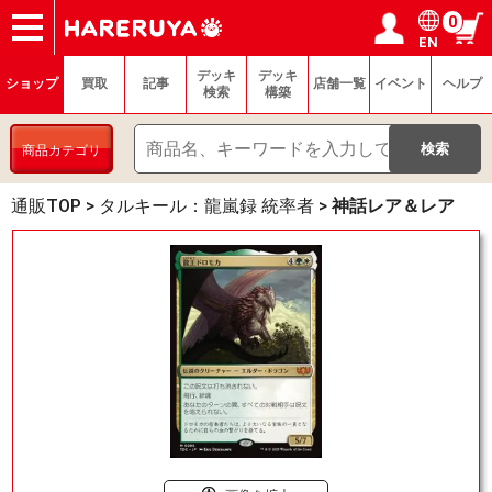
0
EN
ショップ
買取
記事
デッキ検索
デッキ構築
選手一覧
店舗一覧
イベント
ヘルプ
お問い合わせ
ログイン／会員登録
マイページ
デッキ
デッキ
ショップ
買取
記事
店舗一覧
イベント
ヘルプ
検索
構築
商品カテゴリ
通販TOP
>
タルキール：龍嵐録 統率者
>
神話レア＆レア