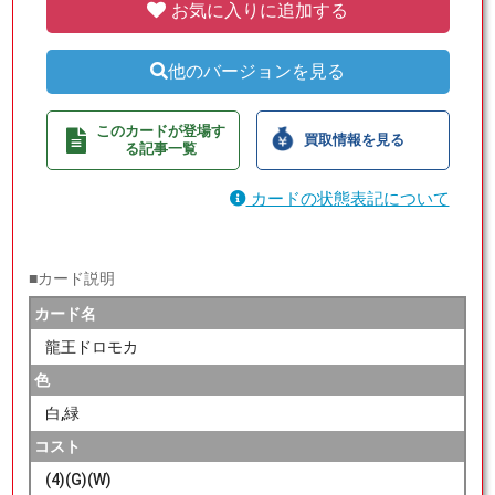
お気に入りに追加する
他のバージョンを見る
このカードが登場す
買取情報を見る
る記事一覧
カードの状態表記について
■カード説明
カード名
龍王ドロモカ
色
白,緑
コスト
(4)(G)(W)