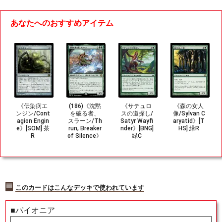
あなたへのおすすめアイテム
《伝染病エ
(186)《沈黙
《サテュロ
《森の女人
ンジン/Cont
を破る者、
スの道探し/
像/Sylvan C
agion Engin
スラーン/Th
Satyr Wayfi
aryatid》[T
e》[SOM] 茶
run, Breaker
nder》[BNG]
HS] 緑R
R
of Silence》
緑C
[ONE] 緑R
このカードはこんなデッキで使われています
■パイオニア