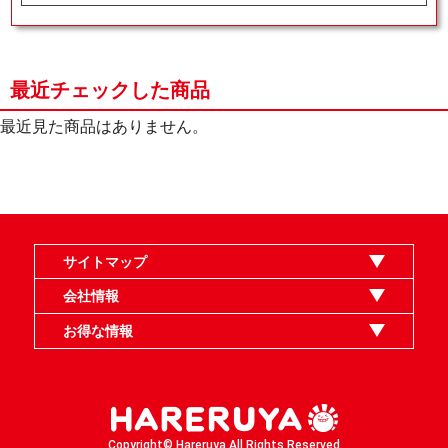
最近チェックした商品
最近見た商品はありません。
サイトマップ
オンラインショップ
買取
記事
選手一覧
デッキ検索
デッキ構築
イベント・大会
店舗のご案内
お問い合わせ
ヘルプ
FAQ
会社情報
利用規約
スタッフ募集
特定商取引法表示
個人情報保護指針
企業情報
お得な情報
晴れる屋X
晴れる屋チャンネル
MTGプロフィールを作ろう
MTG統率者診断アシスタント
「イベント開催の手引き」請求フォーム
Copyright© Hareruya All Rights Reserved