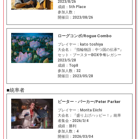
2023/8/26
成績：
5th Place
参加人数：
開催日：
2023/08/26
ローグコンボ/Rogue Combo
プレイヤー：
kato toshiya
大会名：
『指輪物語：中つ国の伝承™』
セット・ブースターBOX争奪レガシー
2023/5/28
成績：
Top8
参加人数：
32
開催日：
2023/05/28
■統率者
ピーター・パーカー/Peter Parker
プレイヤー：
Morita Eiichi
大会名：
『盛り上げハッピー！』統率
者集会 - 2026/3/4
成績：
勝利
参加人数：
4
開催日：
2026/03/04