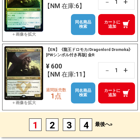
+
－
【NM 在庫:6】
同名商品
カートに
検索
追加
【EN】《龍王ドロモカ/Dragonlord Dromoka》
[PWシンボル付き再版] 金R
¥ 600
+
－
【NM 在庫:11】
週間販売数
同名商品
カートに
1点
検索
追加
1
2
3
4
最後へ»