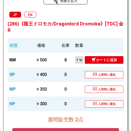
画像を拡大
JP
EN
(286)《龍王ドロモカ/Dragonlord Dromoka》[TDC] 金
R
状態
価格
在庫
数量
NM
￥500
8
カートに追加
SP
￥400
0
入荷時に通知
MP
￥350
0
入荷時に通知
HP
￥300
0
入荷時に通知
週間販売数 2点