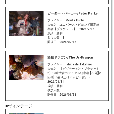
ピーター・パーカー/Peter Parker
プレイヤー：
Morita Eiichi
大会名：
ユニバース・ビヨンド限定統
率者【ブラケット3】 - 2026/2/15
成績：
勝利
参加人数：
3
開催日：
2026/02/15
始祖ドラゴン/The Ur-Dragon
プレイヤー：
Ishibashi Takahiro
大会名：
【ビギナー向け・ブラケット
2】13時大宮カジュアル統率者 [70分][2
回戦]『盛り上げハッピー賞』 -
2026/01/31
成績：
勝利
参加人数：
開催日：
2026/01/31
■ヴィンテージ