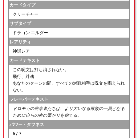
カードタイプ
クリーチャー
サブタイプ
ドラゴン エルダー
レアリティ
神話レア
カードテキスト
この呪文は打ち消されない。
飛行、絆魂
あなたのターンの間、すべての対戦相手は呪文を唱えられ
ない。
フレーバーテキスト
ドロモカの信奉者たちは、より大いなる家族の一員となる
ために自らの血の繋がりを捨てる。
パワー・タフネス
5 / 7