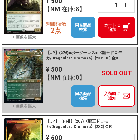
¥ 500
+
－
【NM 在庫:8】
週間販売数
同名商品
カートに
2点
検索
追加
【JP】(376)■ボーダーレス■《龍王ドロモ
カ/Dragonlord Dromoka》[2X2-BF] 金R
¥ 500
+
－
【NM 在庫:0】
同名商品
入荷時に
検索
通知
【JP】【Foil】(202)《龍王ドロモ
カ/Dragonlord Dromoka》[2X2] 金R
¥ 600