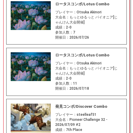
ロータスコンボ/Lotus Combo
プレイヤー：
Otsuka Akinori
大会名：
もっとゆるっと パイオニア[じ
ゃんけん大会開催]
成績：
2-0
参加人数：
7
開催日：
2026/07/26
ロータスコンボ/Lotus Combo
プレイヤー：
Otsuka Akinori
大会名：
もっとゆるっと パイオニア[じ
ゃんけん大会開催]
成績：
2-0
参加人数：
11
開催日：
2026/07/18
発見コンボ/Discover Combo
プレイヤー：
steelleaf51
大会名：
Pioneer Challenge 32 -
2026/07/09 #2
成績：
7th Place