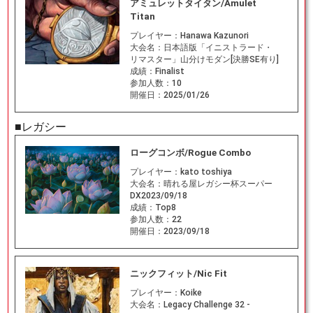
アミュレットタイタン/Amulet
Titan
プレイヤー：
Hanawa Kazunori
大会名：
日本語版「イニストラード・
リマスター」山分けモダン[決勝SE有り]
成績：
Finalist
参加人数：
10
開催日：
2025/01/26
■レガシー
ローグコンボ/Rogue Combo
プレイヤー：
kato toshiya
大会名：
晴れる屋レガシー杯スーパー
DX2023/09/18
成績：
Top8
参加人数：
22
開催日：
2023/09/18
ニックフィット/Nic Fit
プレイヤー：
Koike
大会名：
Legacy Challenge 32 -