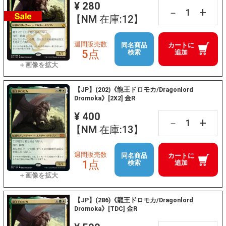
¥ 280
+
－
【NM 在庫:12】
週間販売数
同名商品
カートに
5点
検索
追加
【JP】(202)《龍王ドロモカ/Dragonlord
Dromoka》[2X2] 金R
¥ 400
+
－
【NM 在庫:13】
週間販売数
同名商品
カートに
1点
検索
追加
【JP】(286)《龍王ドロモカ/Dragonlord
Dromoka》[TDC] 金R