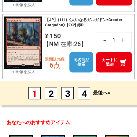
【JP】(111)《大いなるガルガドン/Greater
Gargadon》[2X2] 赤R
¥ 150
+
－
【NM 在庫:26】
週間販売数
同名商品
カートに
6点
検索
追加
1
2
3
4
最後へ»
あなたへのおすすめアイテム