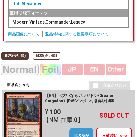
Rob Alexander
使用可能フォーマット
Modern,Vintage,Commander,Legacy
商品画像について
返品特約に関する重要事項について
価格(安い順)
価格(高い順)
商品数:
19
点
【EN】《大いなるガルガドン/Greater
Gargadon》[PWシンボル付き再版] 赤R
¥ 100
+
－
【NM 在庫:0】
同名商品
入荷時に