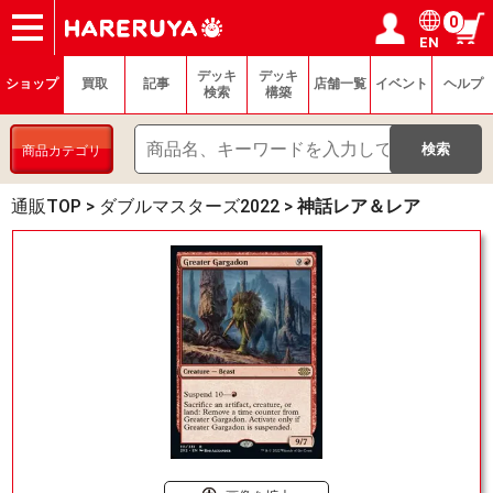
0
EN
ショップ
買取
記事
デッキ検索
デッキ構築
選手一覧
店舗一覧
イベント
ヘルプ
お問い合わせ
ログイン／会員登録
マイページ
デッキ
デッキ
ショップ
買取
記事
店舗一覧
イベント
ヘルプ
検索
構築
商品カテゴリ
通販TOP
>
ダブルマスターズ2022
>
神話レア＆レア