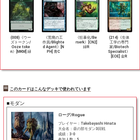
(008)《ウー
《荒廃の工
《狂暴化/Be
(214)《生体
ズトークン/
作員/Blighte
rserk》[CN2]
工学の専門
Ooze toke
d Agent》[N
緑R
家/Biotech
n》[MKM] 緑
PH] 青C
Specialist》
[EOE] 金R
このカードはこんなデッキで使われています
■モダン
ローグ/Rogue
プレイヤー：
Takebayashi Hinata
大会名：
昼の部モダン3回戦
成績：
3-0
参加人数：
5