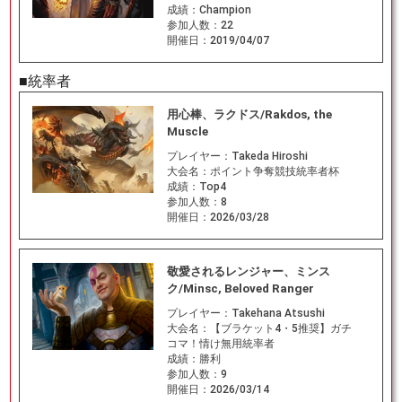
成績：
Champion
参加人数：
22
開催日：
2019/04/07
■統率者
用心棒、ラクドス/Rakdos, the
Muscle
プレイヤー：
Takeda Hiroshi
大会名：
ポイント争奪競技統率者杯
成績：
Top4
参加人数：
8
開催日：
2026/03/28
敬愛されるレンジャー、ミンス
ク/Minsc, Beloved Ranger
プレイヤー：
Takehana Atsushi
大会名：
【ブラケット4・5推奨】ガチ
コマ！情け無用統率者
成績：
勝利
参加人数：
9
開催日：
2026/03/14