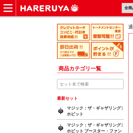
ショップ
買取
記事
デッキ検索
デッキ構築
選手一覧
店舗一覧
イベント
ヘルプ
お問い合わせ
通
商品カテゴリ一覧