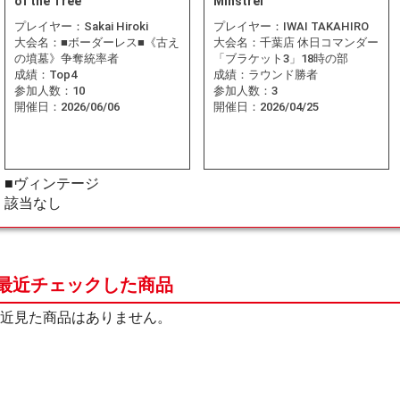
of the Tree
Minstrel
プレイヤー：
Sakai Hiroki
プレイヤー：
IWAI TAKAHIRO
大会名：
■ボーダーレス■《古え
大会名：
千葉店 休日コマンダー
の墳墓》争奪統率者
「ブラケット3」18時の部
成績：
Top4
成績：
ラウンド勝者
参加人数：
10
参加人数：
3
開催日：
2026/06/06
開催日：
2026/04/25
■ヴィンテージ
該当なし
最近チェックした商品
近見た商品はありません。