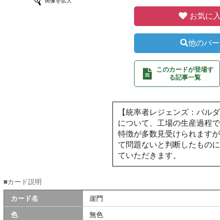
画像を拡大
お気に入
他のバー
このカードが登場す
る記事一覧
【統率者レジェンズ：バル
について、工場の生産過程
特徴が多数見受けられます
て問題ないと判断したものに
ていただきます。
■カード説明
カード名
崖門
色
無色