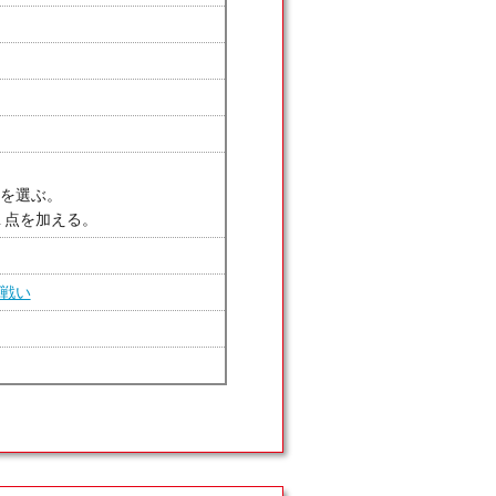
を選ぶ。
ナ１点を加える。
戦い