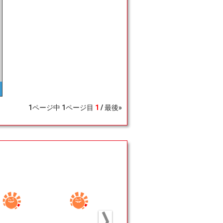
1
ページ中
1
ページ目
1
最後»