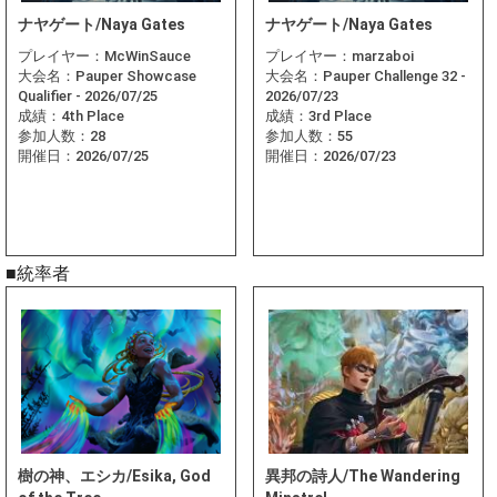
ナヤゲート/Naya Gates
ナヤゲート/Naya Gates
プレイヤー：
McWinSauce
プレイヤー：
marzaboi
大会名：
Pauper Showcase
大会名：
Pauper Challenge 32 -
Qualifier - 2026/07/25
2026/07/23
成績：
4th Place
成績：
3rd Place
参加人数：
28
参加人数：
55
開催日：
2026/07/25
開催日：
2026/07/23
■統率者
樹の神、エシカ/Esika, God
異邦の詩人/The Wandering