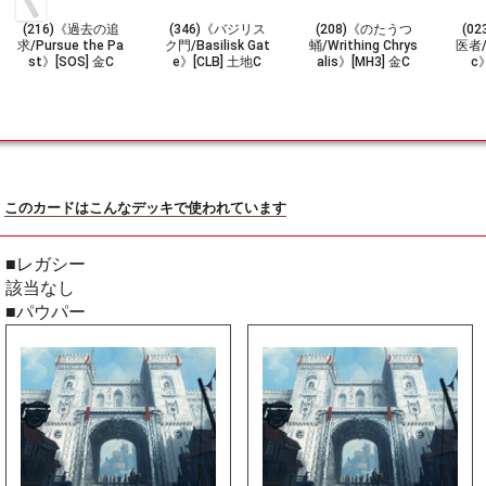
(216)《過去の追
(346)《バジリス
(208)《のたうつ
(0
求/Pursue the Pa
ク門/Basilisk Gat
蛹/Writhing Chrys
医者/
st》[SOS] 金C
e》[CLB] 土地C
alis》[MH3] 金C
c
このカードはこんなデッキで使われています
■レガシー
該当なし
■パウパー