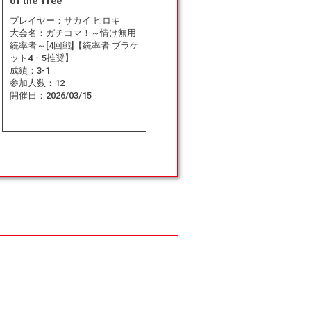
of the Tree
プレイヤー：
サカイ ヒロキ
大会名：
ガチコマ！～情け無用
統率者～[4回戦]【統率者 ブラケ
ット4・5推奨】
成績：
3-1
参加人数：
12
開催日：
2026/03/15