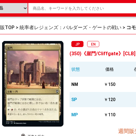
販TOP
>
統率者レジェンズ：バルダーズ・ゲートの戦い
>
コモ
JP
EN
(350)《崖門/Cliffgate》[CLB
状態
価格
NM
￥150
SP
￥120
MP
￥110
週間販売