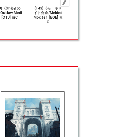
23)《無法者の
(143)《モーキサ
(356)《屋敷門/Ma
(205)《こ
Outlaw Medi
イト合金/Melded
nor Gate》[CLB]
サクサク/Sn
》[OTJ] 白C
Moxite》[EOE] 赤
土地C
Snacker》[
C
金C