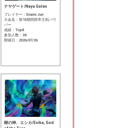
ナヤゲート/Naya Gates
プレイヤー：
Enami Jun
大会名：
第15期関西帝王戦パウ
パー
成績：
Top8
参加人数：
30
開催日：
2026/07/26
樹の神、エシカ/Esika, God