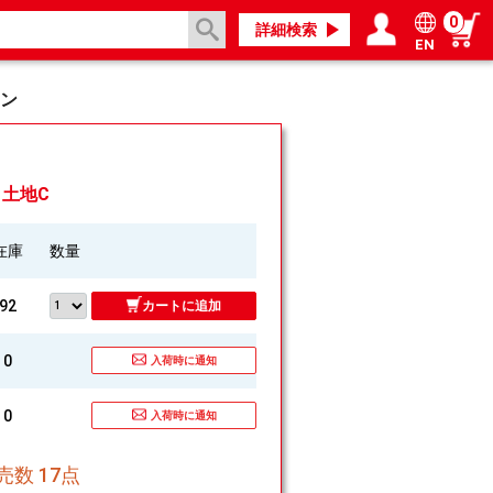
0
詳細検索
EN
ログイン／会員登録
マイページ
ン
] 土地C
在庫
数量
92
カートに追加
0
入荷時に通知
0
入荷時に通知
数 17点