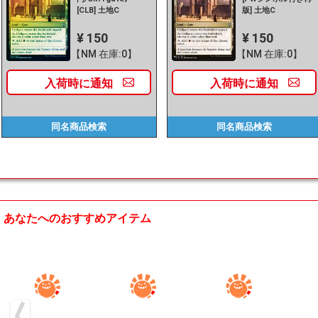
[CLB] 土地C
版] 土地C
¥ 150
¥ 150
【NM 在庫:0】
【NM 在庫:0】
入荷時に
通知
入荷時に
通知
同名商品
検索
同名商品
検索
あなたへのおすすめアイテム