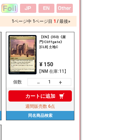
1
ページ中
1
ページ目
1
最後»
【EN】(350)《崖
門/Cliffgate》
[CLB] 土地C
¥ 150
【NM 在庫:11】
+
－
個数
カートに
追加
週間販売数
6点
同名商品
検索