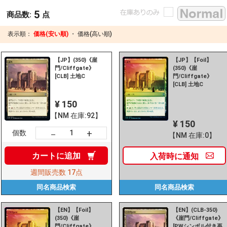
5
商品数:
点
表示順：
価格(安い順)
・
価格(高い順)
【JP】(350)《崖
【JP】【Foil】
門/Cliffgate》
(350)《崖
[CLB] 土地C
門/Cliffgate》
[CLB] 土地C
¥ 150
【NM 在庫:92】
¥ 150
+
－
個数
【NM 在庫:0】
カートに
追加
入荷時に
通知
週間販売数
17点
同名商品
検索
同名商品
検索
【EN】【Foil】
【EN】(CLB-350)
(350)《崖
《崖門/Cliffgate》
門/Cliffgate》
[PWシンボル付き再