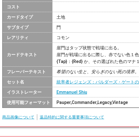
コスト
カードタイプ
土地
サブタイプ
門
レアリティ
コモン
崖門はタップ状態で戦場に出る。
カードテキスト
崖門が戦場に出るに際し、赤でない色１色
{Tap}：{Red} か、その選ばれた色のマ
フレーバーテキスト
希望のない生と、安らぎのない死の境界。
セット名
統率者レジェンズ：バルダーズ・ゲートの
イラストレーター
Emmanuel Shiu
使用可能フォーマット
Pauper,Commander,Legacy,Vintage
商品画像について
返品特約に関する重要事項について