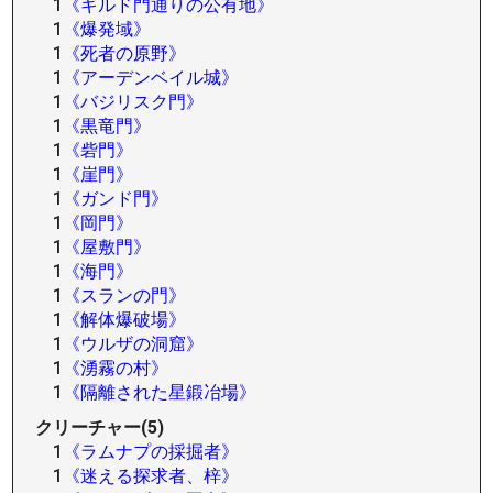
1
《ギルド門通りの公有地》
1
《爆発域》
1
《死者の原野》
1
《アーデンベイル城》
1
《バジリスク門》
1
《黒竜門》
1
《砦門》
1
《崖門》
1
《ガンド門》
1
《岡門》
1
《屋敷門》
1
《海門》
1
《スランの門》
1
《解体爆破場》
1
《ウルザの洞窟》
1
《湧霧の村》
1
《隔離された星鍛冶場》
クリーチャー(5)
1
《ラムナプの採掘者》
1
《迷える探求者、梓》