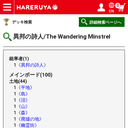
0
EN
ショップ
買取
記事
デッキ検索
デッキ構築
選手一覧
店舗一覧
イベント
ヘルプ
お問い合わせ
ログイン／会員登録
マイページ
デッキ検索
詳細検索ページへ
異邦の詩人/The Wandering Minstrel
統率者(1)
1
《異邦の詩人》
メインボード(100)
土地(44)
1
《平地》
1
《島》
1
《沼》
1
《山》
1
《森》
1
《廃墟の地》
1
《幽霊街》