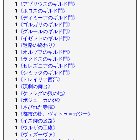
1
《アゾリウスのギルド門》
1
《ボロスのギルド門》
1
《ディミーアのギルド門》
1
《ゴルガリのギルド門》
1
《グルールのギルド門》
1
《イゼットのギルド門》
1
《迷路の終わり》
1
《オルゾフのギルド門》
1
《ラクドスのギルド門》
1
《セレズニアのギルド門》
1
《シミックのギルド門》
1
《トレイリア西部》
1
《演劇の舞台》
1
《ケッシグの狼の地》
1
《ボジューカの沼》
1
《さびれた寺院》
1
《都市の樹、ヴィトゥ＝ガジー》
1
《イス卿の迷路》
1
《ウルザの工廠》
1
《ヴェズーヴァ》