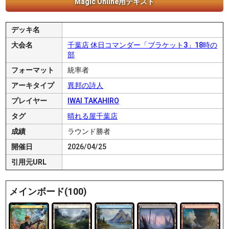
Magic Online用テキスト
デッキ名
大会名
千葉店 休日コマンダー「ブラケット3」18時の
部
フォーマット
統率者
アーキタイプ
異邦の詩人
プレイヤー
IWAI TAKAHIRO
タグ
晴れる屋千葉店
成績
ラウンド勝者
開催日
2026/04/25
引用元URL
メインボード(100)