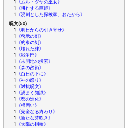
1
《ムル・ダヤの巫女》
1
《耕作する巨躯》
1
《溌剌とした探検家、おたから》
呪文(50)
1
《明日からの引き寄せ》
1
《啓示の刻》
1
《約束の刻》
1
《壊れた絆》
1
《戦争門》
1
《未開地の捜索》
1
《森の占術》
1
《白日の下に》
1
《神の怒り》
1
《対抗呪文》
1
《渦まく知識》
1
《都の進化》
1
《根囲い》
1
《完全なる終わり》
1
《新たな芽吹き》
1
《太陽の指輪》