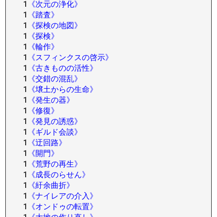
1
《次元の浄化》
1
《踏査》
1
《探検の地図》
1
《探検》
1
《輪作》
1
《スフィンクスの啓示》
1
《古きものの活性》
1
《交錯の混乱》
1
《壌土からの生命》
1
《発生の器》
1
《修復》
1
《発見の誘惑》
1
《ギルド会談》
1
《迂回路》
1
《開門》
1
《荒野の再生》
1
《成長のらせん》
1
《紆余曲折》
1
《ナイレアの介入》
1
《オンドゥの転置》