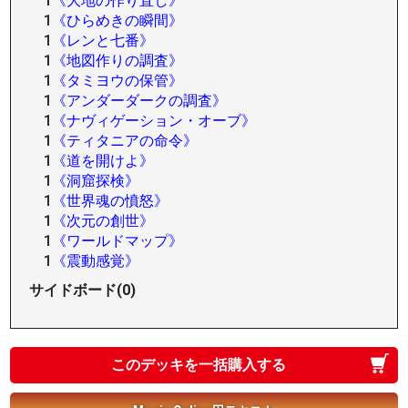
1
《大地の作り直し》
1
《ひらめきの瞬間》
1
《レンと七番》
1
《地図作りの調査》
1
《タミヨウの保管》
1
《アンダーダークの調査》
1
《ナヴィゲーション・オーブ》
1
《ティタニアの命令》
1
《道を開けよ》
1
《洞窟探検》
1
《世界魂の憤怒》
1
《次元の創世》
1
《ワールドマップ》
1
《震動感覚》
サイドボード(0)
このデッキを一括購入する