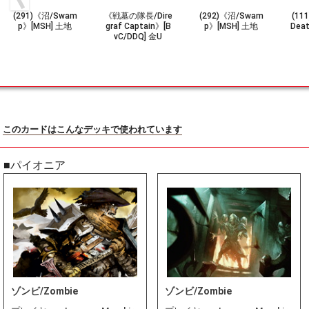
(291)《沼/Swam
《戦墓の隊長/Dire
(292)《沼/Swam
(1
p》[MSH] 土地
graf Captain》[B
p》[MSH] 土地
Deat
vC/DDQ] 金U
このカードはこんなデッキで使われています
■パイオニア
ゾンビ/Zombie
ゾンビ/Zombie