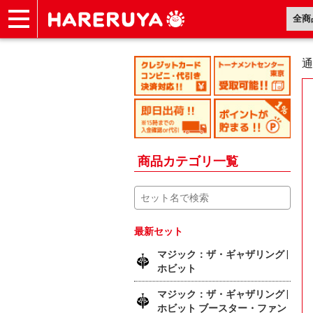
ショップ
買取
記事
デッキ検索
デッキ構築
選手一覧
店舗一覧
イベント
ヘルプ
お問い合わせ
通
商品カテゴリ一覧