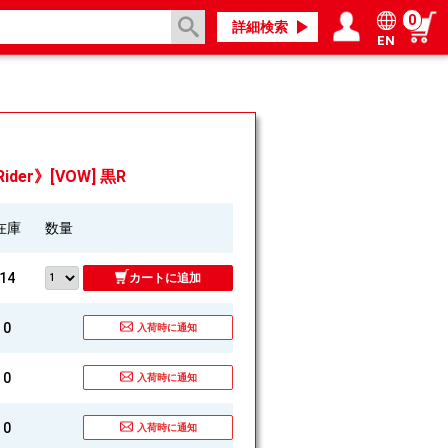
0
詳細検索
EN
ログイン／会員登録
マイページ
ider》[VOW] 黒R
在庫
数量
14
カートに追加
0
入荷時に通知
0
入荷時に通知
0
入荷時に通知