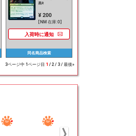
黒R
¥ 200
【NM 在庫:0】
入荷時に
通知
同名商品
検索
3
ページ中
1
ページ目
1
2
3
最後»