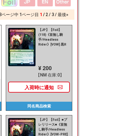
3
ページ中
1
ページ目
1
2
3
最後»
【JP】【Foil】
(118)《首無し騎
手/Headless
Rider》[VOW] 黒R
¥ 200
【NM 在庫:0】
入荷時に
通知
同名商品
検索
【JP】【Foil】■プ
レリリース■《首無
し騎手/Headless
Rider》[VOW-PRE]