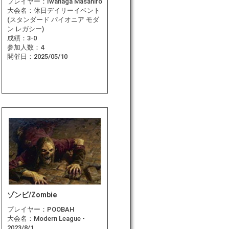
プレイヤー：
Iwanaga Masahiro
大会名：
休日デイリーイベント
(スタンダード パイオニア モダ
ン レガシー)
成績：
3-0
参加人数：
4
開催日：
2025/05/10
ゾンビ/Zombie
プレイヤー：
POOBAH
大会名：
Modern League -
2023/8/1