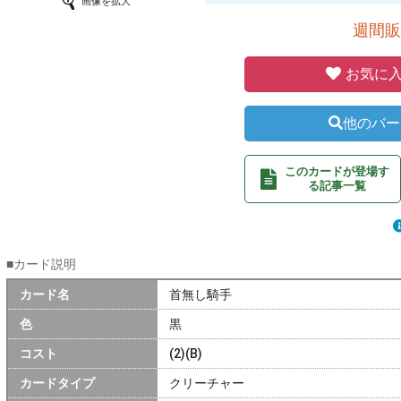
画像を拡大
週間販
お気に入
他のバー
このカードが登場す
る記事一覧
■カード説明
カード名
首無し騎手
色
黒
コスト
(2)(B)
カードタイプ
クリーチャー