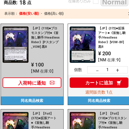
18
商品数:
点
表示順：
価格(安い順)
・
価格(高い順)
【JP】(118)■プロ
【JP】(372)■拡張
モスタンプ付■《首
アート■《首無し騎
無し騎手/Headless
手/Headless
Rider》[Pスタンプ
Rider》[VOW-BF]
_VOW] 黒R
黒R
¥ 200
【NM 在庫:9】
¥ 100
+
－
個数
【NM 在庫:0】
カートに
追加
入荷時に
通知
週間販売数
1点
同名商品
検索
同名商品
検索
【JP】【Foil】
【JP】【Foil】
(372)■拡張アート
(118)■プロモスタン
■《首無し騎
プ付■《首無し騎
手/Headless
手/Headless