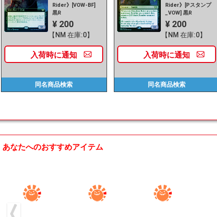
Rider》[VOW-BF]
Rider》[Pスタンプ
黒R
_VOW] 黒R
¥ 200
¥ 200
【NM 在庫:0】
【NM 在庫:0】
入荷時に
通知
入荷時に
通知
同名商品
検索
同名商品
検索
あなたへのおすすめアイテム