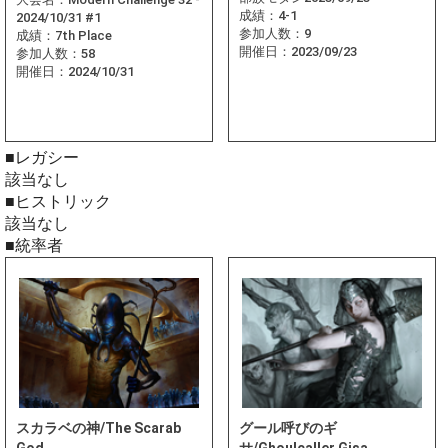
成績：
4-1
2024/10/31 #1
参加人数：
9
成績：
7th Place
開催日：
2023/09/23
参加人数：
58
開催日：
2024/10/31
■レガシー
該当なし
■ヒストリック
該当なし
■統率者
スカラベの神/The Scarab
グール呼びのギ