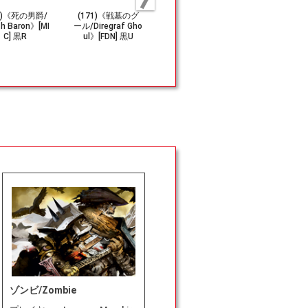
11)《死の男爵/
(171)《戦墓のグ
(062)《飢えたグ
(432)《切
h Baron》[MI
ール/Diregraf Gho
ール/Hungry Ghou
Cut Down
C] 黒R
ul》[FDN] 黒U
l》[FDN] 黒C
モパック)[DM
黒U
ゾンビ/Zombie