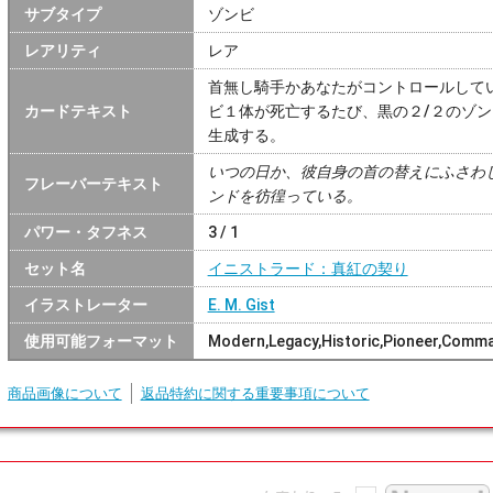
サブタイプ
ゾンビ
レアリティ
レア
首無し騎手かあなたがコントロールして
カードテキスト
ビ１体が死亡するたび、黒の２/２のゾ
生成する。
いつの日か、彼自身の首の替えにふさわ
フレーバーテキスト
ンドを彷徨っている。
パワー・タフネス
3 / 1
セット名
イニストラード：真紅の契り
イラストレーター
E. M. Gist
使用可能フォーマット
Modern,Legacy,Historic,Pioneer,Comma
商品画像について
返品特約に関する重要事項について