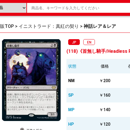
販TOP
>
イニストラード：真紅の契り
>
神話レア＆レア
JP
EN
(118)《首無し騎手/Headless R
状態
価格
NM
￥200
SP
￥160
MP
￥140
HP
￥120