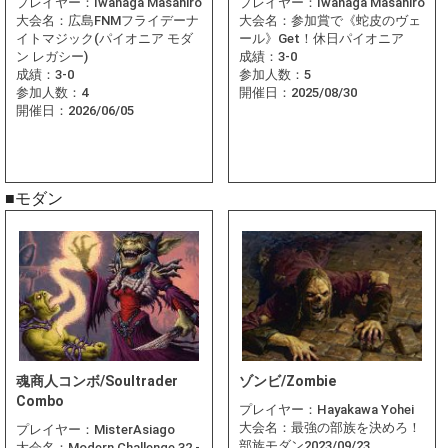
プレイヤー：
Iwanaga Masahiro
プレイヤー：
Iwanaga Masahiro
大会名：
広島FNMフライデーナ
大会名：
参加賞で《蛇皮のヴェ
イトマジック(パイオニア モダ
ール》Get！休日パイオニア
ン レガシー)
成績：
3-0
成績：
3-0
参加人数：
5
参加人数：
4
開催日：
2025/08/30
開催日：
2026/06/05
■モダン
魂商人コンボ/Soultrader
ゾンビ/Zombie
Combo
プレイヤー：
Hayakawa Yohei
大会名：
最強の部族を決めろ！
プレイヤー：
MisterAsiago
部族モダン2023/09/23
大会名：
Modern Challenge 32 -