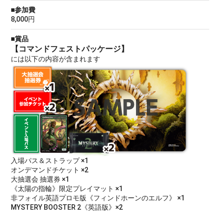
■参加費
8,000円
■賞品
【コマンドフェストパッケージ】
には以下の内容が含まれます
入場パス＆ストラップ ×1
オンデマンドチケット ×2
大抽選会 抽選券 ×1
《太陽の指輪》限定プレイマット ×1
非フォイル英語プロモ版《フィンドホーンのエルフ》 ×1
MYSTERY BOOSTER 2《英語版》×2