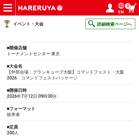
0
EN
ショップ
買取
記事
デッキ検索
デッキ構築
選手一覧
店舗一覧
イベント
ヘルプ
お問い合わせ
ログイン／会員登録
マイページ
イベント・大会
詳細検索ページへ
■開催店舗
トーナメントセンター 東京
■大会名
【外部会場：グランキューブ大阪】コマンドフェスト・大阪
2026 コマンドフェストパッケージ
■開催日時
2026年7月12日 09時30分
■フォーマット
統率者
■定員
200人