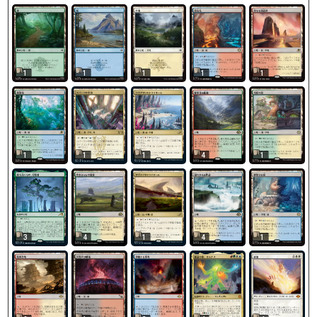
1
1
1
1
1
1
1
1
4
1
3
4
1
4
1