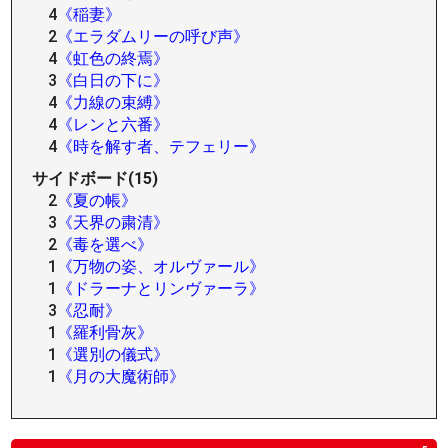
4
《稲妻》
2
《エラダムリーの呼び声》
4
《虹色の終焉》
3
《白日の下に》
4
《力線の束縛》
4
《レンと六番》
4
《時を解す者、テフェリー》
サイドボード(15)
2
《夏の帳》
3
《天界の粛清》
2
《毒を選べ》
1
《万物の姿、オルヴァール》
1
《ドラーナとリンヴァーラ》
3
《忍耐》
1
《羅利骨灰》
1
《選別の儀式》
1
《月の大魔術師》