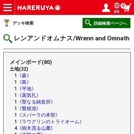
0
EN
ショップ
買取
記事
デッキ検索
デッキ構築
選手一覧
店舗一覧
イベント
ヘルプ
お問い合わせ
ログイン／会員登録
マイページ
デッキ検索
詳細検索ページへ
レンアンドオムナス/Wrenn and Omnath
メインボード(80)
土地(32)
1
《森》
1
《島》
1
《平地》
1
《蒸気孔》
1
《聖なる鋳造所》
1
《繁殖池》
1
《スパーラの本部》
1
《ラウグリンのトライオーム》
4
《樹木茂る山麓》