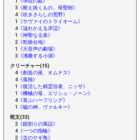
1
《寺院の庭》
3
《耐え抜くもの、母聖樹》
4
《吹きさらしの荒野》
1
《サヴァイのトライオーム》
4
《溢れかえる岸辺》
1
《神聖なる泉》
2
《乾燥台地》
1
《大音声の劇場》
3
《沸騰する小湖》
クリーチャー(15)
4
《創造の座、オムナス》
4
《孤独》
1
《復活した精霊信者、ニッサ》
1
《機械の母、エリシュ・ノーン》
4
《喜ぶハーフリング》
1
《嘘の神、ヴァルキー》
呪文(33)
2
《鏡割りの寓話》
4
《一つの指輪》
2
《古のヤギ角》