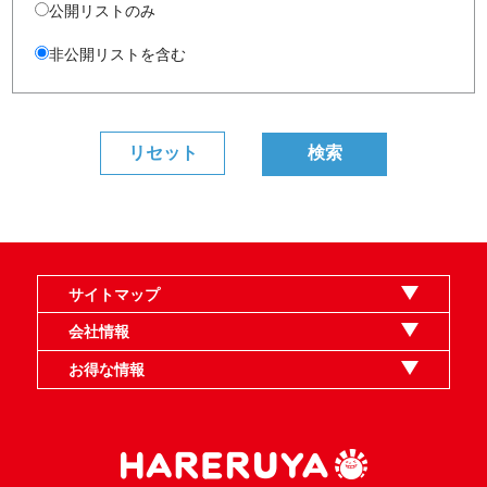
公開リストのみ
非公開リストを含む
サイトマップ
オンラインショップ
買取
記事
選手一覧
デッキ検索
デッキ構築
イベント・大会
店舗のご案内
お問い合わせ
ヘルプ
FAQ
会社情報
利用規約
スタッフ募集
特定商取引法表示
個人情報保護指針
企業情報
お得な情報
晴れる屋X
晴れる屋チャンネル
MTGプロフィールを作ろう
MTG統率者診断アシスタント
「イベント開催の手引き」請求フォーム